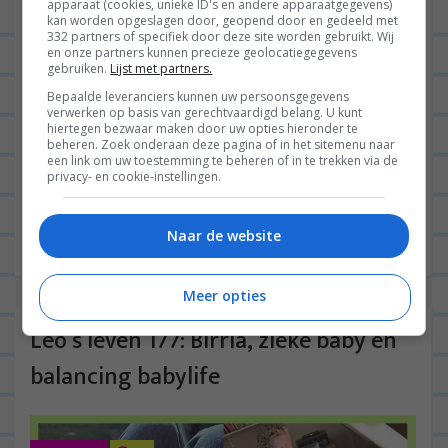
apparaat (cookies, unieke ID's en andere apparaatgegevens)
kan worden opgeslagen door, geopend door en gedeeld met
332 partners of specifiek door deze site worden gebruikt. Wij
en onze partners kunnen precieze geolocatiegegevens
gebruiken.
Lijst met partners.
Bepaalde leveranciers kunnen uw persoonsgegevens
verwerken op basis van gerechtvaardigd belang. U kunt
hiertegen bezwaar maken door uw opties hieronder te
Hallo beste mensen! Ben jij zo iemand die
beheren. Zoek onderaan deze pagina of in het sitemenu naar
een link om uw toestemming te beheren of in te trekken via de
regelmatig een hapje bestelt in Haarlem? Dan heb
privacy- en cookie-instellingen.
ik vandaag een fijne blogpost voor je. Ik ben
namelijk...
Lees verder
Naar de website
Meer opties
Leo’s leven 177: Birria, zieke baby en
balancing babylife