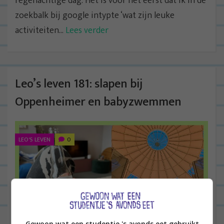
regenachtige dag. Het is voor het eerst dat ik in de
zoekbalk bij google intypte ‘wat zijn leuke
activiteiten...
Lees verder
Leo’s leven 181: slapen bij
Oppenheimer en babyzwemmen
LEO'S LEVEN
0
Gewoon wat een studentje 's avonds eet gebruikt