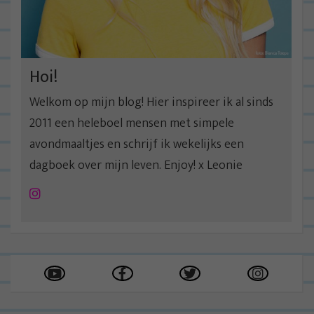
t
i
e
Hoi!
Welkom op mijn blog! Hier inspireer ik al sinds
2011 een heleboel mensen met simpele
avondmaaltjes en schrijf ik wekelijks een
dagboek over mijn leven. Enjoy! x Leonie
Instagram