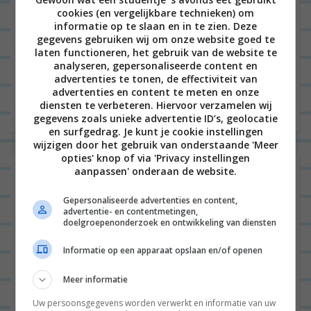
cookies (en vergelijkbare technieken) om
informatie op te slaan en in te zien. Deze
Goedemorgen fijne mensen en welkom op
gegevens gebruiken wij om onze website goed te
laten functioneren, het gebruik van de website te
dinsdagochtend 10 oktober! Het is een zonnige
analyseren, gepersonaliseerde content en
dag en ik ben al sinds 7 uur vanochtend in de weer,
advertenties te tonen, de effectiviteit van
advertenties en content te meten en onze
maar...
Lees verder
diensten te verbeteren. Hiervoor verzamelen wij
gegevens zoals unieke advertentie ID’s, geolocatie
en surfgedrag. Je kunt je cookie instellingen
wijzigen door het gebruik van onderstaande 'Meer
opties' knop of via 'Privacy instellingen
Eten bestellen in Haarlem: dit zijn de
aanpassen' onderaan de website.
beste restaurants
Gepersonaliseerde advertenties en content,
advertentie- en contentmetingen,
doelgroepenonderzoek en ontwikkeling van diensten
Informatie op een apparaat opslaan en/of openen
ALGEMEEN
47
Meer informatie
Uw persoonsgegevens worden verwerkt en informatie van uw