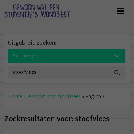
Skip
to
content
Uitgebreid zoeken:
Search
for:
Home
»
Je zocht naar stoofvlees
»
Pagina 2
Zoekresultaten voor:
stoofvlees