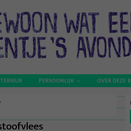
NTERIEUR
PERSOONLIJK
OVER DEZE 
7
stoofvlees