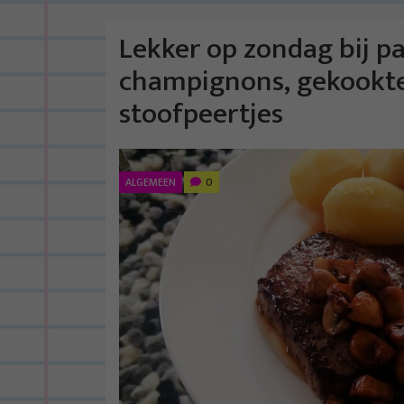
Lekker op zondag bij p
champignons, gekookte
stoofpeertjes
ALGEMEEN
0