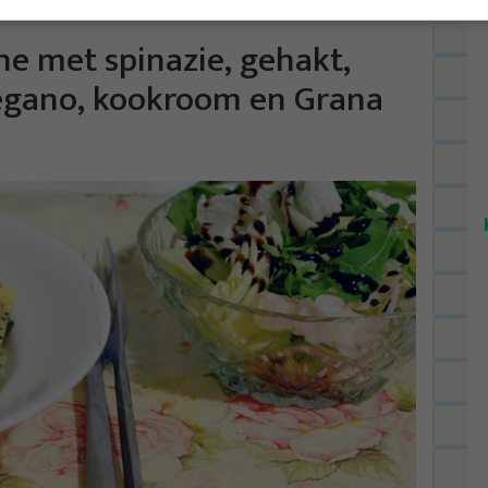
ne met spinazie, gehakt,
regano, kookroom en Grana