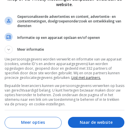
website.
Gepersonaliseerde advertenties en content, advertentie- en
contentmetingen, doelgroepenonderzoek en ontwikkeling van
diensten
Informatie op een apparaat opslaan en/of openen
Meer informatie
Uw persoonsgegevens worden verwerkt en informatie van uw apparaat
(cookies, unieke ID's en andere apparaatgegevens) kan worden
opgeslagen door, geopend door en gedeeld met 332 partners of
specifiek door deze site worden gebruikt. Wij en onze partners kunnen
precieze geolocatiegegevens gebruiken.
Lijst met partners.
Bepaalde leveranciers kunnen uw persoonsgegevens verwerken op basis
van gerechtvaardigd belang. U kunt hiertegen bezwaar maken door uw
s met een blogpost over mijn afgelopen week. Het
opties hieronder te beheren. Zoek onderaan deze pagina of in het
sitemenu naar een link om uw toestemming te beheren of in te trekken
a. mijn eerste...
Lees verder
via de privacy- en cookie-instellingen.
Meer opties
Naar de website