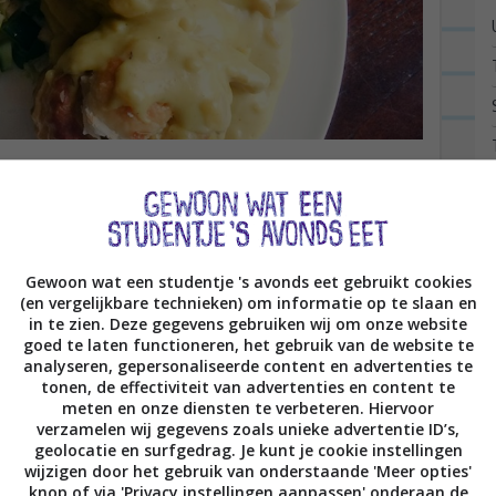
terdagavond en ik lig heerlijk in bed. Ik ben nog
je...
Lees verder
Gewoon wat een studentje 's avonds eet gebruikt cookies
(en vergelijkbare technieken) om informatie op te slaan en
in te zien. Deze gegevens gebruiken wij om onze website
goed te laten functioneren, het gebruik van de website te
 M’n eerste YouTube video
analyseren, gepersonaliseerde content en advertenties te
tonen, de effectiviteit van advertenties en content te
t voer en een dag vrij om te
meten en onze diensten te verbeteren. Hiervoor
verzamelen wij gegevens zoals unieke advertentie ID’s,
geolocatie en surfgedrag. Je kunt je cookie instellingen
wijzigen door het gebruik van onderstaande 'Meer opties'
knop of via 'Privacy instellingen aanpassen' onderaan de