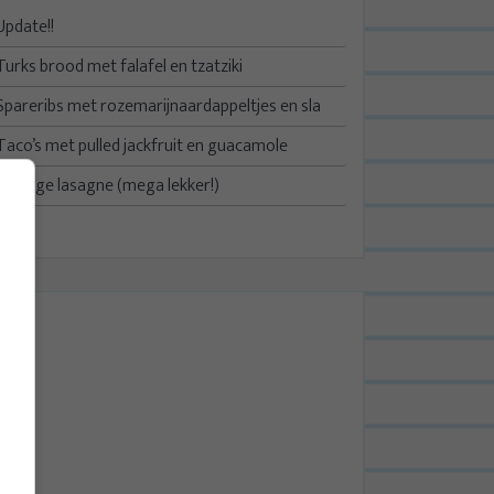
Update!!
Turks brood met falafel en tzatziki
Spareribs met rozemarijnaardappeltjes en sla
Taco’s met pulled jackfruit en guacamole
Kruidige lasagne (mega lekker!)