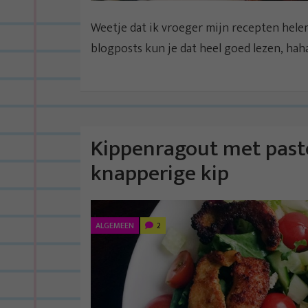
Weetje dat ik vroeger mijn recepten helem
blogposts kun je dat heel goed lezen, haha
Kippenragout met paste
knapperige kip
ALGEMEEN
2