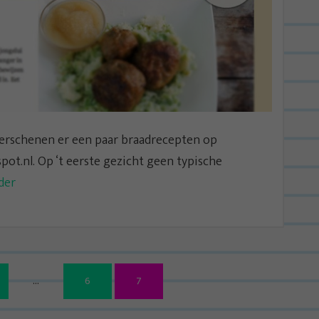
 verschenen er een paar braadrecepten op
t.nl. Op ‘t eerste gezicht geen typische
der
B
…
6
7
e
r