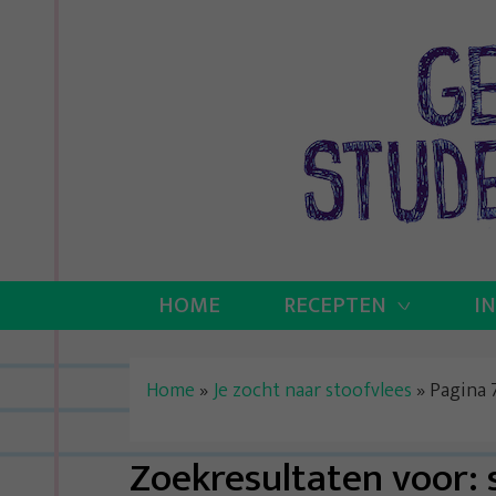
Skip
to
content
HOME
RECEPTEN
I
Home
»
Je zocht naar stoofvlees
»
Pagina 
Zoekresultaten voor: