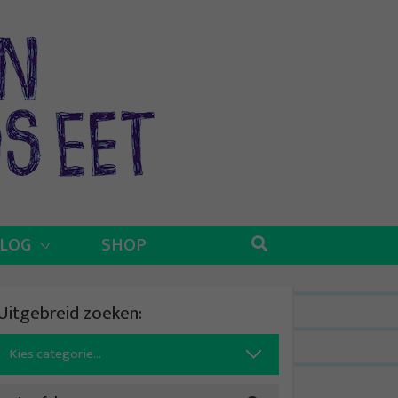
BLOG
SHOP
Uitgebreid zoeken:
Search
for: