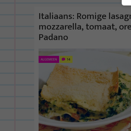
Italiaans: Romige lasag
mozzarella, tomaat, o
Padano
ALGEMEEN
14