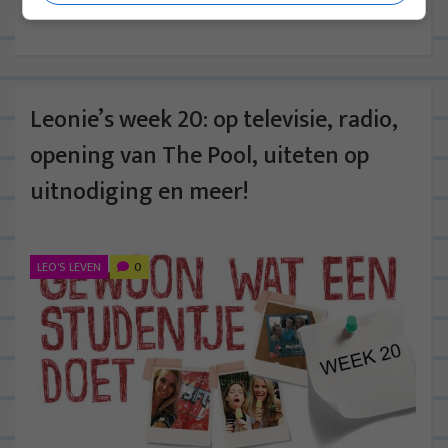
verder
Leonie’s week 20: op televisie, radio,
opening van The Pool, uiteten op
uitnodiging en meer!
LEO'S LEVEN
0