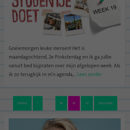
Goeiemorgen leuke mensen! Het is
maandagochtend, 2e Pinksterdag en ik ga jullie
vanuit bed bijpraten over mijn afgelopen week. Als
ik zo terugkijk in m’n agenda,...
Lees verder
B
VORIGE
1
…
48
49
50
VOLGENDE
e
r
i