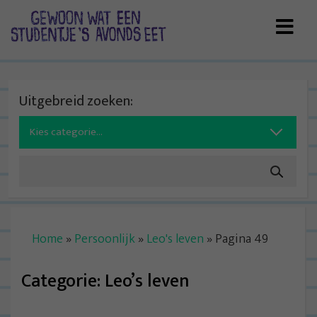
Skip
to
content
Uitgebreid zoeken:
Search
for:
Home
»
Persoonlijk
»
Leo's leven
»
Pagina 49
Categorie:
Leo’s leven