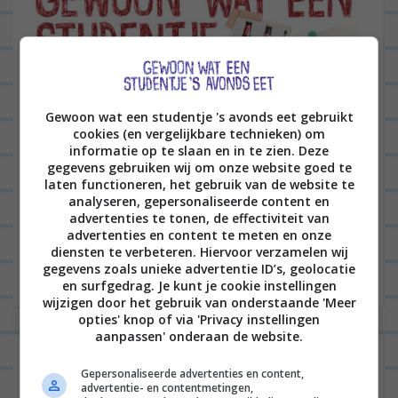
Gewoon wat een studentje 's avonds eet gebruikt
cookies (en vergelijkbare technieken) om
informatie op te slaan en in te zien. Deze
gegevens gebruiken wij om onze website goed te
Hi there! Ooooooh mijn god, vorige week was me
laten functioneren, het gebruik van de website te
analyseren, gepersonaliseerde content en
toch een week. Ik had echt zo ontzettend een off-
advertenties te tonen, de effectiviteit van
advertenties en content te meten en onze
week wat werken betreft. Er gebeurde van alles;...
diensten te verbeteren. Hiervoor verzamelen wij
Lees verder
gegevens zoals unieke advertentie ID’s, geolocatie
en surfgedrag. Je kunt je cookie instellingen
wijzigen door het gebruik van onderstaande 'Meer
opties' knop of via 'Privacy instellingen
aanpassen' onderaan de website.
Leonie’s week 21: Concert, luxe uit
Gepersonaliseerde advertenties en content,
eten, stappen op dinsdag,
advertentie- en contentmetingen,