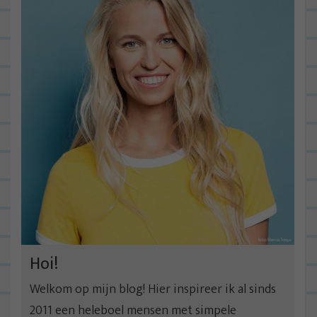
c
h
t
n
a
v
i
g
a
t
i
e
Hoi!
Welkom op mijn blog! Hier inspireer ik al sinds
2011 een heleboel mensen met simpele