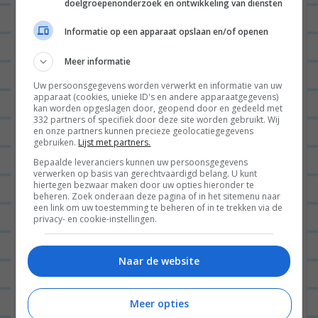
doelgroepenonderzoek en ontwikkeling van diensten
uitgenodigd voor 2 rooftopparty’s en
Informatie op een apparaat opslaan en/of openen
groot in een magazine
Meer informatie
Uw persoonsgegevens worden verwerkt en informatie van uw
apparaat (cookies, unieke ID's en andere apparaatgegevens)
LEO'S LEVEN
3
kan worden opgeslagen door, geopend door en gedeeld met
332 partners of specifiek door deze site worden gebruikt. Wij
en onze partners kunnen precieze geolocatiegegevens
gebruiken.
Lijst met partners.
Bepaalde leveranciers kunnen uw persoonsgegevens
verwerken op basis van gerechtvaardigd belang. U kunt
hiertegen bezwaar maken door uw opties hieronder te
beheren. Zoek onderaan deze pagina of in het sitemenu naar
een link om uw toestemming te beheren of in te trekken via de
privacy- en cookie-instellingen.
Dag schatjes! Het is zondagnacht en ik ben wakker.
Naar de website
En dat betekent; let’s blog. Hoewel, nee het ging
echt anders. Het was zondagmiddag en ik lag...
Lees
Meer opties