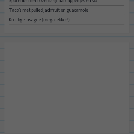
Spareribs met rozemarijnaardappeltjes en sla
Taco’s met pulled jackfruit en guacamole
Kruidige lasagne (mega lekker!)