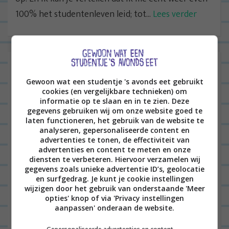
100% het studentenleven leid; tot...
Lees verder
Leonie’s week #13: Drie
Gewoon wat een studentje 's avonds eet gebruikt
bloggersevents, op persreis, blind
cookies (en vergelijkbare technieken) om
daten en mijn laatste werkdag bij
informatie op te slaan en in te zien. Deze
gegevens gebruiken wij om onze website goed te
Vrouwen.nl
laten functioneren, het gebruik van de website te
analyseren, gepersonaliseerde content en
advertenties te tonen, de effectiviteit van
advertenties en content te meten en onze
diensten te verbeteren. Hiervoor verzamelen wij
LEO'S LEVEN
27
gegevens zoals unieke advertentie ID’s, geolocatie
en surfgedrag. Je kunt je cookie instellingen
wijzigen door het gebruik van onderstaande 'Meer
opties' knop of via 'Privacy instellingen
aanpassen' onderaan de website.