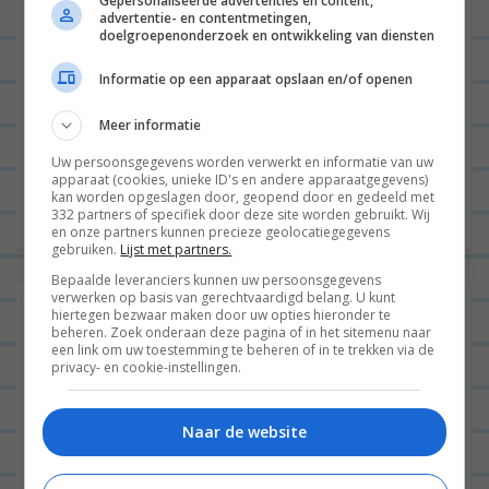
Gepersonaliseerde advertenties en content,
advertentie- en contentmetingen,
doelgroepenonderzoek en ontwikkeling van diensten
Informatie op een apparaat opslaan en/of openen
Jaaaaaa woehoeee het is weer zo ver! Mijn
Meer informatie
wekelijkse dagboek is terug! Bij deze! Ik schreef
Uw persoonsgegevens worden verwerkt en informatie van uw
een tijdje geleden al iedere zondag een blogpost
apparaat (cookies, unieke ID's en andere apparaatgegevens)
over wat...
Lees verder
kan worden opgeslagen door, geopend door en gedeeld met
332 partners of specifiek door deze site worden gebruikt. Wij
en onze partners kunnen precieze geolocatiegegevens
gebruiken.
Lijst met partners.
Bepaalde leveranciers kunnen uw persoonsgegevens
verwerken op basis van gerechtvaardigd belang. U kunt
Leonie’s week 49: Niet uit eten bij het
hiertegen bezwaar maken door uw opties hieronder te
beheren. Zoek onderaan deze pagina of in het sitemenu naar
DWDD Popup-restaurant, een 5
een link om uw toestemming te beheren of in te trekken via de
privacy- en cookie-instellingen.
gangendiner cancellen, in de
zevende hemel in Kattencafé Kopjes,
Naar de website
twee video’s en uiteten bij Baut Zuid