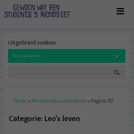
Skip
to
content
Uitgebreid zoeken:
Search
for:
Home
»
Persoonlijk
»
Leo's leven
»
Pagina 50
Categorie:
Leo’s leven