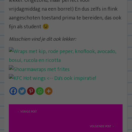
lekker. Ongezond, maar perfect voor
vrijdagmiddag na een borrel:) En dus zelfs in flink
aangeschoten toestand prima te bereiden, das ook
fijn als student 😉
Misschien vind je dit ook lekker:
B
VORIGE POST
e
r
VOLGENDE POST