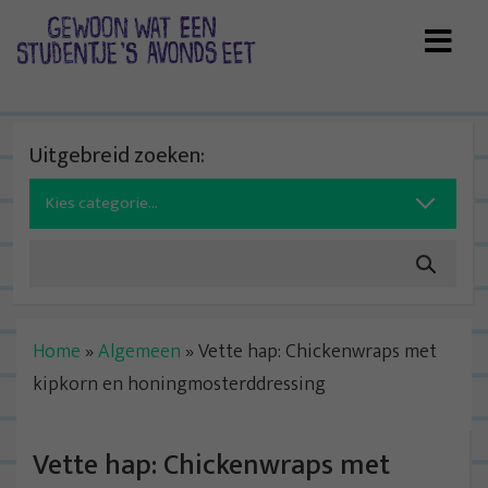
Skip
to
content
Uitgebreid zoeken:
Search
for:
Home
»
Algemeen
»
Vette hap: Chickenwraps met
kipkorn en honingmosterddressing
Vette hap: Chickenwraps met