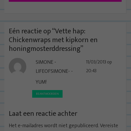
i
c
h
t
Eén reactie op “
Vette hap:
n
Chickenwraps met kipkorn en
a
honingmosterddressing
”
v
SIMONE -
11/03/2013 op
i
LIFEOFSIMONE-
20:43
g
a
YUM!
t
BEANTWOORDEN
i
e
Laat een reactie achter
Het e-mailadres wordt niet gepubliceerd.
Vereiste