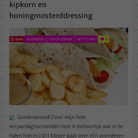
kipkorn en
honingmosterddressing
ALGEMEEN
SUPER LEKKER
VETTE HAP
1
Save
Goedenavond! Door mijn hele
verjaardagtoestanden heb ik behoorlijk wat in te
halen hierzo:) Dit blogje gaat over m’n avondeten