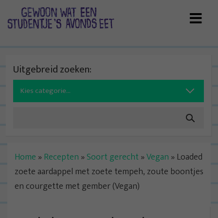
Skip
to
content
Uitgebreid zoeken:
Search
for:
Home
»
Recepten
»
Soort gerecht
»
Vegan
»
Loaded
zoete aardappel met zoete tempeh, zoute boontjes
en courgette met gember (Vegan)