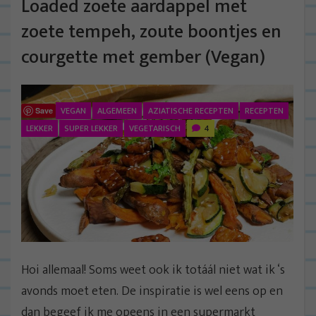
Loaded zoete aardappel met
zoete tempeh, zoute boontjes en
courgette met gember (Vegan)
VEGAN
ALGEMEEN
AZIATISCHE RECEPTEN
RECEPTEN
Save
LEKKER
SUPER LEKKER
VEGETARISCH
4
Hoi allemaal! Soms weet ook ik totáál niet wat ik ‘s
avonds moet eten. De inspiratie is wel eens op en
dan begeef ik me opeens in een supermarkt