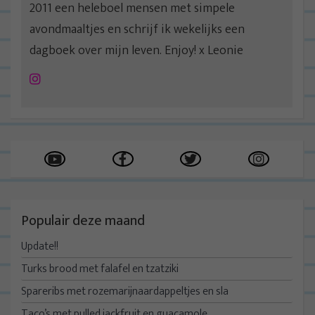
2011 een heleboel mensen met simpele
avondmaaltjes en schrijf ik wekelijks een
dagboek over mijn leven. Enjoy! x Leonie
Instagram
Populair deze maand
Update!!
Turks brood met falafel en tzatziki
Spareribs met rozemarijnaardappeltjes en sla
Taco’s met pulled jackfruit en guacamole