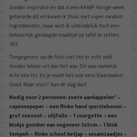
zonder inspiratie en dat is een RAMP. Vorige week
gebeurde dit en kwam ik thuis met super random
ingrediënten, maar wist ik uiteindelijk toch een
behoorlijk geslaagde maaltijd op tafel te zetten.
YES.
Toegegeven: op de foto ziet het er echt véél
minder lekker uit dan het was. Dit was namelijk
écht een hit. En je moet het ook eens klaarmaken.
Goed. Klaar voor? Aan de slag dan!
Nodig voor 2 personen: zoete aardappelen* –
cayennepeper – een flinke hand sperziebonen –
grof zeezout – olijfolie – 1 courgette – een
blokje gember van ongeveer 3x5cm – 1 blok
tempeh – flinke scheut ketjap – sesamzaadjes –