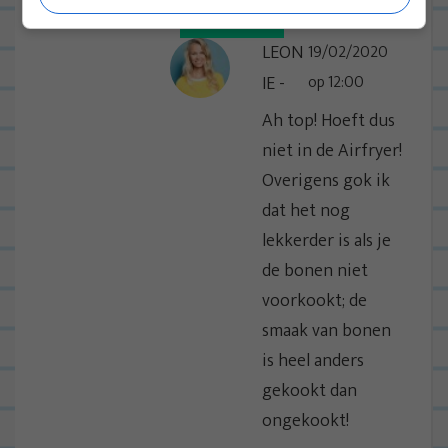
BEANTWOORDEN
LEON
19/02/2020
IE
op 12:00
Ah top! Hoeft dus
niet in de Airfryer!
Overigens gok ik
dat het nog
lekkerder is als je
de bonen niet
voorkookt; de
smaak van bonen
is heel anders
gekookt dan
ongekookt!