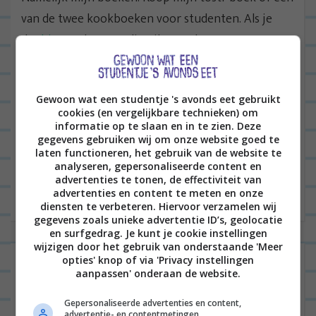
van de twee kookboeken voor studenten. Als je
dat
hierrrr
doet, verdien ik er ook nog wat
gezelligs aan. Thanks!
Gewoon wat een studentje 's avonds eet gebruikt
cookies (en vergelijkbare technieken) om
B
informatie op te slaan en in te zien. Deze
gegevens gebruiken wij om onze website goed te
VORIGE POST
e
laten functioneren, het gebruik van de website te
analyseren, gepersonaliseerde content en
r
VOLGENDE POST
advertenties te tonen, de effectiviteit van
i
advertenties en content te meten en onze
diensten te verbeteren. Hiervoor verzamelen wij
c
gegevens zoals unieke advertentie ID’s, geolocatie
h
en surfgedrag. Je kunt je cookie instellingen
wijzigen door het gebruik van onderstaande 'Meer
t
4 reacties op “
Loaded zoete aardappel
opties' knop of via 'Privacy instellingen
n
aanpassen' onderaan de website.
met zoete tempeh, zoute boontjes en
a
courgette met gember (Vegan)
”
Gepersonaliseerde advertenties en content,
advertentie- en contentmetingen,