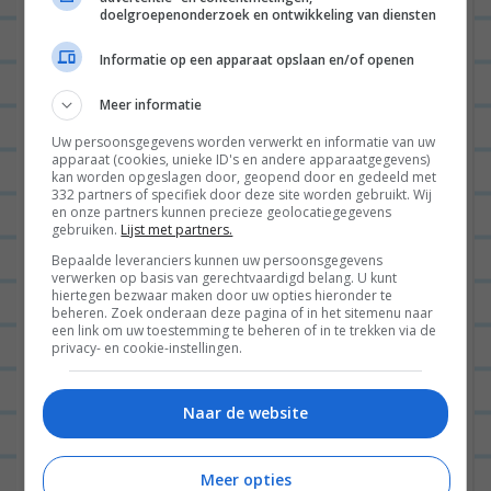
v
doelgroepenonderzoek en ontwikkeling van diensten
LISA
17/02/2020 op 15:52
i
Informatie op een apparaat opslaan en/of openen
g
Is er een alternatief voor de airfryer?
a
Wanneer je er geen hebt 😉
Meer informatie
t
Uw persoonsgegevens worden verwerkt en informatie van uw
BEANTWOORDEN
apparaat (cookies, unieke ID's en andere apparaatgegevens)
i
kan worden opgeslagen door, geopend door en gedeeld met
332 partners of specifiek door deze site worden gebruikt. Wij
e
LARA
18/02/2020 op 19:01
en onze partners kunnen precieze geolocatiegegevens
gebruiken.
Lijst met partners.
Vanavond gemaakt, was
Bepaalde leveranciers kunnen uw persoonsgegevens
inderdaad super lekker!! Ik
verwerken op basis van gerechtvaardigd belang. U kunt
hiertegen bezwaar maken door uw opties hieronder te
heb de aardappelen 30 min
beheren. Zoek onderaan deze pagina of in het sitemenu naar
een link om uw toestemming te beheren of in te trekken via de
op 200 in de oven gedaan
privacy- en cookie-instellingen.
en de sperziebonen 10 min
voorgekookt en dan de
Naar de website
laatste 10 min erbij in de
oven 🙂
Meer opties