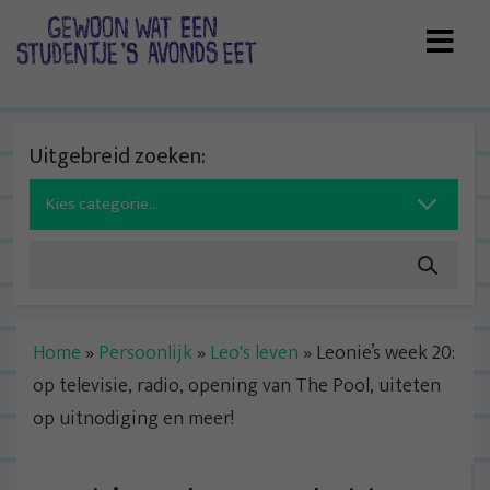
Skip
to
content
Uitgebreid zoeken:
Search
for:
Home
»
Persoonlijk
»
Leo's leven
»
Leonie’s week 20:
op televisie, radio, opening van The Pool, uiteten
op uitnodiging en meer!