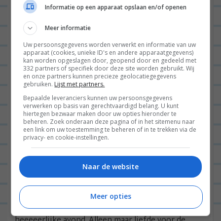
Informatie op een apparaat opslaan en/of openen
Meer informatie
Uw persoonsgegevens worden verwerkt en informatie van uw
apparaat (cookies, unieke ID's en andere apparaatgegevens)
kan worden opgeslagen door, geopend door en gedeeld met
332 partners of specifiek door deze site worden gebruikt. Wij
en onze partners kunnen precieze geolocatiegegevens
gebruiken.
Lijst met partners.
Parelgort met venkel en lente-ui met kabeljauw en biefstuk, met gegrilde lente-ui, een saus van een soort
chorizo-worst, gebakken sla en radijsjes met honing.
Bepaalde leveranciers kunnen uw persoonsgegevens
verwerken op basis van gerechtvaardigd belang. U kunt
Na de opnames hadden we alleen nog honger en
hiertegen bezwaar maken door uw opties hieronder te
beheren. Zoek onderaan deze pagina of in het sitemenu naar
besloten we met z’n allen (knetterlam) uit eten te
een link om uw toestemming te beheren of in te trekken via de
privacy- en cookie-instellingen.
gaan. We streken neer bij Van ‘t Spit in Amsterdam
West en bestelden alle kip die ze nog hadden.
Naar de website
HEERLIJK. Van ‘t Spit is dus een restaurant waar je –
je raadt het nooit- kip van het spit eet. Met patat.
Meer opties
En appelmoes. Mijn hemel, wat lekker. En wat een
heeeeerlijke avond. Alleen maar liefde voor de