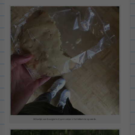
Dit koekje van Buongiorno Espressobar is het lekkerste op aarde.