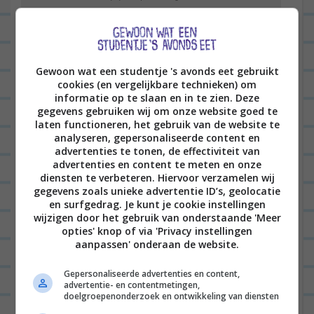
Woensdagavond had ik weer opnames voor dat
televisieprogramma waar ik met mijn eetclub
misschien aan mee ga doen. Dit was echt weer
Gewoon wat een studentje 's avonds eet gebruikt
cookies (en vergelijkbare technieken) om
súper leuk en we hebben echt heel lekker gekookt,
informatie op te slaan en in te zien. Deze
al zeg ik het zelf. Ik was verantwoordelijk voor de
gegevens gebruiken wij om onze website goed te
laten functioneren, het gebruik van de website te
opmaak van het bord en vind het best goed
analyseren, gepersonaliseerde content en
advertenties te tonen, de effectiviteit van
geslaagd, toch?
advertenties en content te meten en onze
diensten te verbeteren. Hiervoor verzamelen wij
gegevens zoals unieke advertentie ID’s, geolocatie
en surfgedrag. Je kunt je cookie instellingen
wijzigen door het gebruik van onderstaande 'Meer
opties' knop of via 'Privacy instellingen
aanpassen' onderaan de website.
Gepersonaliseerde advertenties en content,
advertentie- en contentmetingen,
doelgroepenonderzoek en ontwikkeling van diensten