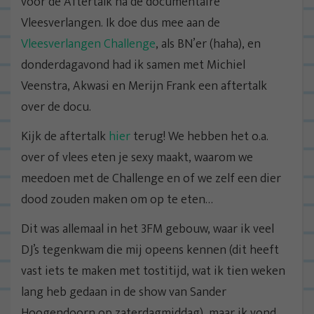
voor de Aftertalk na de documentaire
Vleesverlangen. Ik doe dus mee aan de
Vleesverlangen Challenge
, als BN’er (haha), en
donderdagavond had ik samen met Michiel
Veenstra, Akwasi en Merijn Frank een aftertalk
over de docu.
Kijk de aftertalk
hier
terug! We hebben het o.a.
over of vlees eten je sexy maakt, waarom we
meedoen met de Challenge en of we zelf een dier
dood zouden maken om op te eten…
Dit was allemaal in het 3FM gebouw, waar ik veel
DJ’s tegenkwam die mij opeens kennen (dit heeft
vast iets te maken met tostitijd, wat ik tien weken
lang heb gedaan in de show van Sander
Hoogendoorn op zaterdagmiddag), maar ik vond