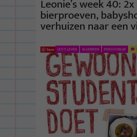
Leonie’s week 40: 2x 
bierproeven, babysho
verhuizen naar een v
LEO'S LEVEN
ALGEMEEN
PERSOONLIJK
Save