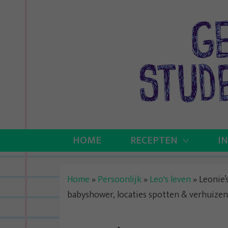
Skip
to
content
HOME
RECEPTEN
I
Home
»
Persoonlijk
»
Leo's leven
»
Leonie’
babyshower, locaties spotten & verhuizen 