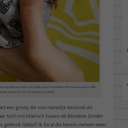
rten op links en rechts zijn dikke pezen in de totaal niet malse carpaccio. Wát
 ben ik juist fan van dit broodje van Stach!
Met een groep die voornamelijk bestond uit
r toch vrij hilarisch tussen als Blondine Zonder
es geleerd. Geloof ik. En al die kennis meteen weer