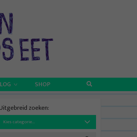
BLOG
SHOP
Uitgebreid zoeken:
Search
for: