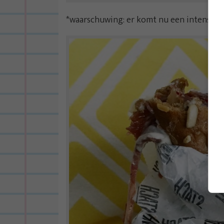
*waarschuwing: er komt nu een intens sme