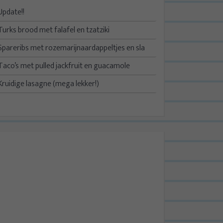
Update!!
Turks brood met falafel en tzatziki
Spareribs met rozemarijnaardappeltjes en sla
Taco’s met pulled jackfruit en guacamole
Kruidige lasagne (mega lekker!)