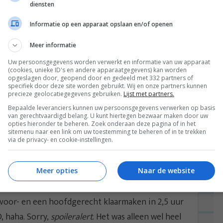
diensten
Informatie op een apparaat opslaan en/of openen
Meer informatie
Uw persoonsgegevens worden verwerkt en informatie van uw apparaat
(cookies, unieke ID's en andere apparaatgegevens) kan worden
opgeslagen door, geopend door en gedeeld met 332 partners of
specifiek door deze site worden gebruikt. Wij en onze partners kunnen
precieze geolocatiegegevens gebruiken.
Lijst met partners.
Bepaalde leveranciers kunnen uw persoonsgegevens verwerken op basis
van gerechtvaardigd belang. U kunt hiertegen bezwaar maken door uw
opties hieronder te beheren. Zoek onderaan deze pagina of in het
tclub. We verzamelden allemaal hapjes (ik maakte
sitemenu naar een link om uw toestemming te beheren of in te trekken
 allen (min Willy :() voor de tv omdat we mee deden
via de privacy- en cookie-instellingen.
ak valt te twisten’. VET SPANNEND! Ik was zoooo
 worden en hoe we het er vanaf zouden brengen
Meer opties
Naar de website
er smaak valt te twisten’ gingen we de strijd aan
voor- en een hoofdgerecht klaarmaken in 2,5 uur
 haha. Sorry,
spoileralert
. Het was alleen wel heel