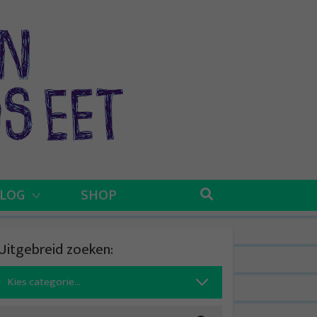
BLOG
SHOP
Uitgebreid zoeken:
Search
for: