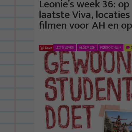
Leonie’s week 36: op 
laatste Viva, locaties
filmen voor AH en op
LEO'S LEVEN
ALGEMEEN
PERSOONLIJK
Save