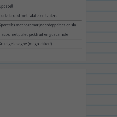
Update!!
Turks brood met falafel en tzatziki
Spareribs met rozemarijnaardappeltjes en sla
Taco’s met pulled jackfruit en guacamole
Kruidige lasagne (mega lekker!)