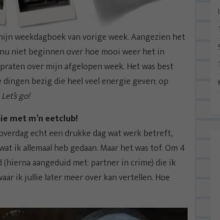
 u: mijn weekdagboek van vorige week. Aangezien het
en nu niet beginnen over hoe mooi weer het in
bijpraten over mijn afgelopen week. Het was best
 dingen bezig die heel veel energie geven; op
?
Let’s go!
ie met m’n eetclub!
 overdag echt een drukke dag wat werk betreft,
 wat ik allemaal heb gedaan. Maar het was tof. Om 4
 (hierna aangeduid met: partner in crime) die ik
aar ik jullie later meer over kan vertellen. Hoe
!