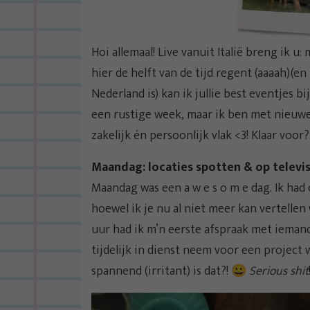
Hoi allemaal! Live vanuit Italië breng ik
hier de helft van de tijd regent (aaaah)(
Nederland is) kan ik jullie best eventjes 
een rustige week, maar ik ben met nieuwe
zakelijk én persoonlijk vlak <3! Klaar voor
Maandag: locaties spotten & op televis
Maandag was een a w e s o m e dag. Ik had
hoewel ik je nu al niet meer kan vertellen
uur had ik m’n eerste afspraak met iemand
tijdelijk in dienst neem voor een project w
spannend (irritant) is dat?! 😀
Serious shit