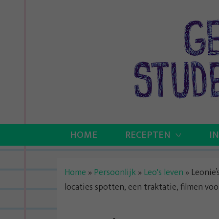
Skip
to
content
HOME
RECEPTEN
I
Home
»
Persoonlijk
»
Leo's leven
»
Leonie’s
locaties spotten, een traktatie, filmen vo