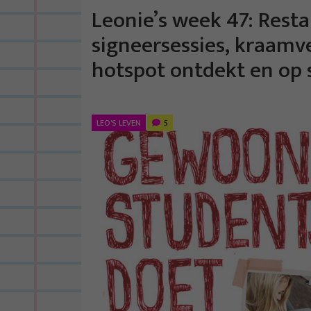
Leonie’s week 47: Rest
signeersessies, kraamv
hotspot ontdekt en op 
LEO'S LEVEN
5