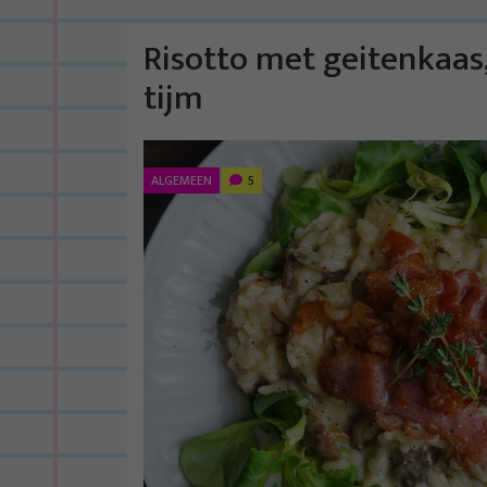
Risotto met geitenkaas
tijm
ALGEMEEN
5