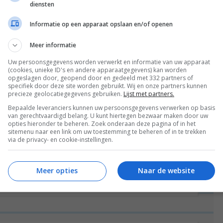
diensten
Informatie op een apparaat opslaan en/of openen
Meer informatie
Uw persoonsgegevens worden verwerkt en informatie van uw apparaat
(cookies, unieke ID's en andere apparaatgegevens) kan worden
opgeslagen door, geopend door en gedeeld met 332 partners of
specifiek door deze site worden gebruikt. Wij en onze partners kunnen
precieze geolocatiegegevens gebruiken.
Lijst met partners.
Bepaalde leveranciers kunnen uw persoonsgegevens verwerken op basis
van gerechtvaardigd belang. U kunt hiertegen bezwaar maken door uw
opties hieronder te beheren. Zoek onderaan deze pagina of in het
sitemenu naar een link om uw toestemming te beheren of in te trekken
via de privacy- en cookie-instellingen.
 week met mr. Boyfriend een paar dagen weg
 Niet om mooi weer op te...
Lees verder
Meer opties
Naar de website