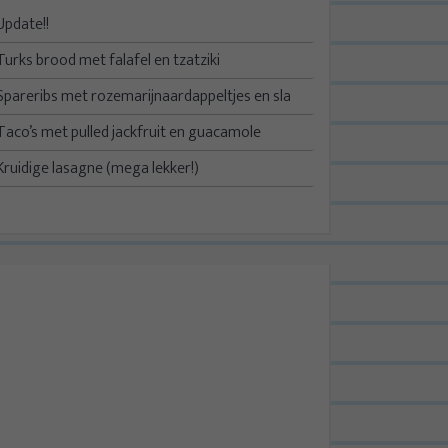
Update!!
Turks brood met falafel en tzatziki
Spareribs met rozemarijnaardappeltjes en sla
Taco’s met pulled jackfruit en guacamole
Kruidige lasagne (mega lekker!)