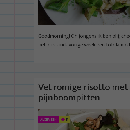
Goodmorning! Oh jongens ik ben blij; check
heb dus sinds vorige week een fotolamp di
Vet romige risotto met
pijnboompitten
ALGEMEEN
5