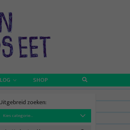
BLOG
SHOP
Uitgebreid zoeken:
Search
for: