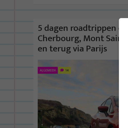
5 dagen roadtrippen doo
Cherbourg, Mont Saint-
en terug via Parijs
ALGEMEEN
14