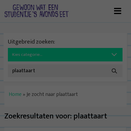
Skip
to
content
Uitgebreid zoeken:
Search
for:
Home
»
Je zocht naar plaattaart
Zoekresultaten voor:
plaattaart