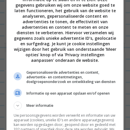
Goedemorgen fijne mensen! Wie heeft er zin in
gegevens gebruiken wij om onze website goed te
laten functioneren, het gebruik van de website te
vegan plaattaart? Deze week ben ik lekker veel
analyseren, gepersonaliseerde content en
veganistisch aan het koken uit het boek Vegan
advertenties te tonen, de effectiviteit van
advertenties en content te meten en onze
voor iedereen...
Lees verder
diensten te verbeteren. Hiervoor verzamelen wij
gegevens zoals unieke advertentie ID’s, geolocatie
en surfgedrag. Je kunt je cookie instellingen
wijzigen door het gebruik van onderstaande 'Meer
opties' knop of via 'Privacy instellingen
Plaattaart met kruidige aubergine,
aanpassen' onderaan de website.
dadels en feta
Gepersonaliseerde advertenties en content,
advertentie- en contentmetingen,
doelgroepenonderzoek en ontwikkeling van diensten
Informatie op een apparaat opslaan en/of openen
ALGEMEEN
0
Meer informatie
Uw persoonsgegevens worden verwerkt en informatie van uw
apparaat (cookies, unieke ID's en andere apparaatgegevens)
kan worden opgeslagen door, geopend door en gedeeld met
332 partners of specifiek door deze site worden gebruikt. Wij