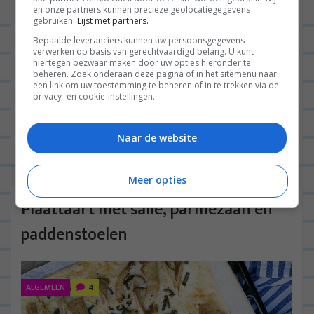
en onze partners kunnen precieze geolocatiegegevens
gebruiken.
Lijst met partners.
Bepaalde leveranciers kunnen uw persoonsgegevens
verwerken op basis van gerechtvaardigd belang. U kunt
hiertegen bezwaar maken door uw opties hieronder te
Hallo leuke mensen! Vandaag heb ik een geweldige
beheren. Zoek onderaan deze pagina of in het sitemenu naar
een link om uw toestemming te beheren of in te trekken via de
nieuwe plaattaart recept voor je. Makkelijk klaar te
privacy- en cookie-instellingen.
maken en echt super lekker. Ik maakte deze
plaattaart vorige...
Lees verder
Naar de website
Meer opties
Plaattaart met salie, parmezaan en
paddenstoelen
ALGEMEEN
4