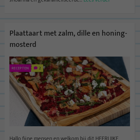
shoarma en gekarameliseerde...
Lees verder
Plaattaart met zalm, dille en honing-
mosterd
RECEPTEN
2
Hallo fijne mensen en welkom bij dit HEERLIJKE