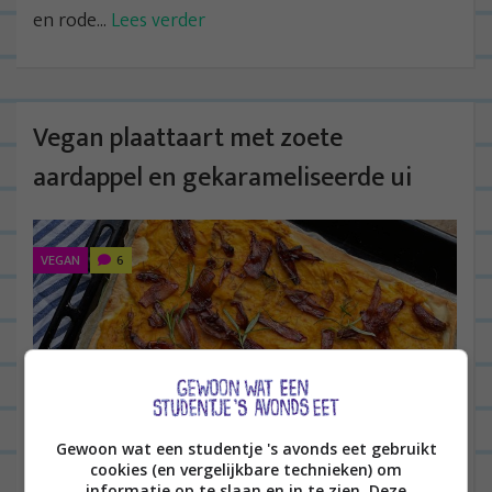
en rode...
Lees verder
Vegan plaattaart met zoete
aardappel en gekarameliseerde ui
VEGAN
6
Gewoon wat een studentje 's avonds eet gebruikt
cookies (en vergelijkbare technieken) om
informatie op te slaan en in te zien. Deze