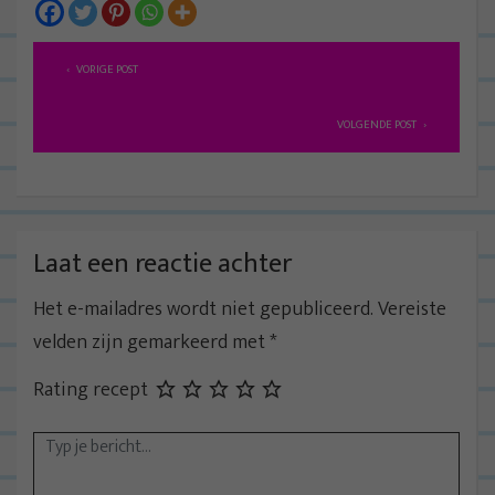
B
VORIGE POST
e
r
VOLGENDE POST
i
c
h
t
Laat een reactie achter
n
Het e-mailadres wordt niet gepubliceerd.
Vereiste
a
velden zijn gemarkeerd met
*
v
i
Rating recept
g
a
t