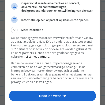
Gepersonaliseerde advertenties en content,
advertentie- en contentmetingen,
doelgroepenonderzoek en ontwikkeling van diensten
Volg mijn leven op Instagram
Informatie op een apparaat opslaan en/of openen
Daar deel ik dagelijks alles wat ik meemaak in mijn
Meer informatie
leven. Van stories over interieurmake-overs,
Uw persoonsgegevens worden verwerkt en informatie van uw
simpele DIY’s, leuke recepten, #parentlife met
apparaat (cookies, unieke ID's en andere apparaatgegevens)
kan worden opgeslagen door, geopend door en gedeeld met
twee kleine kinderen, tot m’n
outfit of today
(of die
332 partners of specifiek door deze site worden gebruikt. Wij
en onze partners kunnen precieze geolocatiegegevens
van de kinderen) en heel veel tips om het leven zelf
gebruiken.
Lijst met partners.
leuk te maken #zelfdeslingersophangen. Je vindt
Bepaalde leveranciers kunnen uw persoonsgegevens
verwerken op basis van gerechtvaardigd belang. U kunt
me als @Lterveld op Insta!
hiertegen bezwaar maken door uw opties hieronder te
beheren. Zoek onderaan deze pagina of in het sitemenu naar
een link om uw toestemming te beheren of in te trekken via de
Dit is het ideale kraamcadeau:
privacy- en cookie-instellingen.
Vorig jaar kwam mijn 6e kookboek uit en dit keer
eentje voor baby’s! Gewoon wat mijn baby ‘s avonds
Naar de website
eet is een ideaal boek voor jonge ouders met