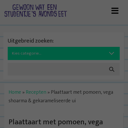
Skip
to
content
Uitgebreid zoeken:
Search
for:
Home
»
Recepten
»
Plaattaart met pomoen, vega
shoarma & gekarameliseerde ui
Plaattaart met pomoen, vega