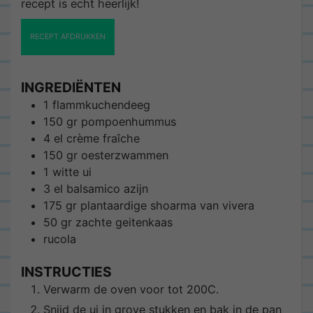
recept is echt heerlijk!
RECEPT AFDRUKKEN
INGREDIËNTEN
1
flammkuchendeeg
150
gr
pompoenhummus
4
el
crème fraîche
150
gr
oesterzwammen
1
witte ui
3
el
balsamico azijn
175
gr
plantaardige shoarma van vivera
50
gr
zachte geitenkaas
rucola
INSTRUCTIES
Verwarm de oven voor tot 200C.
Snijd de ui in grove stukken en bak in de pan