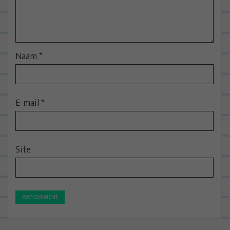
i
e
Naam
*
E-mail
*
Site