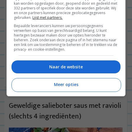
kan worden opgeslagen door, geopend door en gedeeld met
332 partners of specifiek door deze site worden gebruikt. Wij
en onze partners kunnen precieze geolocatiegegevens
gebruiken.
Lijst met partners.
Bepaalde leveranciers kunnen uw persoonsgegevens
verwerken op basis van gerechtvaardigd belang. U kunt
hiertegen bezwaar maken door uw opties hieronder te
beheren. Zoek onderaan deze pagina of in het sitemenu naar
een link om uw toestemming te beheren of in te trekken via de
Gesponsord – Hallo leuke mensen en welkom bij
privacy- en cookie-instellingen.
een blogpost vol simpele borreltips voor de
Feestdagen. Misschien heb je binnenkort een
Naar de website
gezellige borrel met vrienden of...
Lees verder
Meer opties
Geweldige salieboter saus met ravioli
(slechts 4 ingrediënten)