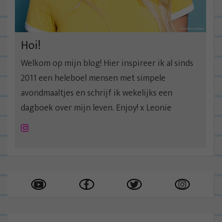
t
i
e
Hoi!
Welkom op mijn blog! Hier inspireer ik al sinds
2011 een heleboel mensen met simpele
avondmaaltjes en schrijf ik wekelijks een
dagboek over mijn leven. Enjoy! x Leonie
Instagram