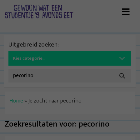
Skip
to
content
Uitgebreid zoeken:
Search
for:
Home
»
Je zocht naar pecorino
Zoekresultaten voor:
pecorino