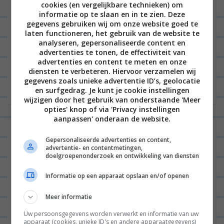
cookies (en vergelijkbare technieken) om
informatie op te slaan en in te zien. Deze
gegevens gebruiken wij om onze website goed te
laten functioneren, het gebruik van de website te
Hey hey! Ben jij ook gek op pasta pesto recepten
analyseren, gepersonaliseerde content en
en kan je wel wat inspiratie gebruiken om te
advertenties te tonen, de effectiviteit van
advertenties en content te meten en onze
variëren met ingrediënten? Dan ben je hier...
Lees
diensten te verbeteren. Hiervoor verzamelen wij
verder
gegevens zoals unieke advertentie ID’s, geolocatie
en surfgedrag. Je kunt je cookie instellingen
wijzigen door het gebruik van onderstaande 'Meer
opties' knop of via 'Privacy instellingen
aanpassen' onderaan de website.
3 Simpele borreltips voor de
Gepersonaliseerde advertenties en content,
advertentie- en contentmetingen,
Feestdagen
doelgroepenonderzoek en ontwikkeling van diensten
Informatie op een apparaat opslaan en/of openen
RECEPTEN
0
Meer informatie
Uw persoonsgegevens worden verwerkt en informatie van uw
apparaat (cookies, unieke ID's en andere apparaatgegevens)