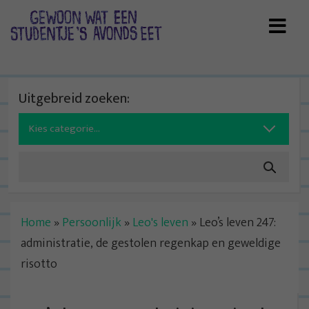
Skip
to
content
Uitgebreid zoeken:
Search
for:
Home
»
Persoonlijk
»
Leo's leven
»
Leo’s leven 247:
administratie, de gestolen regenkap en geweldige
risotto