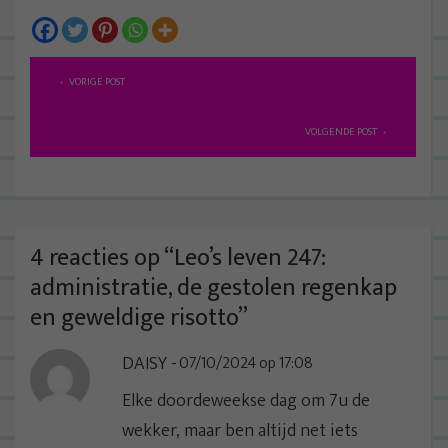
B
VORIGE POST
e
r
VOLGENDE POST
i
c
h
t
4 reacties op “
Leo’s leven 247:
n
administratie, de gestolen regenkap
a
en geweldige risotto
”
v
DAISY
07/10/2024 op 17:08
i
g
Elke doordeweekse dag om 7u de
a
wekker, maar ben altijd net iets