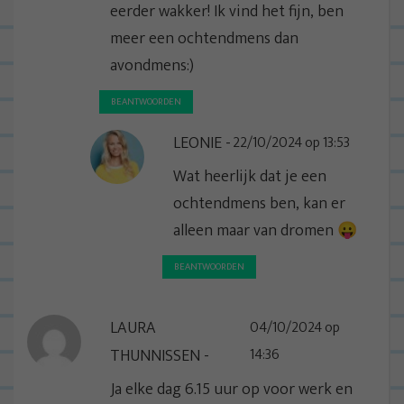
t
eerder wakker! Ik vind het fijn, ben
i
meer een ochtendmens dan
e
avondmens:)
BEANTWOORDEN
LEONIE
22/10/2024 op 13:53
Wat heerlijk dat je een
ochtendmens ben, kan er
alleen maar van dromen 😛
BEANTWOORDEN
LAURA
04/10/2024 op
THUNNISSEN
14:36
Ja elke dag 6.15 uur op voor werk en