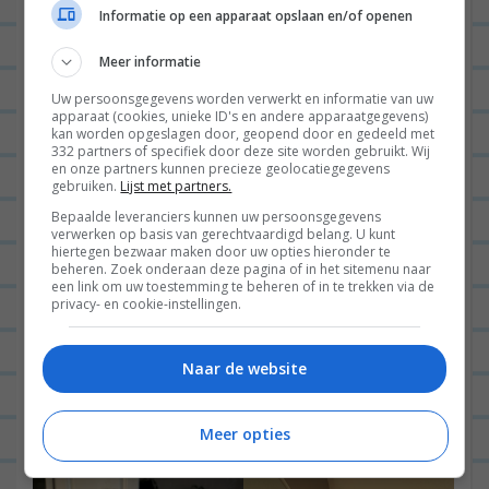
Informatie op een apparaat opslaan en/of openen
Meer informatie
Uw persoonsgegevens worden verwerkt en informatie van uw
apparaat (cookies, unieke ID's en andere apparaatgegevens)
kan worden opgeslagen door, geopend door en gedeeld met
332 partners of specifiek door deze site worden gebruikt. Wij
en onze partners kunnen precieze geolocatiegegevens
Donderdag:
gebruiken.
Lijst met partners.
Op donderdag had ik een halve dag met Morris en
Bepaalde leveranciers kunnen uw persoonsgegevens
verwerken op basis van gerechtvaardigd belang. U kunt
dat was helemaal gezel. ‘s Ochtends begonnen we
hiertegen bezwaar maken door uw opties hieronder te
beheren. Zoek onderaan deze pagina of in het sitemenu naar
met boekjes lezen en ik deed ‘m in bad. Daarna zijn
een link om uw toestemming te beheren of in te trekken via de
privacy- en cookie-instellingen.
we even op pad gegaan met de buggy om een
retourtje te brengen naar Hema en even
Naar de website
boodschappen te doen en daarna ging Knorkel
naar bed.
Meer opties