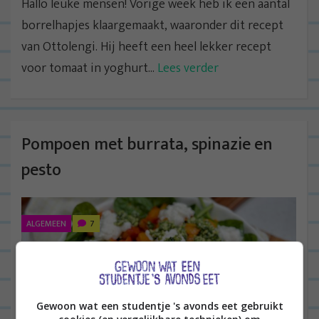
Hallo leuke mensen! Vorige week heb ik een aantal
borrelhapjes klaargemaakt, waaronder dit recept
van Ottolengi. Hij heeft een heel lekker recept
voor tomaat in yoghurt...
Lees verder
Pompoen met burrata, spinazie en
pesto
ALGEMEEN
7
Gewoon wat een studentje 's avonds eet gebruikt