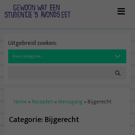
Skip
to
content
Uitgebreid zoeken:
Search
for:
Home
»
Recepten
»
Menugang
»
Bijgerecht
Categorie:
Bijgerecht