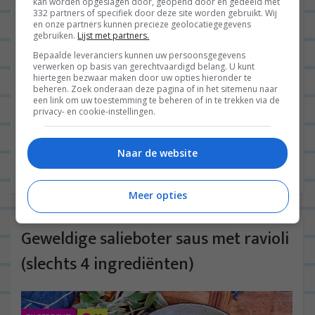
kan worden opgeslagen door, geopend door en gedeeld met
332 partners of specifiek door deze site worden gebruikt. Wij
en onze partners kunnen precieze geolocatiegegevens
gebruiken.
Lijst met partners.
Bepaalde leveranciers kunnen uw persoonsgegevens
verwerken op basis van gerechtvaardigd belang. U kunt
hiertegen bezwaar maken door uw opties hieronder te
beheren. Zoek onderaan deze pagina of in het sitemenu naar
Goedemiddag leuke mensen! Het is tijd voor een
een link om uw toestemming te beheren of in te trekken via de
privacy- en cookie-instellingen.
overzicht van een aantal lekkere en makkelijke
zomerse recepten. Ik heb natuurlijk in de
Naar de website
afgelopen 11 jaar al...
Lees verder
Meer opties
Geweldige salieboter saus met ravioli
(slechts 4 ingrediënten)