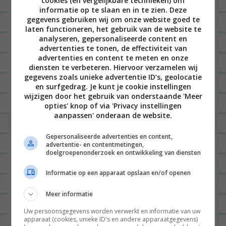
cookies (en vergelijkbare technieken) om
informatie op te slaan en in te zien. Deze
gegevens gebruiken wij om onze website goed te
laten functioneren, het gebruik van de website te
analyseren, gepersonaliseerde content en
Hey allemaal! Ik heb echt een MEGA lekker recept
advertenties te tonen, de effectiviteit van
advertenties en content te meten en onze
ontdekt voor pompoen met burrata, spinazie en
diensten te verbeteren. Hiervoor verzamelen wij
pesto. Het was vrij hilarisch, want ik ging naar de
gegevens zoals unieke advertentie ID’s, geolocatie
en surfgedrag. Je kunt je cookie instellingen
supermarkt...
Lees verder
wijzigen door het gebruik van onderstaande 'Meer
opties' knop of via 'Privacy instellingen
aanpassen' onderaan de website.
Gepersonaliseerde advertenties en content,
10 lekkere zomerse recepten
advertentie- en contentmetingen,
doelgroepenonderzoek en ontwikkeling van diensten
Informatie op een apparaat opslaan en/of openen
BIJGERECHT
2
Meer informatie
Uw persoonsgegevens worden verwerkt en informatie van uw
apparaat (cookies, unieke ID's en andere apparaatgegevens)