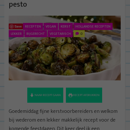
pesto
RECEPTEN
VEGAN
KERST
HOLLANDSE RECEPTEN
Save
LEKKER
BIJGERECHT
VEGETARISCH
0
NAAR RECEPT GAAN
RECEPT AFDRUKKEN
Goedemiddag fijne kerstvoorbereiders en welkom
bij wederom een lekker makkelijk recept voor de
komende feestdagen. Dit keer deel ik een