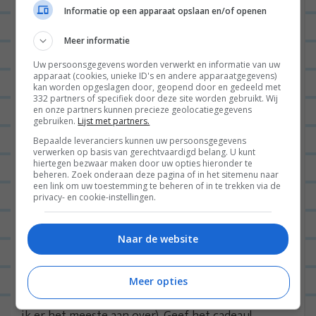
van de kinderen) en heel veel tips om het leven zelf
Informatie op een apparaat opslaan en/of openen
leuk te maken #zelfdeslingersophangen. Je vindt
Meer informatie
me als @Lterveld op Insta!
Uw persoonsgegevens worden verwerkt en informatie van uw
apparaat (cookies, unieke ID's en andere apparaatgegevens)
Dit is het ideale kraamcadeau:
kan worden opgeslagen door, geopend door en gedeeld met
332 partners of specifiek door deze site worden gebruikt. Wij
Vorig jaar kwam mijn 6e kookboek uit en dit keer
en onze partners kunnen precieze geolocatiegegevens
gebruiken.
Lijst met partners.
eentje voor baby’s! Gewoon wat mijn baby ‘s avonds
Bepaalde leveranciers kunnen uw persoonsgegevens
eet is een ideaal boek voor jonge ouders met
verwerken op basis van gerechtvaardigd belang. U kunt
hiertegen bezwaar maken door uw opties hieronder te
kindjes tussen 4 maanden en 1,5 jaar. Met 50
beheren. Zoek onderaan deze pagina of in het sitemenu naar
recepten en heel veel tips en informatie helpt het
een link om uw toestemming te beheren of in te trekken via de
privacy- en cookie-instellingen.
boek je te starten met vaste voeding voor je
kleintje én biedt het inspiratie voor het eerste
Naar de website
levensjaar (en net even daarna). Bestel het boek op
Bol.com
, vraag ernaar in je lokale boekhandel of
Meer opties
koop het
hier
direct bij mijn uitgeverij (dan houd