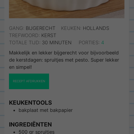
GANG:
BIJGERECHT
KEUKEN:
HOLLANDS
TREFWOORD:
KERST
MINUTEN
TOTALE TIJD:
30
MINUTEN
PORTIES:
4
Makkelijk en lekker bijgerecht voor bijvoorbeeld
de kerstdagen: spruitjes met pesto. Super lekker
en simpel!
RECEPT AFDRUKKEN
KEUKENTOOLS
bakplaat met bakpapier
INGREDIËNTEN
500
gr
spruitjes