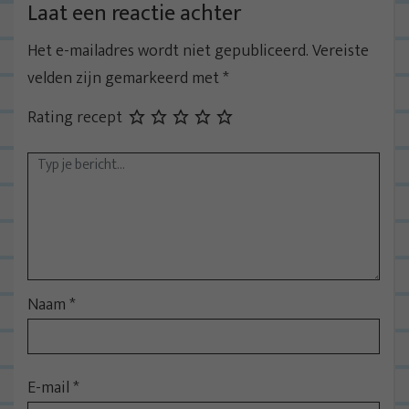
t
Laat een reactie achter
n
Het e-mailadres wordt niet gepubliceerd.
Vereiste
a
velden zijn gemarkeerd met
*
v
i
Rating recept
g
a
t
i
e
Naam
*
E-mail
*