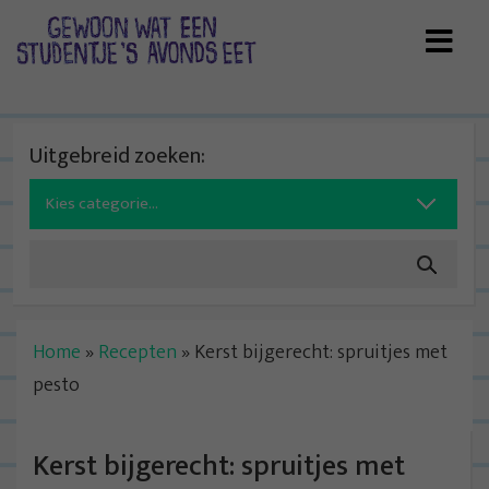
Skip
to
content
Uitgebreid zoeken:
Search
for:
Home
»
Recepten
»
Kerst bijgerecht: spruitjes met
pesto
Kerst bijgerecht: spruitjes met