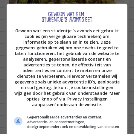
Gewoon wat een studentje 's avonds eet gebruikt
cookies (en vergelijkbare technieken) om
informatie op te slaan en in te zien. Deze
gegevens gebruiken wij om onze website goed te
laten functioneren, het gebruik van de website te
analyseren, gepersonaliseerde content en
advertenties te tonen, de effectiviteit van
advertenties en content te meten en onze
diensten te verbeteren. Hiervoor verzamelen wij
gegevens zoals unieke advertentie ID’s, geolocatie
en surfgedrag. Je kunt je cookie instellingen
Volg mijn leven op Instagram
wijzigen door het gebruik van onderstaande 'Meer
opties' knop of via 'Privacy instellingen
Daar deel ik dagelijks alles wat ik meemaak in mijn
aanpassen' onderaan de website.
leven. Van stories over interieurmake-overs,
Gepersonaliseerde advertenties en content,
simpele DIY’s, leuke recepten, #parentlife met
advertentie- en contentmetingen,
doelgroepenonderzoek en ontwikkeling van diensten
twee kleine kinderen, tot m’n
outfit of today
(of die