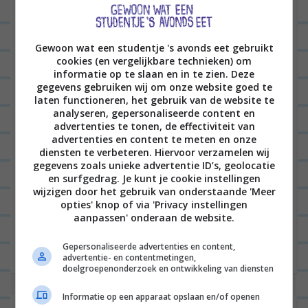
KERST
1
Gewoon wat een studentje 's avonds eet gebruikt
cookies (en vergelijkbare technieken) om
informatie op te slaan en in te zien. Deze
gegevens gebruiken wij om onze website goed te
laten functioneren, het gebruik van de website te
analyseren, gepersonaliseerde content en
advertenties te tonen, de effectiviteit van
advertenties en content te meten en onze
diensten te verbeteren. Hiervoor verzamelen wij
gegevens zoals unieke advertentie ID’s, geolocatie
Hoi! Misschien had je mijn blog al gelezen voor een
en surfgedrag. Je kunt je cookie instellingen
wijzigen door het gebruik van onderstaande 'Meer
fantastisch 3-gangen kerstdiner onder de €25,
opties' knop of via 'Privacy instellingen
aanpassen' onderaan de website.
waarbij ik een broccolisoep maakte, gehaktballen
in bladerdeeg als hoofdgerecht...
Lees verder
Gepersonaliseerde advertenties en content,
advertentie- en contentmetingen,
doelgroepenonderzoek en ontwikkeling van diensten
Informatie op een apparaat opslaan en/of openen