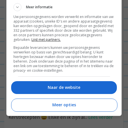
KERST: Bietencarpaccio met burrata
Meer informatie
en pistache-pesto (voorgerecht)
Uw persoonsgegevens worden verwerkt en informatie van uw
apparaat (cookies, unieke ID's en andere apparaatgegevens)
kan worden opgeslagen door, geopend door en gedeeld met
332 partners of specifiek door deze site worden gebruikt. Wij
en onze partners kunnen precieze geolocatiegegevens
ALGEMEEN
0
gebruiken.
Lijst met partners.
Bepaalde leveranciers kunnen uw persoonsgegevens
verwerken op basis van gerechtvaardigd belang. U kunt
hiertegen bezwaar maken door uw opties hieronder te
beheren. Zoek onderaan deze pagina of in het sitemenu naar
een link om uw toestemming te beheren of in te trekken via de
privacy- en cookie-instellingen.
Naar de website
Hey you! Jaaa, Sinterklaas is het land weer uit en dat
Meer opties
betekent dat het hoog tijd is voor de
Kerstrecepten 😀 Elske en ik zijn al...
Lees verder