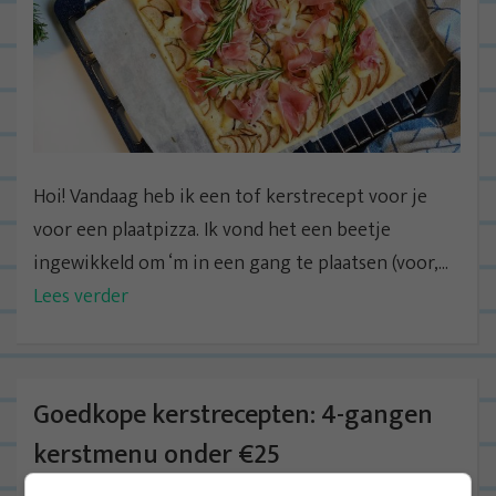
Hoi! Vandaag heb ik een tof kerstrecept voor je
voor een plaatpizza. Ik vond het een beetje
ingewikkeld om ‘m in een gang te plaatsen (voor,...
Lees verder
Goedkope kerstrecepten: 4-gangen
kerstmenu onder €25