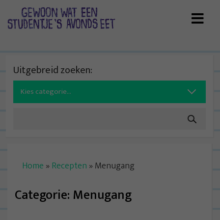
Skip
to
content
Uitgebreid zoeken:
Search
for:
Home
»
Recepten
»
Menugang
Categorie:
Menugang