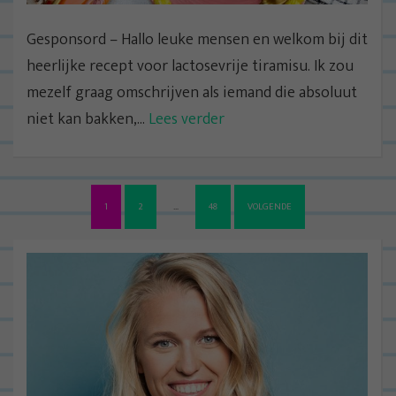
Gesponsord – Hallo leuke mensen en welkom bij dit
heerlijke recept voor lactosevrije tiramisu. Ik zou
mezelf graag omschrijven als iemand die absoluut
niet kan bakken,...
Lees verder
B
1
2
…
48
VOLGENDE
e
r
i
c
h
t
n