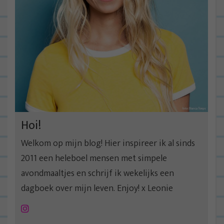
a
v
i
g
a
t
i
e
Hoi!
Welkom op mijn blog! Hier inspireer ik al sinds
2011 een heleboel mensen met simpele
avondmaaltjes en schrijf ik wekelijks een
dagboek over mijn leven. Enjoy! x Leonie
Instagram