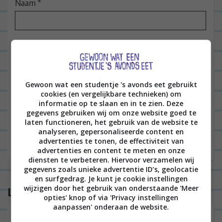
e
Naam
*
E-mail
*
Gewoon wat een studentje 's avonds eet gebruikt
Site
cookies (en vergelijkbare technieken) om
informatie op te slaan en in te zien. Deze
gegevens gebruiken wij om onze website goed te
laten functioneren, het gebruik van de website te
analyseren, gepersonaliseerde content en
advertenties te tonen, de effectiviteit van
advertenties en content te meten en onze
diensten te verbeteren. Hiervoor verzamelen wij
gegevens zoals unieke advertentie ID’s, geolocatie
en surfgedrag. Je kunt je cookie instellingen
Lees ook
wijzigen door het gebruik van onderstaande 'Meer
opties' knop of via 'Privacy instellingen
aanpassen' onderaan de website.
30 hippe kerstballen die je in je boom wil