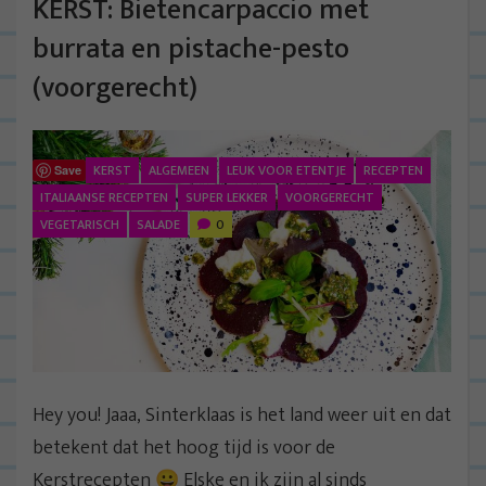
KERST: Bietencarpaccio met
burrata en pistache-pesto
(voorgerecht)
KERST
ALGEMEEN
LEUK VOOR ETENTJE
RECEPTEN
Save
ITALIAANSE RECEPTEN
SUPER LEKKER
VOORGERECHT
VEGETARISCH
SALADE
0
Hey you! Jaaa, Sinterklaas is het land weer uit en dat
betekent dat het hoog tijd is voor de
Kerstrecepten 😀 Elske en ik zijn al sinds