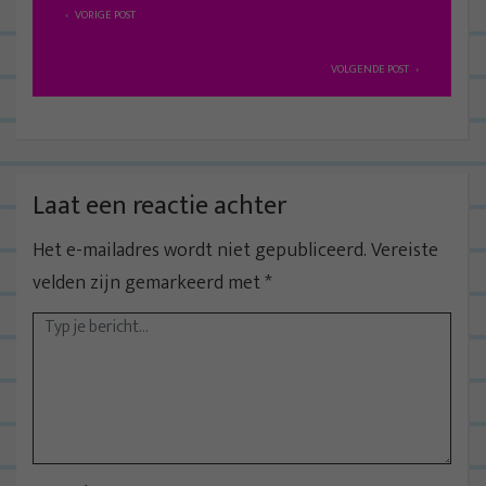
B
VORIGE POST
e
r
VOLGENDE POST
i
c
h
t
Laat een reactie achter
n
Het e-mailadres wordt niet gepubliceerd.
Vereiste
a
velden zijn gemarkeerd met
*
v
i
g
a
t
i