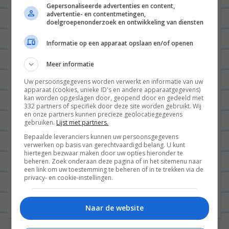
Gepersonaliseerde advertenties en content,
advertentie- en contentmetingen,
doelgroepenonderzoek en ontwikkeling van diensten
INTERIEUR
2
Informatie op een apparaat opslaan en/of openen
Meer informatie
Uw persoonsgegevens worden verwerkt en informatie van uw
apparaat (cookies, unieke ID's en andere apparaatgegevens)
kan worden opgeslagen door, geopend door en gedeeld met
332 partners of specifiek door deze site worden gebruikt. Wij
en onze partners kunnen precieze geolocatiegegevens
gebruiken.
Lijst met partners.
Bepaalde leveranciers kunnen uw persoonsgegevens
verwerken op basis van gerechtvaardigd belang. U kunt
Hallo fijne mensen en welkom bij deze heerlijke
hiertegen bezwaar maken door uw opties hieronder te
beheren. Zoek onderaan deze pagina of in het sitemenu naar
blogpost vol hippe kerstballen waarvan je denkt
een link om uw toestemming te beheren of in te trekken via de
privacy- en cookie-instellingen.
‘Oooooh mijn gód die wil ik hebben’. Ik heb
vandaag een...
Lees verder
Naar de website