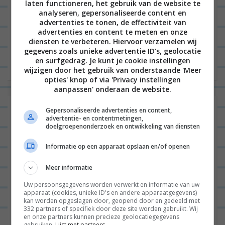
laten functioneren, het gebruik van de website te
Hey you! Deze week ontdekte ik per ongeluk een
analyseren, gepersonaliseerde content en
advertenties te tonen, de effectiviteit van
nieuwe en lekker tortizza recept, namelijk
advertenties en content te meten en onze
tortizza’s met spek en rauwkost. Jan moest ff
diensten te verbeteren. Hiervoor verzamelen wij
gegevens zoals unieke advertentie ID’s, geolocatie
koken, want ik...
Lees verder
en surfgedrag. Je kunt je cookie instellingen
wijzigen door het gebruik van onderstaande 'Meer
opties' knop of via 'Privacy instellingen
aanpassen' onderaan de website.
Tortizza’s caprese met rode pesto
Gepersonaliseerde advertenties en content,
advertentie- en contentmetingen,
doelgroepenonderzoek en ontwikkeling van diensten
Informatie op een apparaat opslaan en/of openen
ALGEMEEN
0
Meer informatie
Uw persoonsgegevens worden verwerkt en informatie van uw
apparaat (cookies, unieke ID's en andere apparaatgegevens)
kan worden opgeslagen door, geopend door en gedeeld met
332 partners of specifiek door deze site worden gebruikt. Wij
en onze partners kunnen precieze geolocatiegegevens
gebruiken.
Lijst met partners.