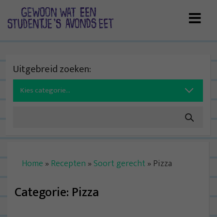
Skip
to
content
Uitgebreid zoeken:
Search
for:
Home
»
Recepten
»
Soort gerecht
»
Pizza
Categorie:
Pizza