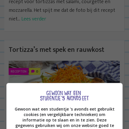
recept voor tortizza’s met salami, courgette en
mozzarella. Het spijt me dat de foto bij dit recept
niet...
Lees verder
Tortizza’s met spek en rauwkost
RECEPTEN
0
Gewoon wat een studentje 's avonds eet gebruikt
cookies (en vergelijkbare technieken) om
informatie op te slaan en in te zien. Deze
gegevens gebruiken wij om onze website goed te