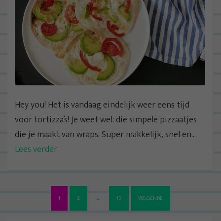
Hey you! Het is vandaag eindelijk weer eens tijd
voor tortizza’s! Je weet wel: die simpele pizzaatjes
die je maakt van wraps. Super makkelijk, snel en...
Lees verder
B
1
2
…
15
VOLGENDE
e