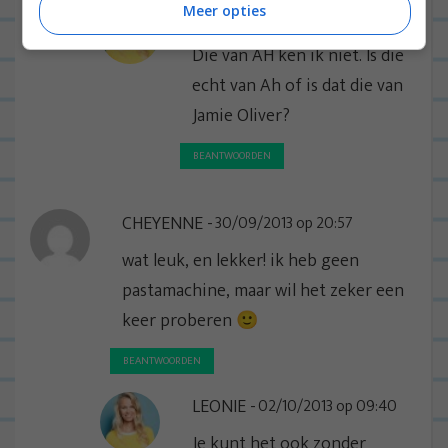
Meer opties
LEONIE
02/10/2013 op 09:40
Die van AH ken ik niet. Is die
echt van Ah of is dat die van
Jamie Oliver?
BEANTWOORDEN
CHEYENNE
30/09/2013 op 20:57
wat leuk, en lekker! ik heb geen
pastamachine, maar wil het zeker een
keer proberen 🙂
BEANTWOORDEN
LEONIE
02/10/2013 op 09:40
Je kunt het ook zonder