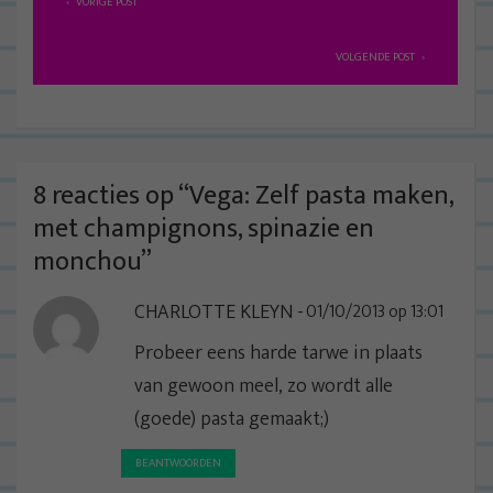
VORIGE POST
e
r
VOLGENDE POST
i
c
h
t
8 reacties op “
Vega: Zelf pasta maken,
n
met champignons, spinazie en
a
monchou
”
v
CHARLOTTE KLEYN
01/10/2013 op 13:01
i
g
Probeer eens harde tarwe in plaats
a
van gewoon meel, zo wordt alle
t
(goede) pasta gemaakt;)
i
BEANTWOORDEN
e