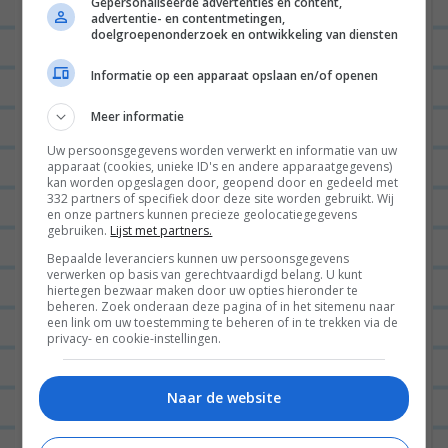
BEANTWOORDEN
Gepersonaliseerde advertenties en content,
advertentie- en contentmetingen,
doelgroepenonderzoek en ontwikkeling van diensten
LEONIE
02/10/2013 op 09:42
Informatie op een apparaat opslaan en/of openen
Oh echt? Ik doe het er vaak
al meteen bij!
Meer informatie
Uw persoonsgegevens worden verwerkt en informatie van uw
BEANTWOORDEN
apparaat (cookies, unieke ID's en andere apparaatgegevens)
kan worden opgeslagen door, geopend door en gedeeld met
332 partners of specifiek door deze site worden gebruikt. Wij
en onze partners kunnen precieze geolocatiegegevens
LOBKE KOMPIER
01/10/2013 op 05:31
gebruiken.
Lijst met partners.
Wij hebben de pastamachine van AH
Bepaalde leveranciers kunnen uw persoonsgegevens
verwerken op basis van gerechtvaardigd belang. U kunt
gekocht 'n jaar geleden, werkt ook
hiertegen bezwaar maken door uw opties hieronder te
beheren. Zoek onderaan deze pagina of in het sitemenu naar
prima!
een link om uw toestemming te beheren of in te trekken via de
privacy- en cookie-instellingen.
Inderdaad leuk om te doen, vooral
samen, haha 🙂
Naar de website
BEANTWOORDEN