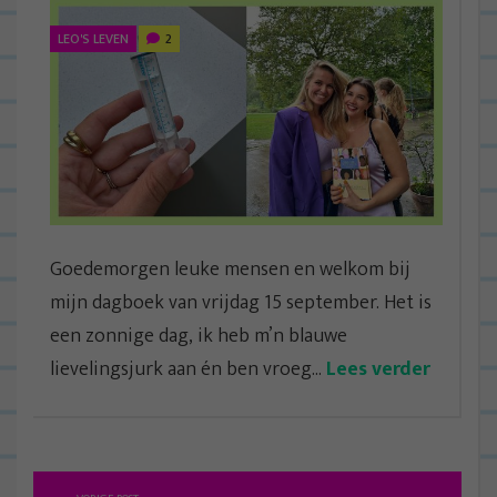
LEO'S LEVEN
2
Goedemorgen leuke mensen en welkom bij
mijn dagboek van vrijdag 15 september. Het is
een zonnige dag, ik heb m’n blauwe
lievelingsjurk aan én ben vroeg...
Lees verder
B