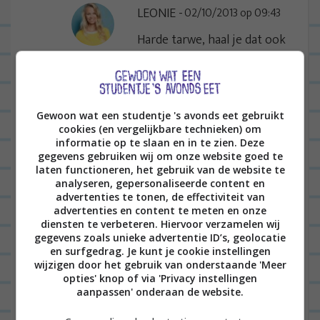
LEONIE
02/10/2013 op 09:43
Harde tarwe, haal je dat ook
bij Ah of moet je dan naar
een speciale winkel?
BEANTWOORDEN
Gewoon wat een studentje 's avonds eet gebruikt
cookies (en vergelijkbare technieken) om
informatie op te slaan en in te zien. Deze
SUZANNE
gegevens gebruiken wij om onze website goed te
01/10/2013 op 07:46
laten functioneren, het gebruik van de website te
Je schrijft dat je bij het kookwater
analyseren, gepersonaliseerde content en
advertenties te tonen, de effectiviteit van
van de pasta olie toevoegt. Dit heeft
advertenties en content te meten en onze
diensten te verbeteren. Hiervoor verzamelen wij
alleen geen nut omdat olie blijft
gegevens zoals unieke advertentie ID’s, geolocatie
drijven op het water. Wat wel nut
en surfgedrag. Je kunt je cookie instellingen
wijzigen door het gebruik van onderstaande 'Meer
heeft: olie toevoegen nadat je het
opties' knop of via 'Privacy instellingen
water heb afgegoten :).
aanpassen' onderaan de website.