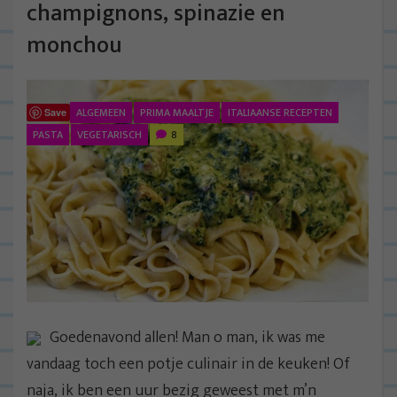
champignons, spinazie en
monchou
ALGEMEEN
PRIMA MAALTJE
ITALIAANSE RECEPTEN
Save
PASTA
VEGETARISCH
8
Goedenavond allen! Man o man, ik was me
vandaag toch een potje culinair in de keuken! Of
naja, ik ben een uur bezig geweest met m’n