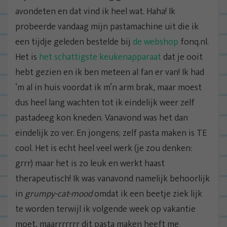
avondeten en dat vind ik heel wat. Haha! Ik
probeerde vandaag mijn pastamachine uit die ik
een tijdje geleden bestelde bij
de webshop
fonq.nl.
Het is
het schattigste keukenapparaat
dat je ooit
hebt gezien en ik ben meteen al fan er van! Ik had
‘m al in huis voordat ik m’n arm brak, maar moest
dus heel lang wachten tot ik eindelijk weer zelf
pastadeeg kon kneden. Vanavond was het dan
eindelijk zo ver. En jongens; zelf pasta maken is TE
cool. Het is echt heel veel werk (je zou denken:
grrr) maar het is zo leuk en werkt haast
therapeutisch! Ik was vanavond namelijk behoorlijk
in
grumpy-cat-mood
omdat ik een beetje ziek lijk
te worden terwijl ik volgende week op vakantie
moet, maarrrrrrr dit pasta maken heeft me