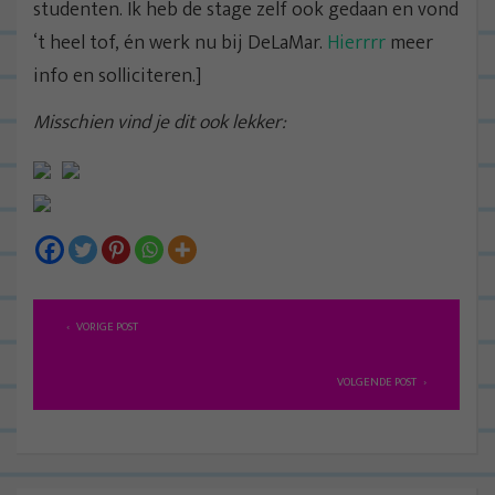
studenten. Ik heb de stage zelf ook gedaan en vond
‘t heel tof, én werk nu bij DeLaMar.
Hierrrr
meer
info en solliciteren.]
Misschien vind je dit ook lekker:
B
VORIGE POST
e
r
VOLGENDE POST
i
c
h