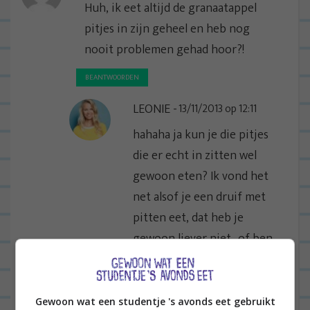
Huh, ik eet altijd de granaatappel
pitjes in zijn geheel en heb nog
nooit problemen gehad hoor?!
BEANTWOORDEN
LEONIE
13/11/2013 op 12:11
hahaha ja kun je die pitjes
die er echt in zitten wel
gewoon eten? Ik vond het
net alsof je een druif met
pitten eet, dat heb je
gewoon liever niet.. of ben
ik echt idioot?:P
BEANTWOORDEN
Gewoon wat een studentje 's avonds eet gebruikt