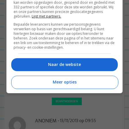
Hoezo zou je de pitjes van de
kan worden opgeslagen door, geopend door en gedeeld met
332 partners of specifiek door deze site worden gebruikt. Wij
granaatappel niet kunnen eten? Ik
en onze partners kunnen precieze geolocatiegegevens
gebruiken.
Lijst met partners.
doe dit altijd en heb nog nooit
Bepaalde leveranciers kunnen uw persoonsgegevens
ergens last van gehad 🙂
verwerken op basis van gerechtvaardigd belang. U kunt
hiertegen bezwaar maken door uw opties hieronder te
beheren. Zoek onderaan deze pagina of in het sitemenu naar
BEANTWOORDEN
een link om uw toestemming te beheren of in te trekken via de
privacy- en cookie-instellingen.
LEONIE
13/11/2013 op 12:12
haha ja ik vond 't gewoon
Naar de website
een beetje onthandig ofzo?
Je kunt er niet echt op
Meer opties
kauwen… Of wel?
BEANTWOORDEN
ANONIEM
13/11/2013 op 09:55