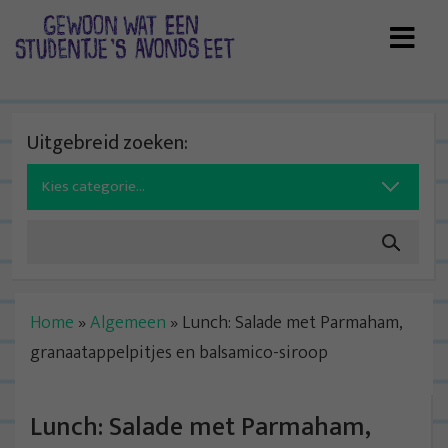
Skip
to
content
Uitgebreid zoeken:
Search
for:
Home
»
Algemeen
»
Lunch: Salade met Parmaham,
granaatappelpitjes en balsamico-siroop
Lunch: Salade met Parmaham,