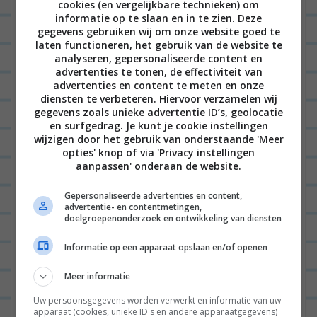
cookies (en vergelijkbare technieken) om
informatie op te slaan en in te zien. Deze
ANONIEM
19/11/2013 op 16:35
gegevens gebruiken wij om onze website goed te
laten functioneren, het gebruik van de website te
Haha nee ik kan het me
analyseren, gepersonaliseerde content en
voorstellen maar ik vind het
advertenties te tonen, de effectiviteit van
advertenties en content te meten en onze
juist lekker! Een beetje
diensten te verbeteren. Hiervoor verzamelen wij
bitter zoet. En ze zijn wel
gegevens zoals unieke advertentie ID’s, geolocatie
en surfgedrag. Je kunt je cookie instellingen
een stuk minder hard dan
wijzigen door het gebruik van onderstaande 'Meer
opties' knop of via 'Privacy instellingen
die van druiven. Het kan in
aanpassen' onderaan de website.
ieder geval gewoon 🙂
Geen granaatappel bomen
Gepersonaliseerde advertenties en content,
advertentie- en contentmetingen,
in je buik 😉
doelgroepenonderzoek en ontwikkeling van diensten
Informatie op een apparaat opslaan en/of openen
BEANTWOORDEN
Meer informatie
ANONIEM
13/11/2013 op 11:42
Uw persoonsgegevens worden verwerkt en informatie van uw
apparaat (cookies, unieke ID's en andere apparaatgegevens)