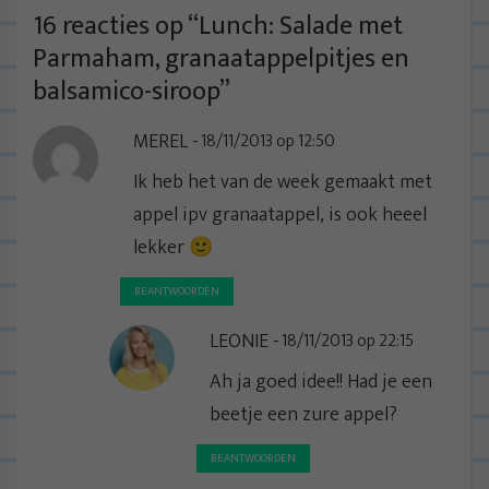
t
16 reacties op “
Lunch: Salade met
n
Parmaham, granaatappelpitjes en
a
balsamico-siroop
”
v
MEREL
18/11/2013 op 12:50
i
g
Ik heb het van de week gemaakt met
a
appel ipv granaatappel, is ook heeel
t
lekker 🙂
i
BEANTWOORDEN
e
LEONIE
18/11/2013 op 22:15
Ah ja goed idee!! Had je een
beetje een zure appel?
BEANTWOORDEN