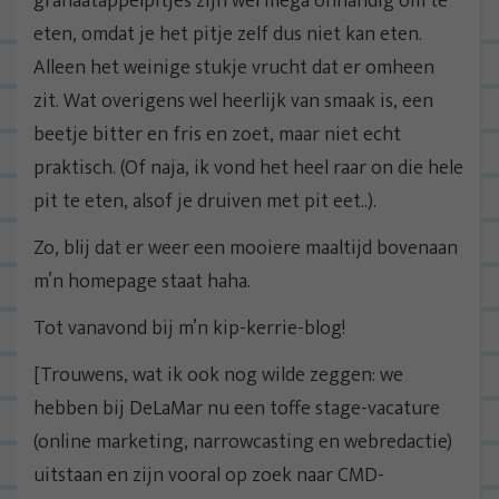
granaatappelpitjes zijn wel mega onhandig om te
eten, omdat je het pitje zelf dus niet kan eten.
Alleen het weinige stukje vrucht dat er omheen
zit. Wat overigens wel heerlijk van smaak is, een
beetje bitter en fris en zoet, maar niet echt
praktisch. (Of naja, ik vond het heel raar on die hele
pit te eten, alsof je druiven met pit eet..).
Zo, blij dat er weer een mooiere maaltijd bovenaan
m’n homepage staat haha.
Tot vanavond bij m’n kip-kerrie-blog!
[Trouwens, wat ik ook nog wilde zeggen: we
hebben bij DeLaMar nu een toffe stage-vacature
(online marketing, narrowcasting en webredactie)
uitstaan en zijn vooral op zoek naar CMD-