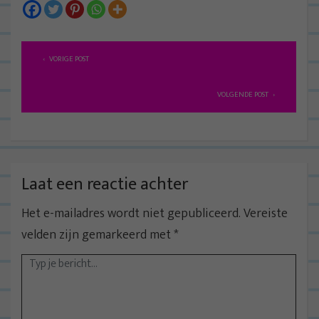
B
VORIGE POST
e
r
VOLGENDE POST
i
c
h
t
Laat een reactie achter
n
Het e-mailadres wordt niet gepubliceerd.
Vereiste
a
velden zijn gemarkeerd met
*
v
i
g
a