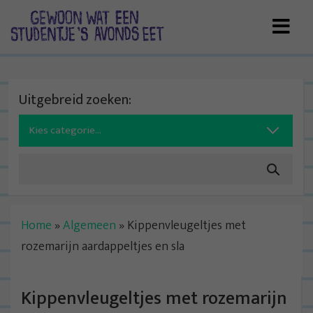
Skip
to
content
Uitgebreid zoeken:
Search
for:
Home
»
Algemeen
»
Kippenvleugeltjes met
rozemarijn aardappeltjes en sla
Kippenvleugeltjes met rozemarijn