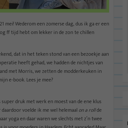
21 mei! Wederom een zomerse dag, dus ik ga er een
 ff tijd hebt om lekker in de zon te chillen
ekend, dat in het teken stond van een bezoekje aan
peratie heeft gehad, we hadden de nichtjes van
strand met Morris, we zetten de modderkeuken in
mijn e-book. Lees je mee?
as super druk met werk en moest van de ene klus
 daardoor voelde ik me wel helemaal
on a roll
de
 naar yoga en daar waren we slechts met z’n twee
les is voor moeders in Haarlem. Echt aanrader! Maar