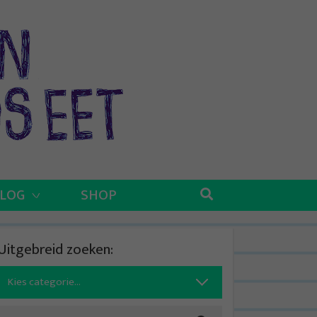
BLOG
SHOP
Uitgebreid zoeken:
Search
for: