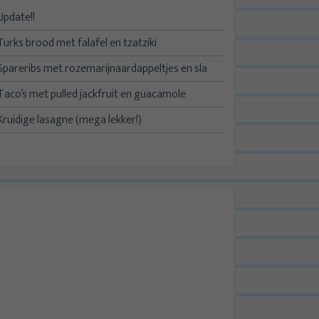
Update!!
Turks brood met falafel en tzatziki
Spareribs met rozemarijnaardappeltjes en sla
Taco’s met pulled jackfruit en guacamole
Kruidige lasagne (mega lekker!)