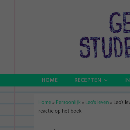
Skip
to
content
HOME
RECEPTEN
I
Home
»
Persoonlijk
»
Leo's leven
»
Leo’s l
reactie op het boek