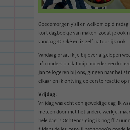
Goedemorgen y’all en welkom op dinsdag 
kort dagboekje van maken, zodat je ook nog
vandaag :D. Oké en ik zelf natuurlijk ook.
Vandaag praat ik je bij over afgelopen we
m’n ouders omdat mijn moeder een knie-o
Jan te logeren bij ons, gingen naar het 
elkaar en ik ontving de eerste reactie op 
Vrijdag:
Vrijdag was echt een geweldige dag. Ik w
meteen door met het andere werkje, maar
hele dag. ‘s Ochtends ging ik nog ff 2 uur
tijdens de les, terwijl het zoooo’n goede 