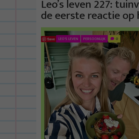
Leo’s leven 227: tuin
de eerste reactie op
LEO'S LEVEN
PERSOONLIJK
0
Save