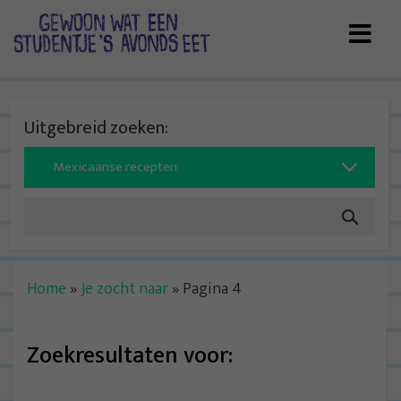
Skip
to
content
Uitgebreid zoeken:
Search
for:
Home
»
Je zocht naar
»
Pagina 4
Zoekresultaten voor: