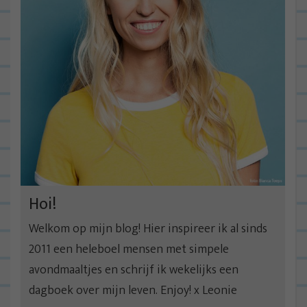
t
n
a
v
i
g
a
t
i
e
Hoi!
Welkom op mijn blog! Hier inspireer ik al sinds
2011 een heleboel mensen met simpele
avondmaaltjes en schrijf ik wekelijks een
dagboek over mijn leven. Enjoy! x Leonie