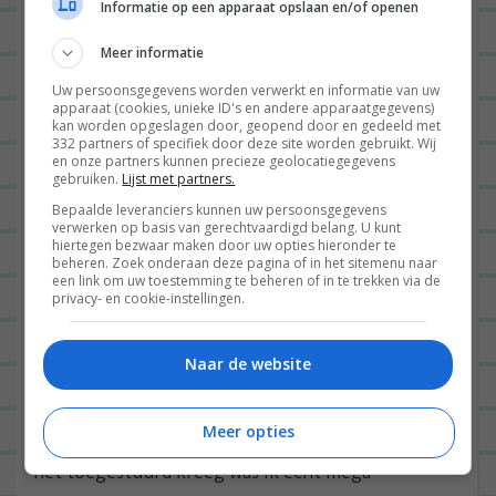
Informatie op een apparaat opslaan en/of openen
Wraps met pulled oats, spinazie en
Meer informatie
sweet chili mayo
Uw persoonsgegevens worden verwerkt en informatie van uw
apparaat (cookies, unieke ID's en andere apparaatgegevens)
kan worden opgeslagen door, geopend door en gedeeld met
332 partners of specifiek door deze site worden gebruikt. Wij
ALGEMEEN
0
en onze partners kunnen precieze geolocatiegegevens
gebruiken.
Lijst met partners.
Bepaalde leveranciers kunnen uw persoonsgegevens
verwerken op basis van gerechtvaardigd belang. U kunt
hiertegen bezwaar maken door uw opties hieronder te
beheren. Zoek onderaan deze pagina of in het sitemenu naar
een link om uw toestemming te beheren of in te trekken via de
privacy- en cookie-instellingen.
Naar de website
Goedemorgen goed volk! Ik heb een nieuw product
Meer opties
ontdekt en het is echt te gek. Toegegeven: toen ik
het toegestuurd kreeg was ik echt mega