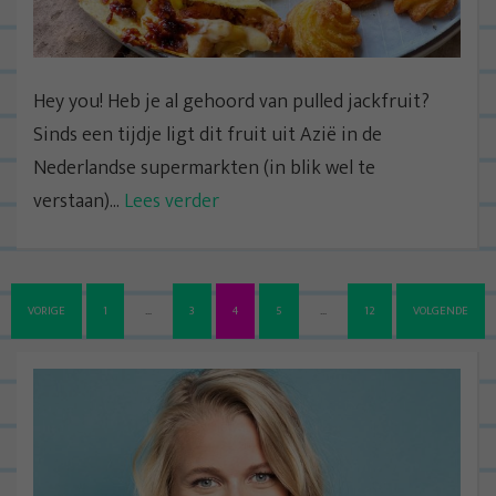
Hey you! Heb je al gehoord van pulled jackfruit?
Sinds een tijdje ligt dit fruit uit Azië in de
Nederlandse supermarkten (in blik wel te
verstaan)...
Lees verder
B
VORIGE
1
…
3
4
5
…
12
VOLGENDE
e
r
i
c
h