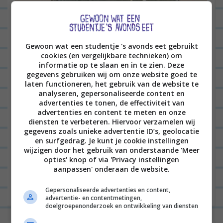
ALGEMEEN
0
Gewoon wat een studentje 's avonds eet gebruikt
cookies (en vergelijkbare technieken) om
informatie op te slaan en in te zien. Deze
gegevens gebruiken wij om onze website goed te
laten functioneren, het gebruik van de website te
analyseren, gepersonaliseerde content en
advertenties te tonen, de effectiviteit van
advertenties en content te meten en onze
diensten te verbeteren. Hiervoor verzamelen wij
Hoi hoi! Vandaag is het tijd voor een klassiek
gegevens zoals unieke advertentie ID’s, geolocatie
Gewoonwateenstudentjesavondseet-recept,
en surfgedrag. Je kunt je cookie instellingen
wijzigen door het gebruik van onderstaande 'Meer
namelijk… wraps! Ik maakte wraps klaar met
opties' knop of via 'Privacy instellingen
allemaal random ingrediënten die ik nog in huis
aanpassen' onderaan de website.
had...
Lees verder
Gepersonaliseerde advertenties en content,
advertentie- en contentmetingen,
doelgroepenonderzoek en ontwikkeling van diensten