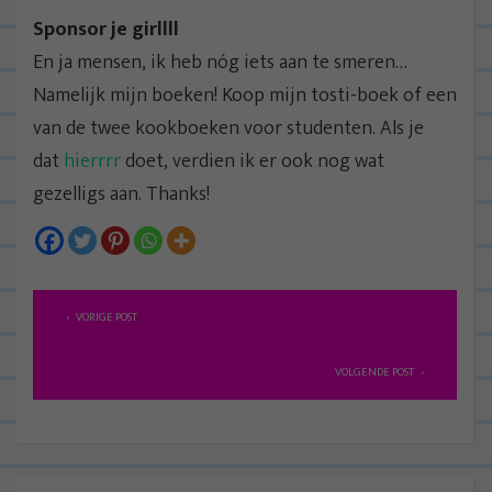
Sponsor je girllll
En ja mensen, ik heb nóg iets aan te smeren…
Namelijk mijn boeken! Koop mijn tosti-boek of een
van de twee kookboeken voor studenten. Als je
dat
hierrrr
doet, verdien ik er ook nog wat
gezelligs aan. Thanks!
B
VORIGE POST
e
r
VOLGENDE POST
i
c
h