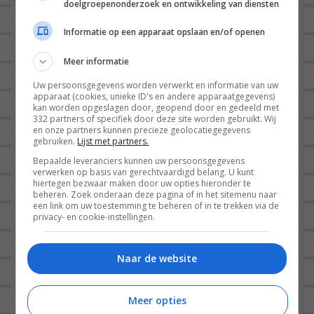
doelgroepenonderzoek en ontwikkeling van diensten
hahahaha. Maar geitenkaas
is wel een leuke suggestie
Informatie op een apparaat opslaan en/of openen
om eens wat mee te
Meer informatie
proberen 😀
Uw persoonsgegevens worden verwerkt en informatie van uw
apparaat (cookies, unieke ID's en andere apparaatgegevens)
BEANTWOORDEN
kan worden opgeslagen door, geopend door en gedeeld met
332 partners of specifiek door deze site worden gebruikt. Wij
en onze partners kunnen precieze geolocatiegegevens
gebruiken.
Lijst met partners.
Laat een reactie achter
Bepaalde leveranciers kunnen uw persoonsgegevens
verwerken op basis van gerechtvaardigd belang. U kunt
Het e-mailadres wordt niet gepubliceerd.
Vereiste
hiertegen bezwaar maken door uw opties hieronder te
beheren. Zoek onderaan deze pagina of in het sitemenu naar
velden zijn gemarkeerd met
*
een link om uw toestemming te beheren of in te trekken via de
privacy- en cookie-instellingen.
Naar de website
Meer opties