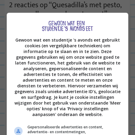
t
2 reacties op “
Quesadilla’s met pesto,
n
mozzarella, avocado en tomaat
”
a
CHRISTINE
30/01/2020 op 15:11
v
i
Hmmm… misschien de mozzarella,
Gewoon wat een studentje 's avonds eet gebruikt
g
cookies (en vergelijkbare technieken) om
creme fraiche en geraspte kaas in 1x
informatie op te slaan en in te zien. Deze
a
vervangen door geitenkaas? En dan
gegevens gebruiken wij om onze website goed te
laten functioneren, het gebruik van de website te
t
idd de pesto eruit laten, maar wat
analyseren, gepersonaliseerde content en
i
meer tomaat en knoflook(poeder)
advertenties te tonen, de effectiviteit van
advertenties en content te meten en onze
e
toevoegen? Denk dat je dan al wat
diensten te verbeteren. Hiervoor verzamelen wij
gegevens zoals unieke advertentie ID’s, geolocatie
meer pit creëert 😀
en surfgedrag. Je kunt je cookie instellingen
wijzigen door het gebruik van onderstaande 'Meer
BEANTWOORDEN
opties' knop of via 'Privacy instellingen
aanpassen' onderaan de website.
LEONIE
05/02/2020 op 12:48
Gepersonaliseerde advertenties en content,
Lijkt me nog steeds goor,
advertentie- en contentmetingen,