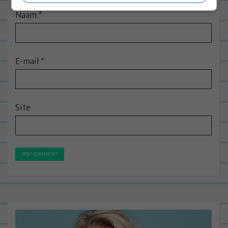
Naam
*
E-mail
*
Site