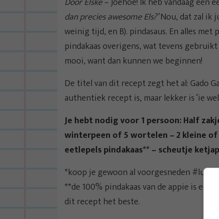
Door Elske
– Joehoe! Ik heb vandaag een 
dan precies awesome Els?’
Nou, dat zal ik j
weinig tijd, en B). pindasaus. En alles met
pindakaas overigens, wat tevens gebruikt w
mooi, want dan kunnen we beginnen!
De titel van dit recept zegt het al: Gado G
authentiek recept is, maar lekker is ‘ie we
Je hebt nodig voor 1 persoon: Half zak
winterpeen of 5 wortelen – 2 kleine of
eetlepels pindakaas** – scheutje ketja
*koop je gewoon al voorgesneden #luilak
**de 100% pindakaas van de appie is echt 
dit recept het beste.