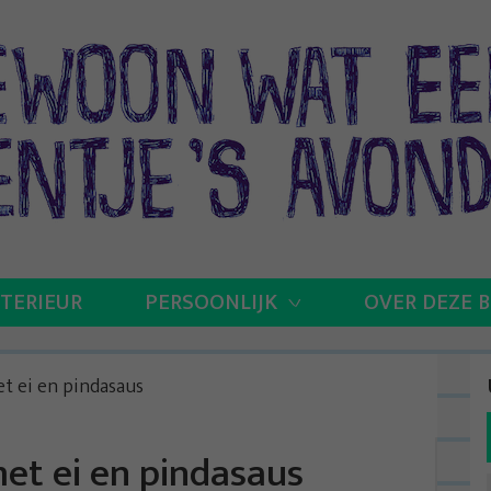
NTERIEUR
PERSOONLIJK
OVER DEZE 
t ei en pindasaus
et ei en pindasaus