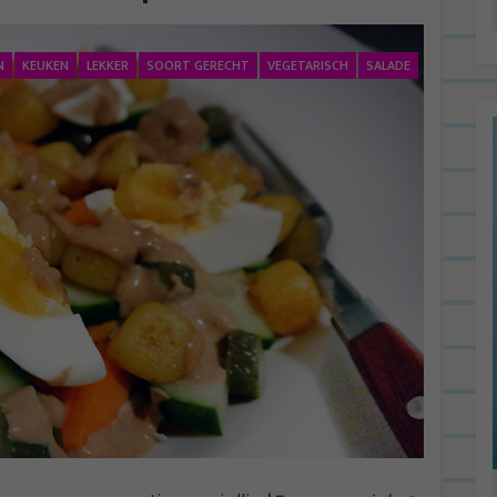
N
KEUKEN
LEKKER
SOORT GERECHT
VEGETARISCH
SALADE