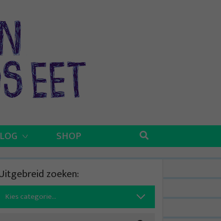
BLOG
SHOP
Uitgebreid zoeken:
Search
for: