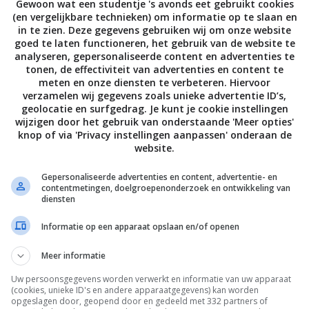
Gewoon wat een studentje 's avonds eet gebruikt cookies
pan. Ondertussen zet je een andere pan op het vuur
(en vergelijkbare technieken) om informatie op te slaan en
er 8 minuten, maar 10 is ook niet erg, het ei moet
in te zien. Deze gegevens gebruiken wij om onze website
goed te laten functioneren, het gebruik van de website te
ne blokjes en doe dit ook met de wortel. Overigens
analyseren, gepersonaliseerde content en advertenties te
n, dus in kleine reepjes. Ik denk dat dat nog
tonen, de effectiviteit van advertenties en content te
meten en onze diensten te verbeteren. Hiervoor
 hier geen zin in. Wauw, ik had echt een luie
verzamelen wij gegevens zoals unieke advertentie ID’s,
en kom of diep bord. Daarop leg je de wortel en
geolocatie en surfgedrag. Je kunt je cookie instellingen
wijzigen door het gebruik van onderstaande 'Meer opties'
en op je krieltjes in de pan.
knop of via 'Privacy instellingen aanpassen' onderaan de
website.
rm/heet water uit de kraan. Doe de pindakaas in
Gepersonaliseerde advertenties en content, advertentie- en
er bij en roer dit met een vork goed door. Daarna
contentmetingen, doelgroepenonderzoek en ontwikkeling van
diensten
 je nogmaals goed door. Whoehoe! Je hebt nu je
g te dik? Voeg dan wat extra water toe. Te dun?
Informatie op een apparaat opslaan en/of openen
 toevoegen;
it’s up to you!
Meer informatie
 uit je pannetje, laat hem schrikken, pel het ei en
Uw persoonsgegevens worden verwerkt en informatie van uw apparaat
(cookies, unieke ID's en andere apparaatgegevens) kan worden
tjes op de salade en vervolgens het ei. Giet hier de
opgeslagen door, geopend door en gedeeld met 332 partners of