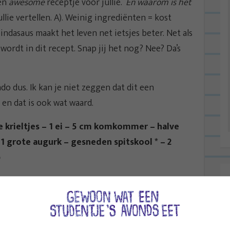
een
awesome
receptje voor jullie. ‘
En waarom is het
ullie vertellen. A). Weinig ingrediënten = kost
 pindasaus maakt het leven net ietsjes beter. Net als
ordt in dit recept. Snap jij het nog? Nee? Da’s
ado dus. Ik kan je niet zeggen dat dit een
l en dat is ook wat waard.
je krieltjes – 1 ei – 5 cm komkommer – halve
 1 grote augurk – gesneden spitskool * – 2
p
geweldig en de ‘met stukjes noot’-versie werkt in