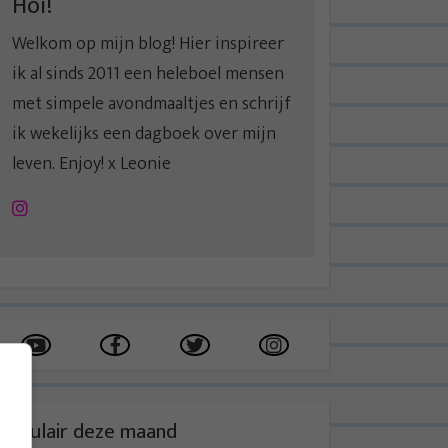
Hoi!
Welkom op mijn blog! Hier inspireer
ik al sinds 2011 een heleboel mensen
met simpele avondmaaltjes en schrijf
ik wekelijks een dagboek over mijn
leven. Enjoy! x Leonie
Instagram
Populair deze maand