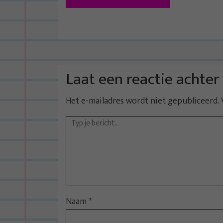
e
r
i
c
h
t
Laat een reactie achter
n
Het e-mailadres wordt niet gepubliceerd.
a
v
i
g
a
t
i
Naam
*
e