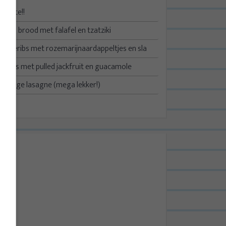
Update!!
Turks brood met falafel en tzatziki
Spareribs met rozemarijnaardappeltjes en sla
Taco’s met pulled jackfruit en guacamole
Kruidige lasagne (mega lekker!)