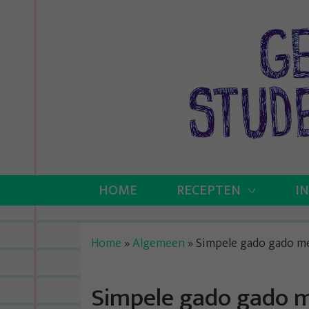
Skip
to
content
HOME
RECEPTEN
I
Home
»
Algemeen
»
Simpele gado gado me
Simpele gado gado m