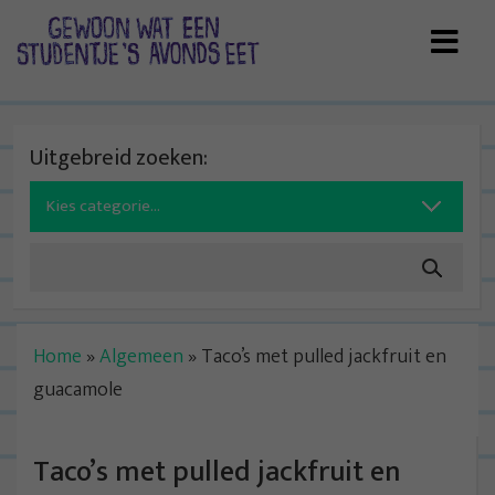
Skip
to
content
Uitgebreid zoeken:
Search
for:
Home
»
Algemeen
»
Taco’s met pulled jackfruit en
guacamole
Taco’s met pulled jackfruit en