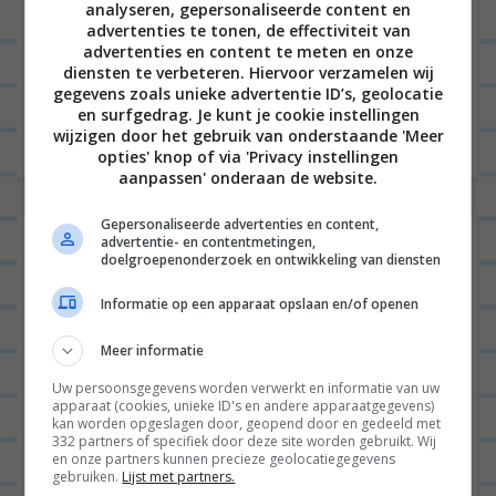
analyseren, gepersonaliseerde content en
B
advertenties te tonen, de effectiviteit van
advertenties en content te meten en onze
VORIGE POST
e
diensten te verbeteren. Hiervoor verzamelen wij
gegevens zoals unieke advertentie ID’s, geolocatie
r
VOLGENDE POST
en surfgedrag. Je kunt je cookie instellingen
i
wijzigen door het gebruik van onderstaande 'Meer
opties' knop of via 'Privacy instellingen
c
aanpassen' onderaan de website.
h
Gepersonaliseerde advertenties en content,
t
Laat een reactie achter
advertentie- en contentmetingen,
doelgroepenonderzoek en ontwikkeling van diensten
n
Het e-mailadres wordt niet gepubliceerd.
Vereiste
a
Informatie op een apparaat opslaan en/of openen
velden zijn gemarkeerd met
*
v
Meer informatie
i
Uw persoonsgegevens worden verwerkt en informatie van uw
g
apparaat (cookies, unieke ID's en andere apparaatgegevens)
kan worden opgeslagen door, geopend door en gedeeld met
a
332 partners of specifiek door deze site worden gebruikt. Wij
en onze partners kunnen precieze geolocatiegegevens
t
gebruiken.
Lijst met partners.