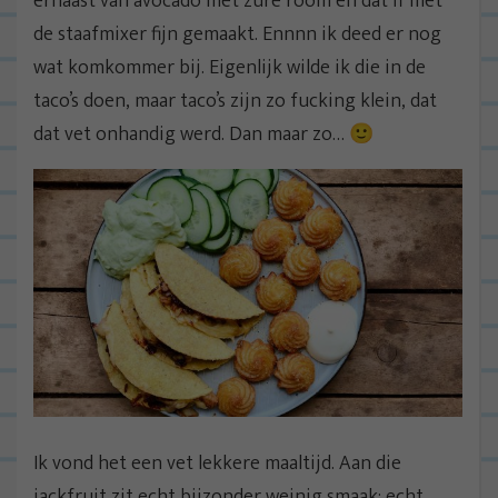
ernaast van avocado met zure room en dat ff met
de staafmixer fijn gemaakt. Ennnn ik deed er nog
wat komkommer bij. Eigenlijk wilde ik die in de
taco’s doen, maar taco’s zijn zo fucking klein, dat
dat vet onhandig werd. Dan maar zo… 🙂
Ik vond het een vet lekkere maaltijd. Aan die
jackfruit zit echt bijzonder weinig smaak; echt