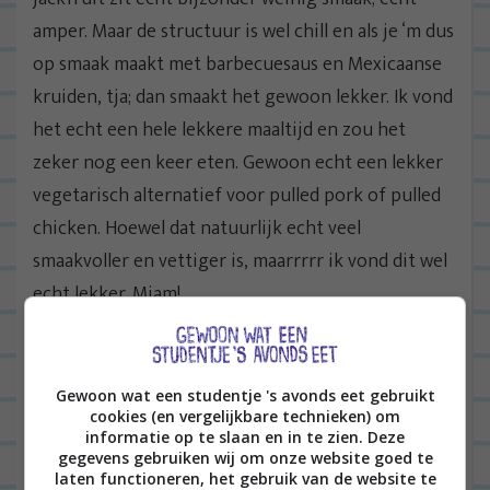
amper. Maar de structuur is wel chill en als je ‘m dus
op smaak maakt met barbecuesaus en Mexicaanse
kruiden, tja; dan smaakt het gewoon lekker. Ik vond
het echt een hele lekkere maaltijd en zou het
zeker nog een keer eten. Gewoon echt een lekker
vegetarisch alternatief voor pulled pork of pulled
chicken. Hoewel dat natuurlijk echt veel
smaakvoller en vettiger is, maarrrrr ik vond dit wel
echt lekker. Mjam!
Volg mijn leven via
INSTAGRAM
en blijf op de
hoogte van nieuwe recepten via
FACEBOOK
.
Gewoon wat een studentje 's avonds eet gebruikt
Trouwens
… Wist je dat ik drie
boeken
schreef?
cookies (en vergelijkbare technieken) om
informatie op te slaan en in te zien. Deze
gegevens gebruiken wij om onze website goed te
laten functioneren, het gebruik van de website te