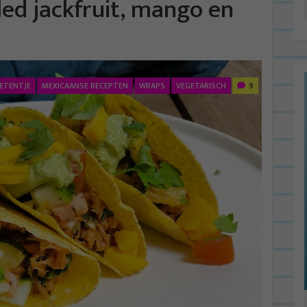
led jackfruit, mango en
ETENTJE
MEXICAANSE RECEPTEN
WRAPS
VEGETARISCH
9