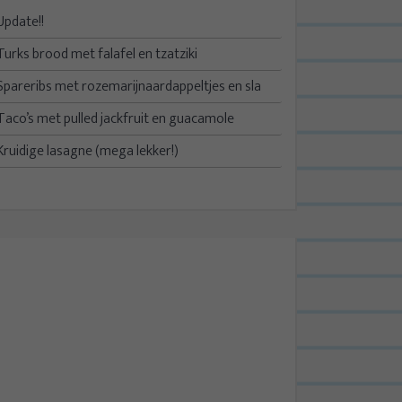
Update!!
Turks brood met falafel en tzatziki
Spareribs met rozemarijnaardappeltjes en sla
Taco’s met pulled jackfruit en guacamole
Kruidige lasagne (mega lekker!)