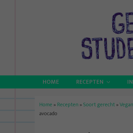
Skip
to
content
HOME
RECEPTEN
I
Home
»
Recepten
»
Soort gerecht
»
Vega
avocado