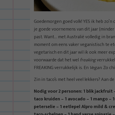
Goedemorgen goed volk! YES ik heb zo’n ch
je goede voornemens van dit jaar (minder v
past. Want… met Australië volledig in bran
moment om eens vaker veganistisch te eten
vegetarisch en dit jaar wil ik ook meer e
voorwaarde dat het wel
freaking
verrukkeli
FREAKING verrukkelijk is. En
Vegan
. Zo chil
Zin in taco’s met heel veel lekkers? Aan de 
Nodig voor 2 personen: 1 blik jackfruit
taco kruiden – 1 avocado – 1 mango –
peterselie – 1 eetlepel Alpro mild & c
taco-schelpen – 1 hand verse spinazie – 