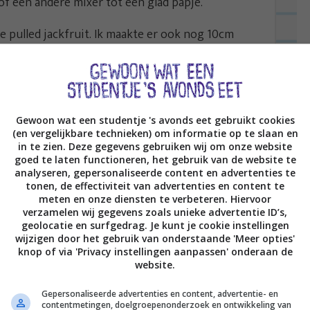
of een andere mixer tot een glad papje.
e pulled jackfruit. Ik maakte er ook nog 10cm
den), maar dit voegde voor de smaak weinig toe,
epel pulled jackfruit, dan wat van het
Gewoon wat een studentje 's avonds eet gebruikt cookies
an wat stukjes mango, dan een kwak guacamole
(en vergelijkbare technieken) om informatie op te slaan en
een beetje chiliflakes. Klaar! Dien 4 taco’s per
in te zien. Deze gegevens gebruiken wij om onze website
goed te laten functioneren, het gebruik van de website te
analyseren, gepersonaliseerde content en advertenties te
tonen, de effectiviteit van advertenties en content te
meten en onze diensten te verbeteren. Hiervoor
verzamelen wij gegevens zoals unieke advertentie ID’s,
geolocatie en surfgedrag. Je kunt je cookie instellingen
wijzigen door het gebruik van onderstaande 'Meer opties'
t is het niet heel spectaculair en zelfs een beetje
knop of via 'Privacy instellingen aanpassen' onderaan de
website.
grediënten was het wel echt een feestje. MEGA
sschien wat kazigs zou missen, maar dat was
Gepersonaliseerde advertenties en content, advertentie- en
contentmetingen, doelgroepenonderzoek en ontwikkeling van