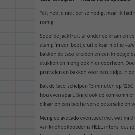
*dit heb je niet per se nodig, maar ik had
romig
Spoel de jackfruit af onder de kraan en ver
stamp ‘m een beetje uit elkaar met je –
shi
bakken de taco kruiden en een kneepje ba
stukken en meng ook hier doorheen. Doe er
pruttelen en bakken voor een tijdje. In de
Bak de taco-schelpen 15 minuten op 125C a
hou even apart. Snijd ook de komkommer 
elkaar en een beetje verse peterselie én 
Meng de avocado eventueel met wat mild 
van knoflookpoeder is HEEL intens, dus je