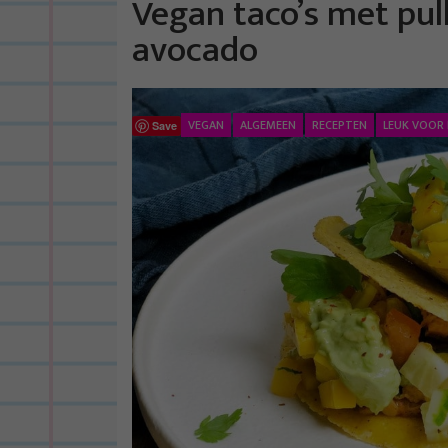
Vegan taco’s met pul
avocado
VEGAN
ALGEMEEN
RECEPTEN
LEUK VOOR 
Save