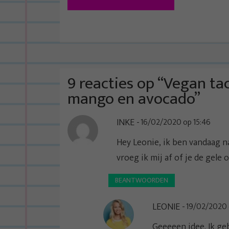
e
r
i
c
h
t
9 reacties op “
Vegan tac
n
mango en avocado
”
a
INKE
16/02/2020 op 15:46
v
i
Hey Leonie, ik ben vandaag n
g
vroeg ik mij af of je de gele
a
BEANTWOORDEN
t
i
LEONIE
19/02/2020 
e
Geeeeen idee. Ik geb