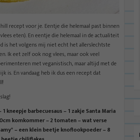
ill recept voor je. Eentje die helemaal past binnen
lees eten). En eentje die helemaal in de actualiteit
d is het volgens mij niet echt het allerslechtste
. Ik eet zelf ook nog vlees, maar ook veel
xperimenteren met veganistisch, maar altijd met de
jk is. En vandaag heb ik dus een recept dat
l!
slag!
 – 1 kneepje barbecuesaus – 1 zakje Santa Maria
 10cm komkommer – 2 tomaten – wat verse
reamy* – een klein beetje knoflookpoeder – 8
beetje chiliflakes