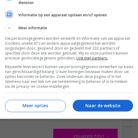
echt helemaal compleet zo en echt heel erg lekker.
diensten
 pulled jackfruit combineerde fantastisch met de
Informatie op een apparaat opslaan en/of openen
r en het heftige van de guacamole die lekker
. Wij gaan het vaker eten. Ik hoop jij ook! 😀
Meer informatie
Uw persoonsgegevens worden verwerkt en informatie van uw apparaat
 Volg je me daar ook? Dan laat ik wat meer zien van
(cookies, unieke ID's en andere apparaatgegevens) kan worden
opgeslagen door, geopend door en gedeeld met 332 partners of
specifiek door deze site worden gebruikt. Wij en onze partners kunnen
precieze geolocatiegegevens gebruiken.
Lijst met partners.
angen? Volg mijn blog op
Facebook
!
Bepaalde leveranciers kunnen uw persoonsgegevens verwerken op basis
van gerechtvaardigd belang. U kunt hiertegen bezwaar maken door uw
opties hieronder te beheren. Zoek onderaan deze pagina of in het
ren… Namelijk mijn boeken! Koop mijn tosti-boek
sitemenu naar een link om uw toestemming te beheren of in te trekken
via de privacy- en cookie-instellingen.
nten. Als je dat
hierrrr
doet, verdien ik er ook
Meer opties
Naar de website
VOLGENDE POST