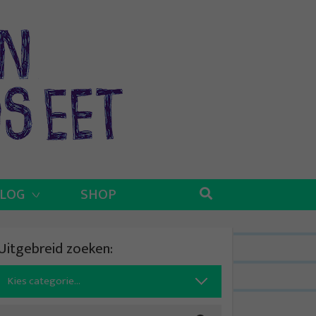
BLOG
SHOP
Uitgebreid zoeken:
Search
for: