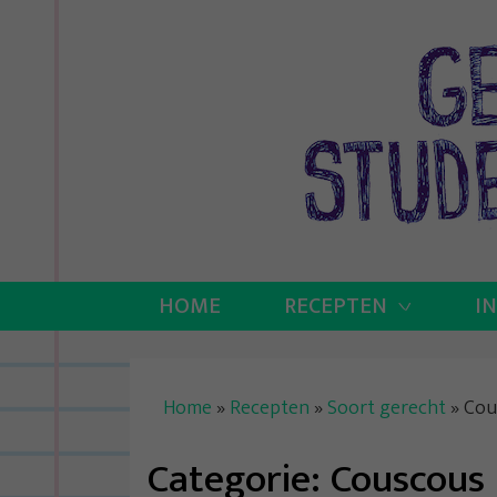
Skip
to
content
HOME
RECEPTEN
I
Home
»
Recepten
»
Soort gerecht
»
Cou
Categorie:
Couscous