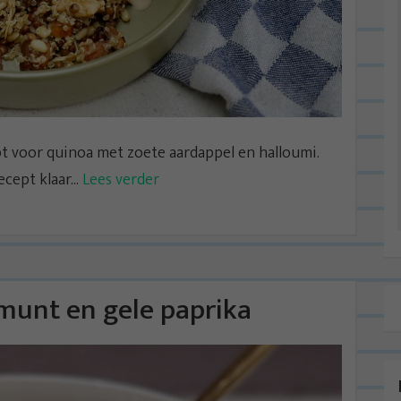
pt voor quinoa met zoete aardappel en halloumi.
ept klaar...
Lees verder
munt en gele paprika