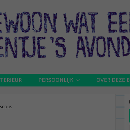
NTERIEUR
PERSOONLIJK
OVER DEZE 
scous