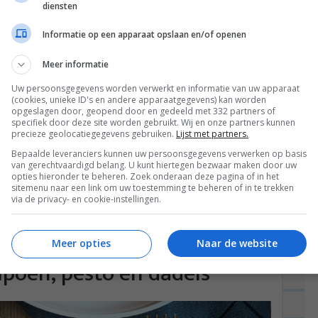
diensten
Informatie op een apparaat opslaan en/of openen
Meer informatie
Uw persoonsgegevens worden verwerkt en informatie van uw apparaat
(cookies, unieke ID's en andere apparaatgegevens) kan worden
opgeslagen door, geopend door en gedeeld met 332 partners of
specifiek door deze site worden gebruikt. Wij en onze partners kunnen
precieze geolocatiegegevens gebruiken.
Lijst met partners.
eindelijk weer eens een recept en dit keer voor
Bepaalde leveranciers kunnen uw persoonsgegevens verwerken op basis
van gerechtvaardigd belang. U kunt hiertegen bezwaar maken door uw
l veel zin heb om...
Lees verder
opties hieronder te beheren. Zoek onderaan deze pagina of in het
sitemenu naar een link om uw toestemming te beheren of in te trekken
via de privacy- en cookie-instellingen.
Meer opties
Naar de website
poen, pesto en dadels