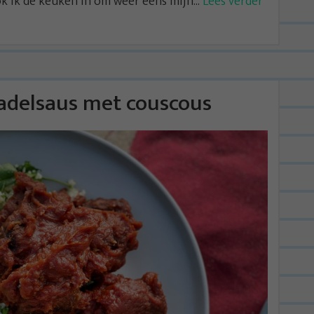
 ik de keuken in om weer eens mijn...
Lees verder
dadelsaus met couscous