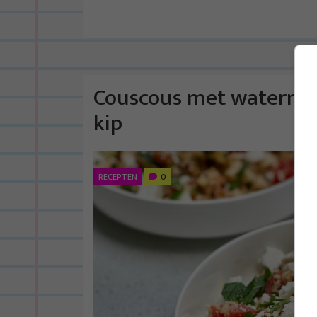
Couscous met watermel
kip
RECEPTEN
0