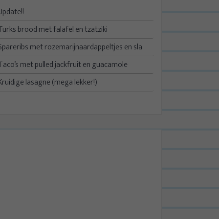
Update!!
Turks brood met falafel en tzatziki
Spareribs met rozemarijnaardappeltjes en sla
Taco’s met pulled jackfruit en guacamole
Kruidige lasagne (mega lekker!)