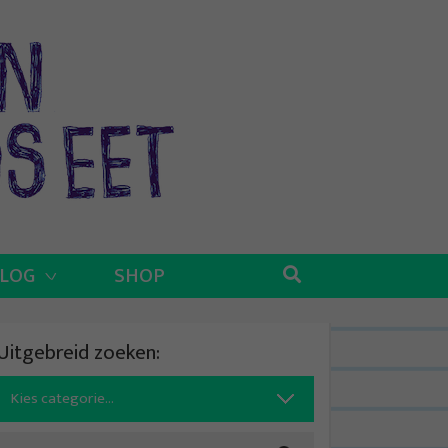
BLOG
SHOP
Uitgebreid zoeken:
Search
for: