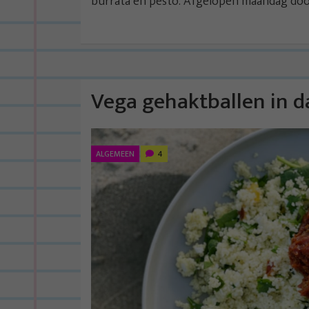
burrata en pesto. Afgelopen maandag dook
Vega gehaktballen in 
ALGEMEEN
4