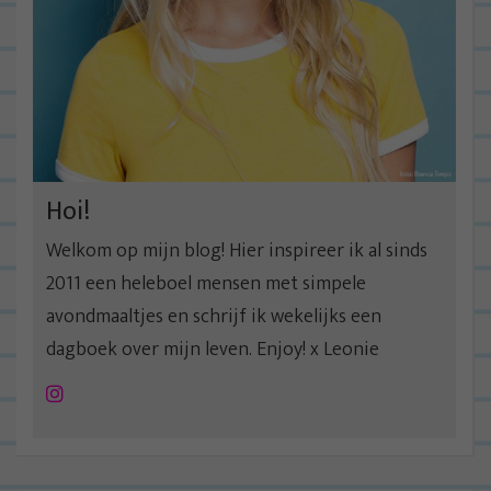
i
g
a
t
i
e
Hoi!
Welkom op mijn blog! Hier inspireer ik al sinds
2011 een heleboel mensen met simpele
avondmaaltjes en schrijf ik wekelijks een
dagboek over mijn leven. Enjoy! x Leonie
Instagram