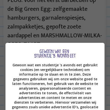
PLOG: Voor het eerst barbecuen op
de Big Green Egg: zelfgemaakte
hamburgers, garnalenspiesjes,
zalmpakketjes, gepofte zoete
aardappel en MARSHMALLOW-MILKA-
OREO-TAART
ALGEMEEN
2
Gewoon wat een studentje 's avonds eet gebruikt
cookies (en vergelijkbare technieken) om
informatie op te slaan en in te zien. Deze
gegevens gebruiken wij om onze website goed te
laten functioneren, het gebruik van de website te
analyseren, gepersonaliseerde content en
advertenties te tonen, de effectiviteit van
advertenties en content te meten en onze
Hoi leuke lezers! Afgelopen maandag heb ik
diensten te verbeteren. Hiervoor verzamelen wij
gegevens zoals unieke advertentie ID’s, geolocatie
gebarbecued met mijn ex-bf! En het was heel