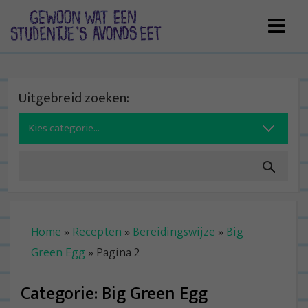
Skip
to
content
Uitgebreid zoeken:
Search
for:
Home
»
Recepten
»
Bereidingswijze
»
Big
Green Egg
»
Pagina 2
Categorie:
Big Green Egg