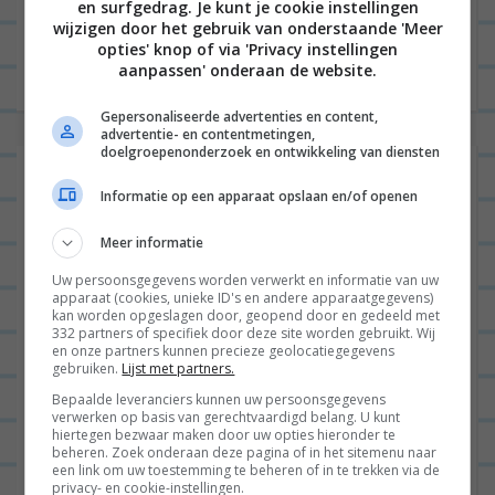
en surfgedrag. Je kunt je cookie instellingen
gezellig. Het idee ontstond toen ik te horen kreeg
wijzigen door het gebruik van onderstaande 'Meer
opties' knop of via 'Privacy instellingen
dat ik...
Lees verder
aanpassen' onderaan de website.
Gepersonaliseerde advertenties en content,
advertentie- en contentmetingen,
doelgroepenonderzoek en ontwikkeling van diensten
IK HEB DE BURGERCONTEST
Informatie op een apparaat opslaan en/of openen
GEWONNEN!
Meer informatie
Uw persoonsgegevens worden verwerkt en informatie van uw
apparaat (cookies, unieke ID's en andere apparaatgegevens)
HAMBURGERS
17
kan worden opgeslagen door, geopend door en gedeeld met
332 partners of specifiek door deze site worden gebruikt. Wij
en onze partners kunnen precieze geolocatiegegevens
gebruiken.
Lijst met partners.
Bepaalde leveranciers kunnen uw persoonsgegevens
verwerken op basis van gerechtvaardigd belang. U kunt
hiertegen bezwaar maken door uw opties hieronder te
beheren. Zoek onderaan deze pagina of in het sitemenu naar
een link om uw toestemming te beheren of in te trekken via de
Hallo leuke mensen! 😀 Ik heb vandaag heel leuk
privacy- en cookie-instellingen.