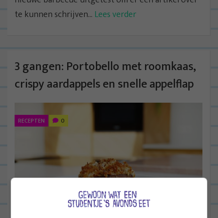
nieuwe barbecue uitgetest om er een artikel over
te kunnen schrijven...
Lees verder
3 gangen: Portobello met roomkaas,
crispy aardappels en snelle appelflap
RECEPTEN
0