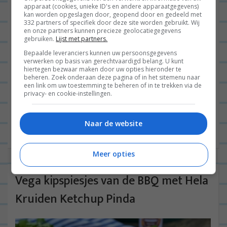
apparaat (cookies, unieke ID's en andere apparaatgegevens)
kan worden opgeslagen door, geopend door en gedeeld met
332 partners of specifiek door deze site worden gebruikt. Wij
en onze partners kunnen precieze geolocatiegegevens
gebruiken.
Lijst met partners.
Bepaalde leveranciers kunnen uw persoonsgegevens
verwerken op basis van gerechtvaardigd belang. U kunt
hiertegen bezwaar maken door uw opties hieronder te
beheren. Zoek onderaan deze pagina of in het sitemenu naar
Goedemorgen fijne mensen! Dit weekend hebben
een link om uw toestemming te beheren of in te trekken via de
Jan en ik de barbecue weer eens aangestoken om
privacy- en cookie-instellingen.
een nieuw stuk vlees klaar te maken. We bereidden
Naar de website
een Denver...
Lees verder
Meer opties
Vega kipspiesjes van de BBQ met Hela
Kruiden Ketchup Pinda