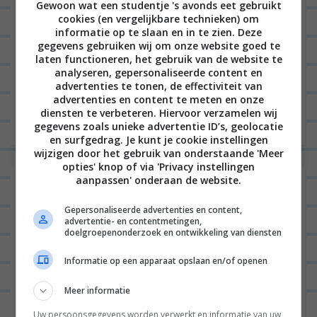
Gewoon wat een studentje 's avonds eet gebruikt
cookies (en vergelijkbare technieken) om
informatie op te slaan en in te zien. Deze
gegevens gebruiken wij om onze website goed te
Samenwerking – Hallo leuke mensen en welkom bij
laten functioneren, het gebruik van de website te
dit 3-gangen menu waarbij ik drie recepten heb
analyseren, gepersonaliseerde content en
advertenties te tonen, de effectiviteit van
klaargemaakt door middel van de Crisp functie van
advertenties en content te meten en onze
mijn combimagnetron...
Lees verder
diensten te verbeteren. Hiervoor verzamelen wij
gegevens zoals unieke advertentie ID’s, geolocatie
en surfgedrag. Je kunt je cookie instellingen
wijzigen door het gebruik van onderstaande 'Meer
opties' knop of via 'Privacy instellingen
aanpassen' onderaan de website.
Denver steak van de BBQ met
aardappeltjes en groente
Gepersonaliseerde advertenties en content,
advertentie- en contentmetingen,
doelgroepenonderzoek en ontwikkeling van diensten
Informatie op een apparaat opslaan en/of openen
KERST
0
Meer informatie
Uw persoonsgegevens worden verwerkt en informatie van uw