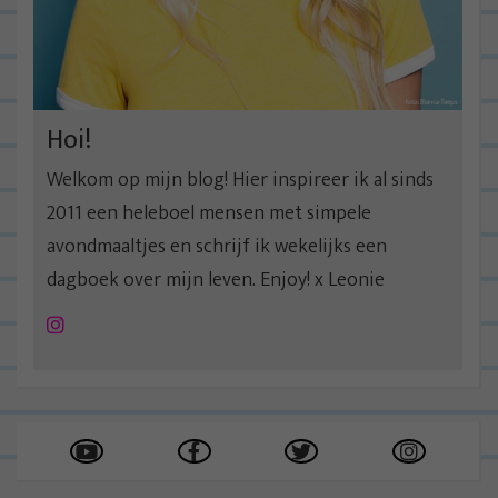
a
t
i
e
Hoi!
Welkom op mijn blog! Hier inspireer ik al sinds
2011 een heleboel mensen met simpele
avondmaaltjes en schrijf ik wekelijks een
dagboek over mijn leven. Enjoy! x Leonie
Instagram