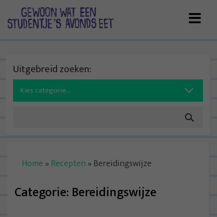
Skip
to
content
Uitgebreid zoeken:
Search
for:
Home
»
Recepten
»
Bereidingswijze
Categorie:
Bereidingswijze