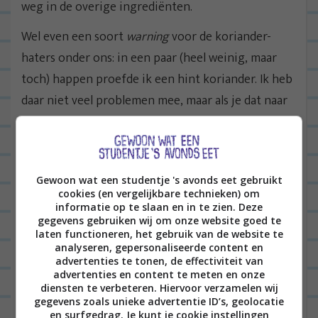
weg in de overige ingrediënten.
Wel even een soort
warning
voor de koriander-
haters onder ons: in een paar (heel weinig, maar
toch) happen proefde ik een hint koriander. Ik heb
daar niet veel problemen mee, maar als je dat naar
zeep vindt smaken zou dat deze salade wel eens
kunnen verpesten.
Al met al heb ik heel erg lekker gegeten. Het vulde
Gewoon wat een studentje 's avonds eet gebruikt
voldoende door de bonen en ik vond het tof dat
cookies (en vergelijkbare technieken) om
informatie op te slaan en in te zien. Deze
die een keer voor de vulling zorgden. De slappe
gegevens gebruiken wij om onze website goed te
pasta’s in maaltijdsalades heb ik wel een keer
laten functioneren, het gebruik van de website te
analyseren, gepersonaliseerde content en
gezien en ik gruwel van die veel te gaar gekookte
advertenties te tonen, de effectiviteit van
advertenties en content te meten en onze
krieltjes of andere aardappel-achtige soort op de
diensten te verbeteren. Hiervoor verzamelen wij
bodem van zo’n bak. Enige punt van kritiek: de
gegevens zoals unieke advertentie ID’s, geolocatie
en surfgedrag. Je kunt je cookie instellingen