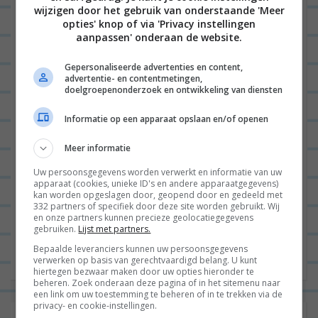
prijs van €5,39. Vind ik vrij veel geld, ook al is het
wijzigen door het gebruik van onderstaande 'Meer
innovatief. Dat kan wel een euro’tje minder, Appie.
opties' knop of via 'Privacy instellingen
aanpassen' onderaan de website.
Maargoed, mocht je deze salade nog eens
tegenkomen in de bonus of hier gewoon
Gepersonaliseerde advertenties en content,
advertentie- en contentmetingen,
superveel trek in hebben en het de prijs waard
doelgroepenonderzoek en ontwikkeling van diensten
vinden, neem hem dan zeker eens mee, want ik
Informatie op een apparaat opslaan en/of openen
vind het een dikke aanrader!
Meer informatie
Uw persoonsgegevens worden verwerkt en informatie van uw
B
apparaat (cookies, unieke ID's en andere apparaatgegevens)
kan worden opgeslagen door, geopend door en gedeeld met
VORIGE POST
e
332 partners of specifiek door deze site worden gebruikt. Wij
en onze partners kunnen precieze geolocatiegegevens
r
gebruiken.
Lijst met partners.
VOLGENDE POST
i
Bepaalde leveranciers kunnen uw persoonsgegevens
verwerken op basis van gerechtvaardigd belang. U kunt
c
hiertegen bezwaar maken door uw opties hieronder te
beheren. Zoek onderaan deze pagina of in het sitemenu naar
h
een link om uw toestemming te beheren of in te trekken via de
privacy- en cookie-instellingen.