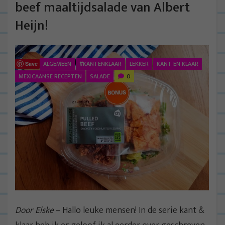
beef maaltijdsalade van Albert
Heijn!
ALGEMEEN
#KANTENKLAAR
LEKKER
KANT EN KLAAR
Save
MEXICAANSE RECEPTEN
SALADE
0
Door Elske
– Hallo leuke mensen! In de serie kant &