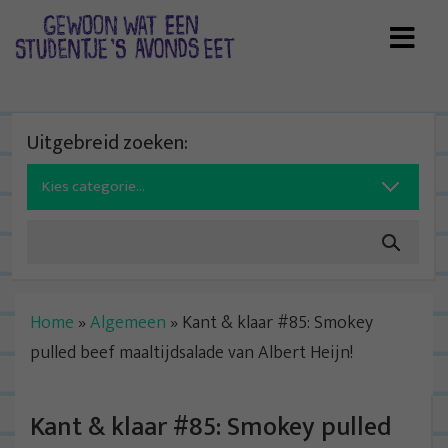
Skip
to
content
Uitgebreid zoeken:
Search
for:
Home
»
Algemeen
»
Kant & klaar #85: Smokey
pulled beef maaltijdsalade van Albert Heijn!
Kant & klaar #85: Smokey pulled