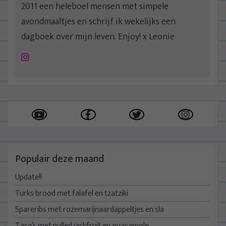
2011 een heleboel mensen met simpele
avondmaaltjes en schrijf ik wekelijks een
dagboek over mijn leven. Enjoy! x Leonie
Instagram
Populair deze maand
Update!!
Turks brood met falafel en tzatziki
Spareribs met rozemarijnaardappeltjes en sla
Taco’s met pulled jackfruit en guacamole