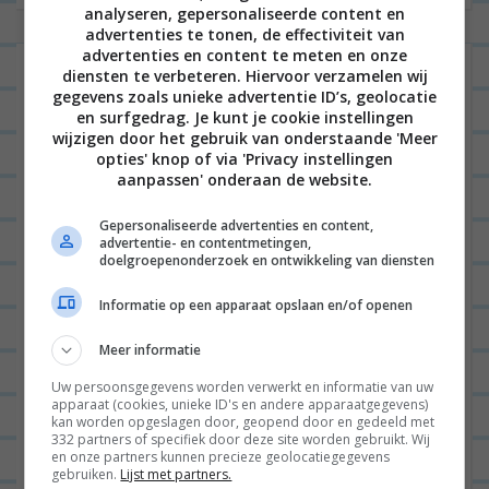
analyseren, gepersonaliseerde content en
advertenties te tonen, de effectiviteit van
advertenties en content te meten en onze
Video: De laatste loodjes (wegen
diensten te verbeteren. Hiervoor verzamelen wij
gegevens zoals unieke advertentie ID’s, geolocatie
zwaar)
en surfgedrag. Je kunt je cookie instellingen
wijzigen door het gebruik van onderstaande 'Meer
opties' knop of via 'Privacy instellingen
aanpassen' onderaan de website.
VIDEO
0
Gepersonaliseerde advertenties en content,
advertentie- en contentmetingen,
doelgroepenonderzoek en ontwikkeling van diensten
Informatie op een apparaat opslaan en/of openen
Meer informatie
Uw persoonsgegevens worden verwerkt en informatie van uw
apparaat (cookies, unieke ID's en andere apparaatgegevens)
kan worden opgeslagen door, geopend door en gedeeld met
Hallo leuke mensen! De 16e video staat online
332 partners of specifiek door deze site worden gebruikt. Wij
en onze partners kunnen precieze geolocatiegegevens
waarin Jan en ik je meenemen in de verbouwing
gebruiken.
Lijst met partners.