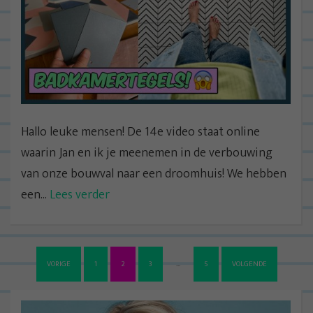
Hallo leuke mensen! De 14e video staat online
waarin Jan en ik je meenemen in de verbouwing
van onze bouwval naar een droomhuis! We hebben
een...
Lees verder
B
VORIGE
1
2
3
…
5
VOLGENDE
e
r