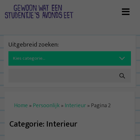
Skip
to
content
Uitgebreid zoeken:
Search
for:
Home
»
Persoonlijk
»
Interieur
»
Pagina 2
Categorie:
Interieur