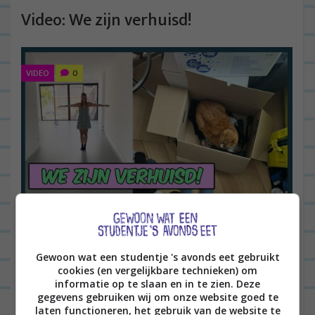
Video: We zijn verhuisd!
VIDEO
0
Hey hey! Het is zo ver! We zijn eindelijk verhuisd!
Vandaag kwam de verhuisvlog dan ook eindelijk
Gewoon wat een studentje 's avonds eet gebruikt
online. We wonen nu twee weken in wat we...
Lees
cookies (en vergelijkbare technieken) om
informatie op te slaan en in te zien. Deze
verder
gegevens gebruiken wij om onze website goed te
laten functioneren, het gebruik van de website te