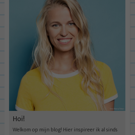
i
c
h
t
n
a
v
i
g
a
t
i
e
Hoi!
Welkom op mijn blog! Hier inspireer ik al sinds