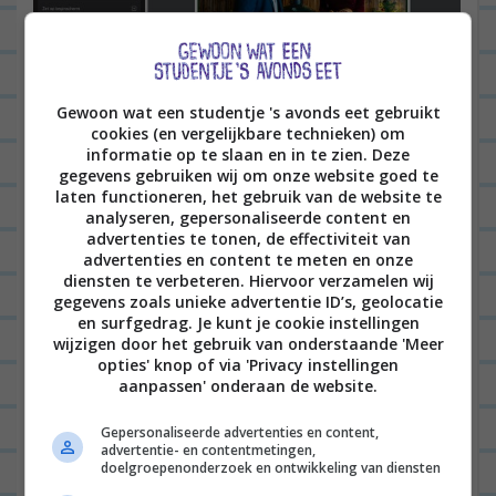
Gewoon wat een studentje 's avonds eet gebruikt
Klikbare links!
cookies (en vergelijkbare technieken) om
Het grote voordeel van een e-book is dat het vol
informatie op te slaan en in te zien. Deze
gegevens gebruiken wij om onze website goed te
kan staan met klikbare links. Zo is de
laten functioneren, het gebruik van de website te
analyseren, gepersonaliseerde content en
inhoudsopgave van het boek klikbaar, waardoor je
advertenties te tonen, de effectiviteit van
dus gewoon op een recept kan klikken en dan kom
advertenties en content te meten en onze
diensten te verbeteren. Hiervoor verzamelen wij
je meteen op die pagina in het boek. Maar ook de
gegevens zoals unieke advertentie ID’s, geolocatie
onderstreepte links in de recepten zijn klikbaar, de
en surfgedrag. Je kunt je cookie instellingen
wijzigen door het gebruik van onderstaande 'Meer
links in de extra artikelen over bijvoorbeeld
opties' knop of via 'Privacy instellingen
tafelstyling of alle wijnen die getipt worden bij de
aanpassen' onderaan de website.
gerechten.
Gepersonaliseerde advertenties en content,
advertentie- en contentmetingen,
doelgroepenonderzoek en ontwikkeling van diensten