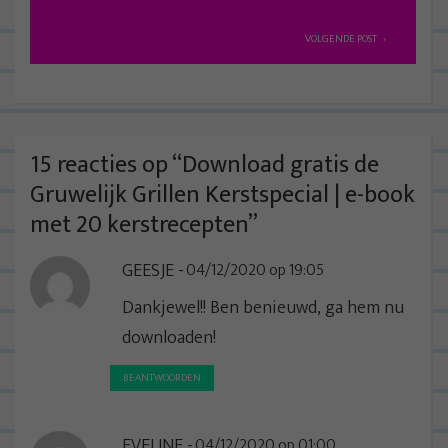
e
r
VOLGENDE POST
i
c
h
t
15 reacties op “
Download gratis de
n
Gruwelijk Grillen Kerstspecial | e-book
a
met 20 kerstrecepten
”
v
GEESJE
04/12/2020 op 19:05
i
g
Dankjewel!! Ben benieuwd, ga hem nu
a
downloaden!
t
BEANTWOORDEN
i
e
EVELINE
04/12/2020 op 01:00