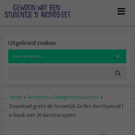
Skip
to
content
Uitgebreid zoeken:
Search
for:
Home
»
Recepten
»
Gelegenheid
»
Kerst
»
Download gratis de Gruwelijk Grillen Kerstspecial |
e-book met 20 kerstrecepten