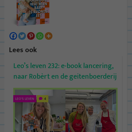
Lees ook
Leo’s leven 232: e-book lancering,
naar Robèrt en de geitenboerderij
LEO'S LEVEN
4