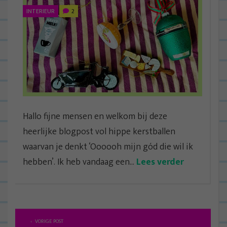
INTERIEUR
2
Hallo fijne mensen en welkom bij deze
heerlijke blogpost vol hippe kerstballen
waarvan je denkt ‘Oooooh mijn gód die wil ik
hebben’. Ik heb vandaag een...
Lees verder
B
VORIGE POST