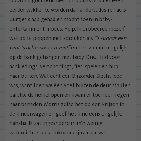
Op zondagochtend besloot Morris ook nét even
eerder wakker te worden dan anders, dus ik had 5
uurtjes slaap gehad en mocht toen in baby-
entertainment-modus. Help. Ik probeerde mezelf
wat op te peppen met spreuken als
“‘s Avonds een
vent, ‘s ochtends een vent”
en heb zo min mogelijk
op de bank gehangen met baby. Dus… tijd voor
aankledings, verschonings, fles, spelen en hup…
naar buiten. Wat echt een Bijzonder Slecht Idee
was, want toen we één voet buiten de deur stapten
barstte de hemel open en kwam er toch een regen
naar beneden. Morris zette het op een krijsen in
de kinderwagen en geef het kind eens ongelijk,
hahaha. Ik zat ingesnoerd in m’n weinig
waterdichte zeekomkommerjas maar was