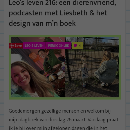
Leo’s leven 216: een dierenvriend,
podcasten met Liesbeth & het
design van m’n boek
LEO'S LEVEN
PERSOONLIJK
4
Save
Goedemorgen gezellige mensen en welkom bij
mijn dagboek van dinsdag 26 maart. Vandaag praat
ik je bij over mijn afgelopen dagen die in het