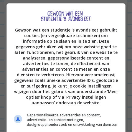
Hij stond tegen het hekje aan en hield zich goed
vast met z’n kleine vingertjes om de spijlen van het
hek. Z’n schoenen vond ‘ie eerst nog wat
Gewoon wat een studentje 's avonds eet gebruikt
onwennig, maar na een minuut of 10 heeft ‘ie er
cookies (en vergelijkbare technieken) om
zelfs even een stukje op gelopen (aan de hand). Jan
informatie op te slaan en in te zien. Deze
gegevens gebruiken wij om onze website goed te
gaf de dieren wat gras en Morris vond het ‘t
laten functioneren, het gebruik van de website te
einnnnnde. Alle hertjes, geitjes en schapen die
analyseren, gepersonaliseerde content en
advertenties te tonen, de effectiviteit van
dichterbij kwamen… Hij wilde zelf ook maar wat
advertenties en content te meten en onze
diensten te verbeteren. Hiervoor verzamelen wij
graag gras geven aan de beesten en begon zélfs
gegevens zoals unieke advertentie ID’s, geolocatie
zelf plukjes gras te plukken van de grond. Oooh,
en surfgedrag. Je kunt je cookie instellingen
wijzigen door het gebruik van onderstaande 'Meer
wat was ik INTENS gelukkig in de hele situatie.
opties' knop of via 'Privacy instellingen
aanpassen' onderaan de website.
Gepersonaliseerde advertenties en content,
advertentie- en contentmetingen,
doelgroepenonderzoek en ontwikkeling van diensten