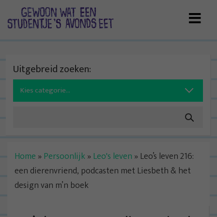
Skip
to
content
Uitgebreid zoeken:
Search
for:
Home
»
Persoonlijk
»
Leo's leven
»
Leo’s leven 216:
een dierenvriend, podcasten met Liesbeth & het
design van m’n boek