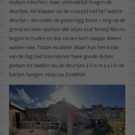
stukjes inkorten, maar uiteindelijk hingen de
deurtjes. Als klapper op de vuurpijl viel het laatste
deurtje – die onder de green egg komt – nog op de
grond en toen spatten álle latjes eraf terwijl Morris
begon te huilen en dus na een kort slaapje alweer
wakker was. Totale escalatie. Maar! Aan het einde
van de dag had Snorreknor twee goede dutjes
gedaan en hadden wij de deurtjes a l l e m a a l in de
kastjes hangen.
Holycow
. Eindelijk.