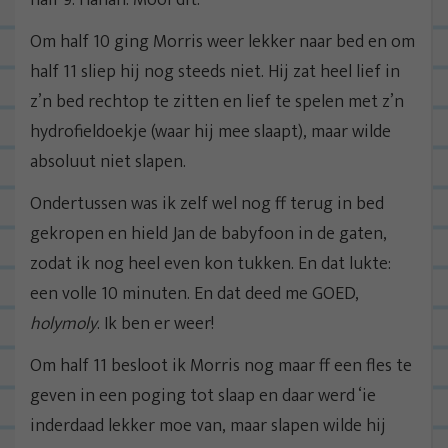
half 9. Hahah. Mooi dit.
Om half 10 ging Morris weer lekker naar bed en om
half 11 sliep hij nog steeds niet. Hij zat heel lief in
z’n bed rechtop te zitten en lief te spelen met z’n
hydrofieldoekje (waar hij mee slaapt), maar wilde
absoluut niet slapen.
Ondertussen was ik zelf wel nog ff terug in bed
gekropen en hield Jan de babyfoon in de gaten,
zodat ik nog heel even kon tukken. En dat lukte:
een volle 10 minuten. En dat deed me GOED,
holymoly
. Ik ben er weer!
Om half 11 besloot ik Morris nog maar ff een fles te
geven in een poging tot slaap en daar werd ‘ie
inderdaad lekker moe van, maar slapen wilde hij