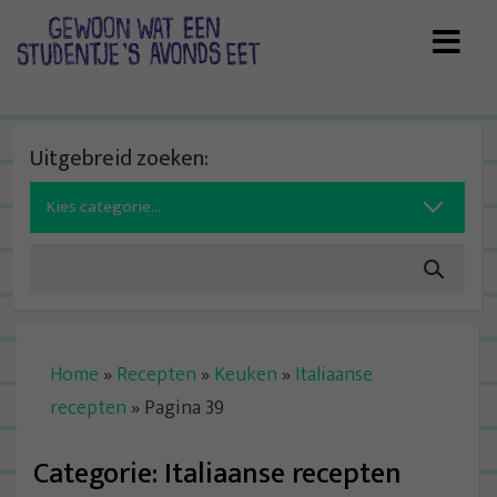
Skip
to
content
Uitgebreid zoeken:
Search
for:
Home
»
Recepten
»
Keuken
»
Italiaanse
recepten
»
Pagina 39
Categorie:
Italiaanse recepten