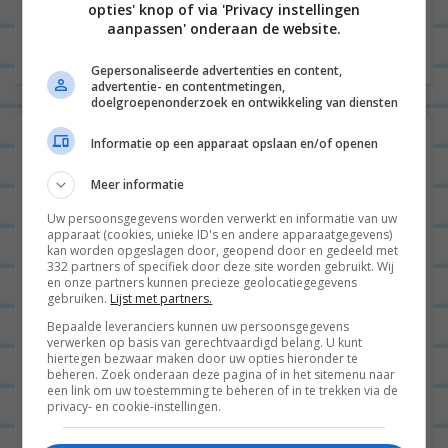
Zoals jullie van me gewend zijn is het makkelijk en
opties' knop of via 'Privacy instellingen
aanpassen' onderaan de website.
amateur-kok proof, maar het ziet...
Lees verder
Gepersonaliseerde advertenties en content,
advertentie- en contentmetingen,
doelgroepenonderzoek en ontwikkeling van diensten
Lasagne met zalm, spinazie, ricotta
Informatie op een apparaat opslaan en/of openen
en tomaat
Meer informatie
Uw persoonsgegevens worden verwerkt en informatie van uw
apparaat (cookies, unieke ID's en andere apparaatgegevens)
kan worden opgeslagen door, geopend door en gedeeld met
ALGEMEEN
7
332 partners of specifiek door deze site worden gebruikt. Wij
en onze partners kunnen precieze geolocatiegegevens
gebruiken.
Lijst met partners.
Bepaalde leveranciers kunnen uw persoonsgegevens
verwerken op basis van gerechtvaardigd belang. U kunt
hiertegen bezwaar maken door uw opties hieronder te
beheren. Zoek onderaan deze pagina of in het sitemenu naar
een link om uw toestemming te beheren of in te trekken via de
privacy- en cookie-instellingen.