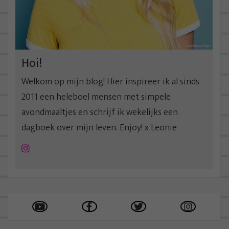
a
t
i
e
Hoi!
Welkom op mijn blog! Hier inspireer ik al sinds
2011 een heleboel mensen met simpele
avondmaaltjes en schrijf ik wekelijks een
dagboek over mijn leven. Enjoy! x Leonie
Instagram