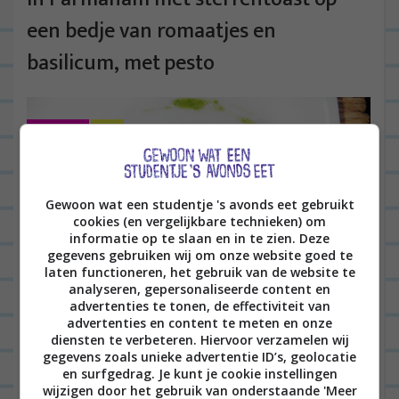
een bedje van romaatjes en
basilicum, met pesto
ALGEMEEN
3
Gewoon wat een studentje 's avonds eet gebruikt
cookies (en vergelijkbare technieken) om
informatie op te slaan en in te zien. Deze
gegevens gebruiken wij om onze website goed te
laten functioneren, het gebruik van de website te
analyseren, gepersonaliseerde content en
advertenties te tonen, de effectiviteit van
advertenties en content te meten en onze
diensten te verbeteren. Hiervoor verzamelen wij
Goedenavond! Vanavond heb ik mijn eerste
gegevens zoals unieke advertentie ID’s, geolocatie
en surfgedrag. Je kunt je cookie instellingen
voorgerechtje uitgeprobeerd voor KERST! 😀
wijzigen door het gebruik van onderstaande 'Meer