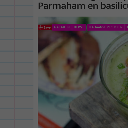
Parmaham en basili
ALGEMEEN
KERST
ITALIAANSE RECEPTEN
Save