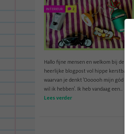
INTERIEUR
2
Hallo fijne mensen en welkom bij deze
heerlijke blogpost vol hippe kerstballen
waarvan je denkt ‘Oooooh mijn gód die
wil ik hebben’. Ik heb vandaag een...
Lees verder