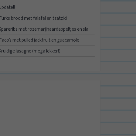
Update!!
Turks brood met falafel en tzatziki
Spareribs met rozemarijnaardappeltjes en sla
Taco’s met pulled jackfruit en guacamole
Kruidige lasagne (mega lekker!)