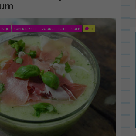
cum
HAPJE
SUPER LEKKER
VOORGERECHT
SOEP
11