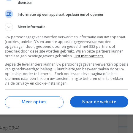
diensten
VOLGENDE POST
Informatie op een apparaat opslaan en/of openen
Meer informatie
Uw persoonsgegevens worden verwerkt en informatie van uw apparaat
(cookies, unieke ID's en andere apparaatgegevens) kan worden
opgeslagen door, geopend door en gedeeld met 332 partners of
specifiek door deze site worden gebruikt. Wij en onze partners kunnen
oorgerechtje: Meloensoep
precieze geolocatiegegevens gebruiken.
Lijst met partners.
Bepaalde leveranciers kunnen uw persoonsgegevens verwerken op basis
icum
”
van gerechtvaardigd belang. U kunt hiertegen bezwaar maken door uw
opties hieronder te beheren. Zoek onderaan deze pagina of in het
sitemenu naar een link om uw toestemming te beheren of in te trekken
via de privacy- en cookie-instellingen.
p, of heb ik dat mis?
Meer opties
Naar de website
4 op 09:41