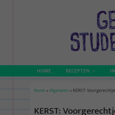
Skip
to
content
HOME
RECEPTEN
I
Home
»
Algemeen
»
KERST: Voorgerechtj
KERST: Voorgerecht