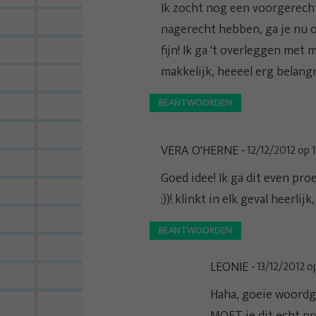
Ik zocht nog een voorgerecht!
nagerecht hebben, ga je nu 
fijn! Ik ga 't overleggen met m
makkelijk, heeeel erg belangr
BEANTWOORDEN
VERA O'HERNE
12/12/2012 op 
Goed idee! Ik ga dit even pr
;))! klinkt in elk geval heerli
BEANTWOORDEN
LEONIE
13/12/2012 o
Haha, goeie woordgr
MOET je dit echt p