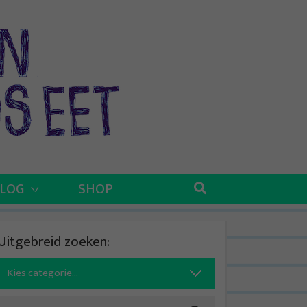
BLOG
SHOP
Uitgebreid zoeken:
Search
for: