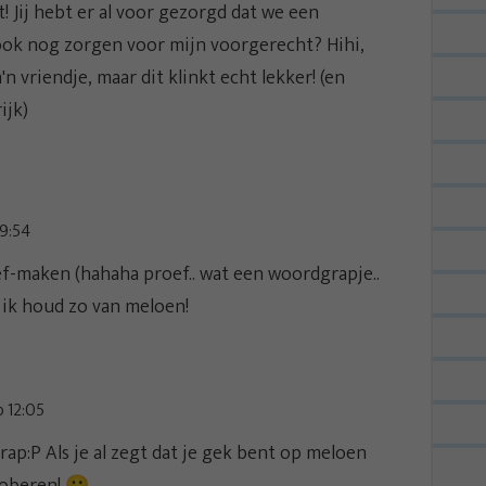
 Jij hebt er al voor gezorgd dat we een
ook nog zorgen voor mijn voorgerecht? Hihi,
'n vriendje, maar dit klinkt echt lekker! (en
ijk)
19:54
oef-maken (hahaha proef.. wat een woordgrapje..
jk, ik houd zo van meloen!
p 12:05
ap:P Als je al zegt dat je gek bent op meloen
roberen! 😀