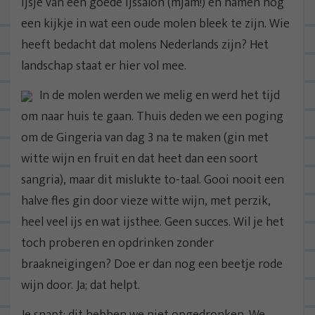
ijsje van een goede ijssalon (mjam!) en namen nog
een kijkje in wat een oude molen bleek te zijn. Wie
heeft bedacht dat molens Nederlands zijn? Het
landschap staat er hier vol mee.
In de molen werden we melig en werd het tijd
om naar huis te gaan. Thuis deden we een poging
om de Gingeria van dag 3 na te maken (gin met
witte wijn en fruit en dat heet dan een soort
sangria), maar dit mislukte to-taal. Gooi nooit een
halve fles gin door vieze witte wijn, met perzik,
heel veel ijs en wat ijsthee. Geen succes. Wil je het
toch proberen en opdrinken zonder
braakneigingen? Doe er dan nog een beetje rode
wijn door. Ja; dat helpt.
Je snapt: dit hebben we niet opgedronken. We