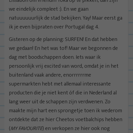
Lissabon om vriendin Yoka op te pikken, dan zijn
we eindelijk compleet :). En we gaan
natuuuuuurlijk de stad bekijken. Yay! Maar eerst ga
ik je even bijpraten over Portugal dag 4.
Gisteren op de planning: SURFEN! En dat hebben
we gedaan! En het was tof! Maar we begonnen de
dag met boodschappen doen. Iets waar ik
persoonlijk vrij excited van word, omdat je in het
buitenland vaak andere, enorrrrrrme
supermarkten hebt met allemaal interessante
producten die je niet kent óf die in Nederland al
lang weer uit de schappen zijn verdwenen. Zo
maakte mijn hart een sprongetje toen ik wederom
ontdekte dat ze hier Cheetos voetbalchips hebben
(
MY FAVOURITE
) en verkopen ze hier ook nog