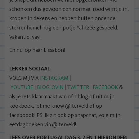
schonken dus gewoon een normaal rood wijntje in,
kropen in dekens en hebben buiten onder de
sterrenhemel nog een potje Yahtzee gespeeld.
Vakantie, yay!
En nu: op naar Lissabon!
LEKKER SOCIAAL:
VOLG MIJ VIA
INSTAGRAM
|
YOUTUBE
|
BLOGLOVIN
|
TWITTER
|
FACEBOOK
&
als je iets klaarmaakt van m’n blog of uit mijn
kookboek, let me know @lterveld of op
faceboook! PS: Ik zit ook op snapchat, volg mijn
eetdagboeken via @lterveld!
LEES OVER PORTUGAL DAG 3, 2 EN 1 HIERONDER: