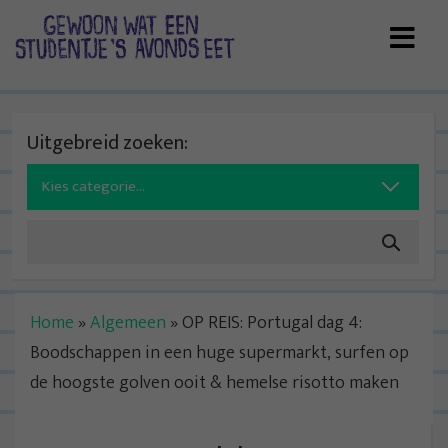
Skip
to
content
Uitgebreid zoeken:
Search
for:
Home
»
Algemeen
»
OP REIS: Portugal dag 4:
Boodschappen in een huge supermarkt, surfen op
de hoogste golven ooit & hemelse risotto maken