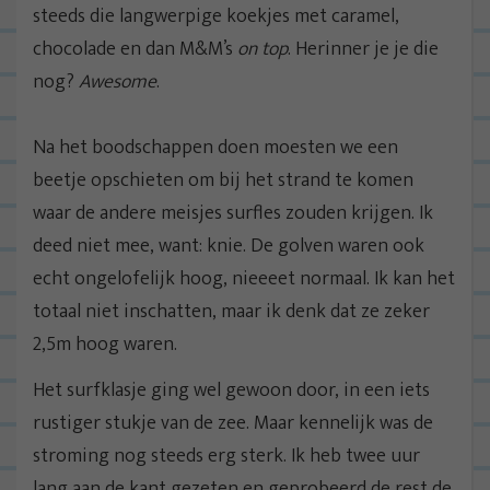
steeds die langwerpige koekjes met caramel,
chocolade en dan M&M’s
on top
. Herinner je je die
nog?
Awesome
.
Na het boodschappen doen moesten we een
beetje opschieten om bij het strand te komen
waar de andere meisjes surfles zouden krijgen. Ik
deed niet mee, want: knie. De golven waren ook
echt ongelofelijk hoog, nieeeet normaal. Ik kan het
totaal niet inschatten, maar ik denk dat ze zeker
2,5m hoog waren.
Het surfklasje ging wel gewoon door, in een iets
rustiger stukje van de zee. Maar kennelijk was de
stroming nog steeds erg sterk. Ik heb twee uur
lang aan de kant gezeten en geprobeerd de rest de