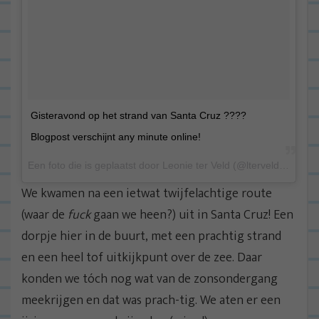
Gisteravond op het strand van Santa Cruz ????
Blogpost verschijnt any minute online!
Een foto die is geplaatst door Leonie ter Veld (@lterveld) op 5 Aug 2015 om 1:43 PDT
We kwamen na een ietwat twijfelachtige route
(waar de
fuck
gaan we heen?) uit in Santa Cruz! Een
dorpje hier in de buurt, met een prachtig strand
en een heel tof uitkijkpunt over de zee. Daar
konden we tóch nog wat van de zonsondergang
meekrijgen en dat was prach-tig. We aten er een