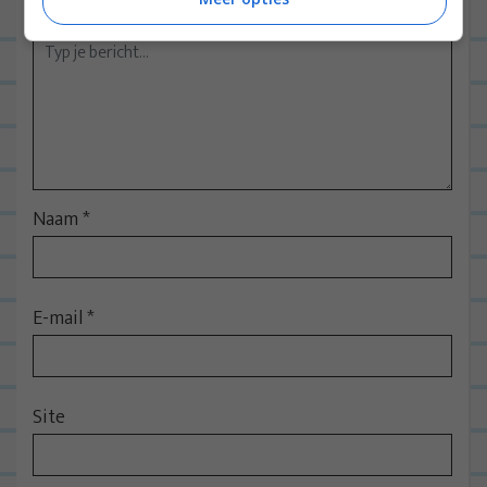
velden zijn gemarkeerd met
*
Naam
*
E-mail
*
Site