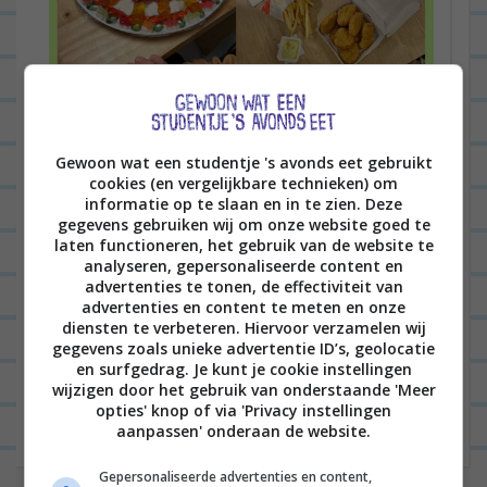
Goedemiddag fijne mensen van het internet!
Het is dinsdag 7 november en ik ben erg laat
Gewoon wat een studentje 's avonds eet gebruikt
met het schrijven van mijn dagboek, maar dat
cookies (en vergelijkbare technieken) om
informatie op te slaan en in te zien. Deze
komt omdat...
Lees verder
gegevens gebruiken wij om onze website goed te
laten functioneren, het gebruik van de website te
analyseren, gepersonaliseerde content en
advertenties te tonen, de effectiviteit van
advertenties en content te meten en onze
B
diensten te verbeteren. Hiervoor verzamelen wij
VORIGE POST
gegevens zoals unieke advertentie ID’s, geolocatie
e
en surfgedrag. Je kunt je cookie instellingen
r
wijzigen door het gebruik van onderstaande 'Meer
VOLGENDE POST
opties' knop of via 'Privacy instellingen
i
aanpassen' onderaan de website.
c
Gepersonaliseerde advertenties en content,