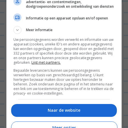
h
advertentie- en contentmetingen,
doelgroepenonderzoek en ontwikkeling van diensten
t
Eén reactie op “
OP REIS: Portugal dag
n
4: Boodschappen in een huge
Informatie op een apparaat opslaan en/of openen
a
supermarkt, surfen op de hoogste
Meer informatie
v
golven ooit & hemelse risotto maken
”
Uw persoonsgegevens worden verwerkt en informatie van uw
i
apparaat (cookies, unieke ID's en andere apparaatgegevens)
kan worden opgeslagen door, geopend door en gedeeld met
TAMARAELEONORA
05/08/2015 op
g
332 partners of specifiek door deze site worden gebruikt. Wij
en onze partners kunnen precieze geolocatiegegevens
11:02
a
gebruiken.
Lijst met partners.
t
Ziet er uit als een geweldige
Bepaalde leveranciers kunnen uw persoonsgegevens
verwerken op basis van gerechtvaardigd belang. U kunt
i
vakantie!
hiertegen bezwaar maken door uw opties hieronder te
e
beheren. Zoek onderaan deze pagina of in het sitemenu naar
een link om uw toestemming te beheren of in te trekken via de
BEANTWOORDEN
privacy- en cookie-instellingen.
Laat een reactie achter
Naar de website
Het e-mailadres wordt niet gepubliceerd.
Vereiste
Meer opties