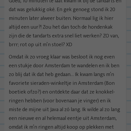
Goed, 10 minuten te laat kwam ik bij de tandarts en
dat was gelukkig oké. En gek genoeg stond ik 20
minuten later alweer buiten. Normaal lig ik hier
altijd een uur?! Zou het dan toch de hondenkak
zijn die de tandarts extra snel liet werken? ZO van,
brrr; rot op uit m’n stoel? XD
Omdat ik zo vroeg klaar was besloot ik nog even
een stukje door Amsterdam te wandelen en ik ben
zo blij dat ik dat heb gedaan… Ik kwam langs m’n
favoriete sieraden-winkeltje in Amsterdam (Bon
boetiek ofzo?) en ontdekte daar dat ze knokkel-
ringen hebben (voor bovenaan je vinger) en ik
miste de mijne uit Java al zó lang. Ik wilde al zo lang
een nieuwe en al helemaal eentje uit Amsterdam,
omdat ik m’n ringen altijd koop op plekken met