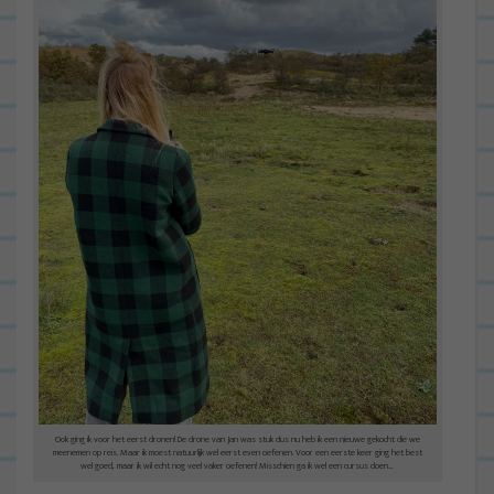
Ook ging ik voor het eerst dronen! De drone van Jan was stuk dus nu heb ik een nieuwe gekocht die we
meenemen op reis. Maar ik moest natuurlijk wel eerst even oefenen. Voor een eerste keer ging het best
wel goed, maar ik wil echt nog veel vaker oefenen! Misschien ga ik wel een cursus doen…