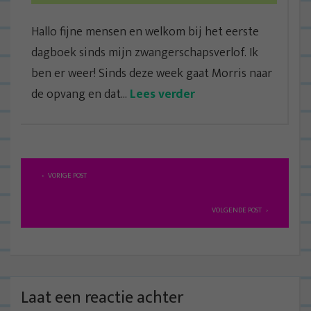
Hallo fijne mensen en welkom bij het eerste
dagboek sinds mijn zwangerschapsverlof. Ik
ben er weer! Sinds deze week gaat Morris naar
de opvang en dat...
Lees verder
B
VORIGE POST
e
r
VOLGENDE POST
i
c
h
t
Laat een reactie achter