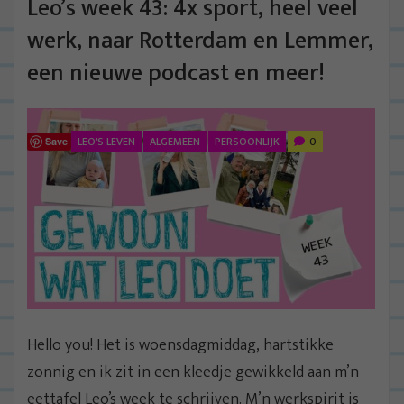
Leo’s week 43: 4x sport, heel veel
werk, naar Rotterdam en Lemmer,
een nieuwe podcast en meer!
LEO'S LEVEN
ALGEMEEN
PERSOONLIJK
0
Save
Hello you! Het is woensdagmiddag, hartstikke
zonnig en ik zit in een kleedje gewikkeld aan m’n
eettafel Leo’s week te schrijven. M’n werkspirit is