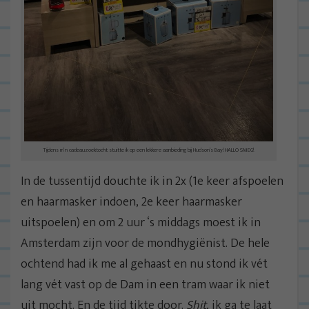
Tijdens m’n cadeauzoektocht stuitte ik op een lekkere aanbieding bij Hudson’s Bay! HALLO SMEG!
In de tussentijd douchte ik in 2x (1e keer afspoelen
en haarmasker indoen, 2e keer haarmasker
uitspoelen) en om 2 uur ‘s middags moest ik in
Amsterdam zijn voor de mondhygiënist. De hele
ochtend had ik me al gehaast en nu stond ik vét
lang vét vast op de Dam in een tram waar ik niet
uit mocht. En de tijd tikte door.
Shit
, ik ga te laat