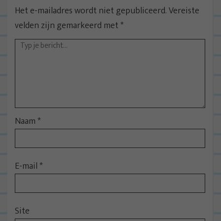
n
Het e-mailadres wordt niet gepubliceerd.
Vereiste
a
velden zijn gemarkeerd met
*
v
i
g
a
t
i
e
Naam
*
E-mail
*
Site