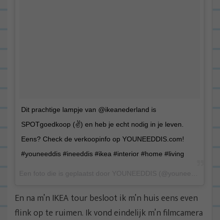
Dit prachtige lampje van @ikeanederland is
SPOTgoedkoop (✌️) en heb je echt nodig in je leven.
Eens? Check de verkoopinfo op YOUNEEDDIS.com!
#youneeddis #ineeddis #ikea #interior #home #living
Een foto die is geplaatst door YOUNEEDDIS (@youneeddis) op 14 Aug 2015 om 12:49 PDT
En na m’n IKEA tour besloot ik m’n huis eens even
flink op te ruimen. Ik vond eindelijk m’n filmcamera