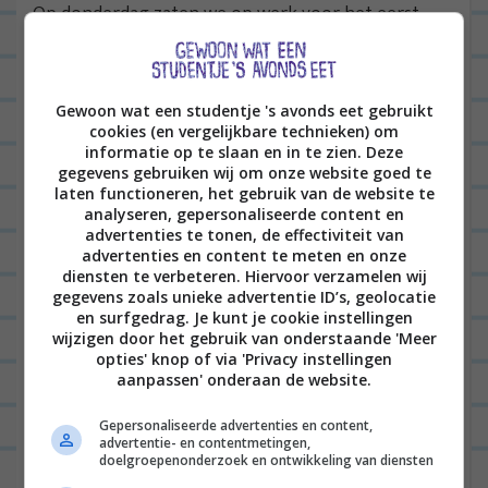
Op donderdag zaten we op werk voor het eerst
sinds 1 mei (mijn begindatum) met de hele redactie
op kantoor. Gezellig! We maakten van de
gelegenheid gebruik en gingen samen
Gewoon wat een studentje 's avonds eet gebruikt
cookies (en vergelijkbare technieken) om
brainstormen voor de toekomst van Vrouwen.nl én
informatie op te slaan en in te zien. Deze
gingen natuurlijk even met elkaar op de foto;
gegevens gebruiken wij om onze website goed te
laten functioneren, het gebruik van de website te
unieke gebeurtenis, iedereen bij elkaar.
analyseren, gepersonaliseerde content en
advertenties te tonen, de effectiviteit van
advertenties en content te meten en onze
diensten te verbeteren. Hiervoor verzamelen wij
gegevens zoals unieke advertentie ID’s, geolocatie
en surfgedrag. Je kunt je cookie instellingen
wijzigen door het gebruik van onderstaande 'Meer
opties' knop of via 'Privacy instellingen
aanpassen' onderaan de website.
Gepersonaliseerde advertenties en content,
advertentie- en contentmetingen,
doelgroepenonderzoek en ontwikkeling van diensten