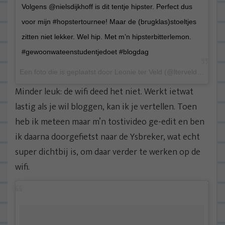
Volgens @nielsdijkhoff is dit tentje hipster. Perfect dus
voor mijn #hopstertournee! Maar de (brugklas)stoeltjes
zitten niet lekker. Wel hip. Met m’n hipsterbitterlemon.
#gewoonwateenstudentjedoet #blogdag
Een foto die is geplaatst door Leonie ter Veld (@lterveld) op 14 Aug 2015 om 5:44 PDT
Minder leuk: de wifi deed het niet. Werkt ietwat
lastig als je wil bloggen, kan ik je vertellen. Toen
heb ik meteen maar m’n tostivideo ge-edit en ben
ik daarna doorgefietst naar de Ysbreker, wat echt
super dichtbij is, om daar verder te werken op de
wifi.