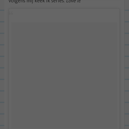
volgens mij keek ik series.
Love it
!