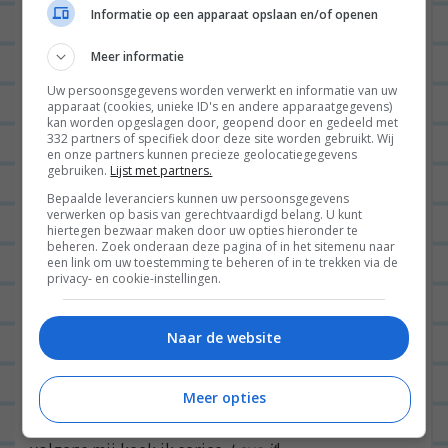
Informatie op een apparaat opslaan en/of openen
Meer informatie
Uw persoonsgegevens worden verwerkt en informatie van uw
apparaat (cookies, unieke ID's en andere apparaatgegevens)
kan worden opgeslagen door, geopend door en gedeeld met
332 partners of specifiek door deze site worden gebruikt. Wij
en onze partners kunnen precieze geolocatiegegevens
gebruiken.
Lijst met partners.
Bepaalde leveranciers kunnen uw persoonsgegevens
Let me introduce you to mijn team bij @vrouwen__nl!
verwerken op basis van gerechtvaardigd belang. U kunt
hiertegen bezwaar maken door uw opties hieronder te
#leukemeisjes #leukebaan #WOEHOE
beheren. Zoek onderaan deze pagina of in het sitemenu naar
een link om uw toestemming te beheren of in te trekken via de
privacy- en cookie-instellingen.
Een foto die is geplaatst door Leonie ter Veld (@lterveld) op 13 Aug 2015 om 7:24 PDT
Na werk had ik een heerlijk avondje voor mezelf.
Naar de website
Met een wijntje dook ik de tuin in, met een boek
in het zonnetje. Daarna kookte ik lekker voor
Meer opties
mezelf, ging ik wat aan de slag met m’n blog en