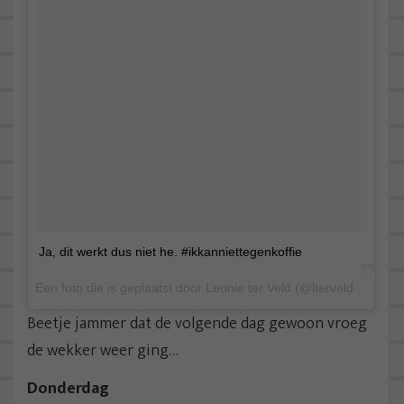
Ja, dit werkt dus niet he. #ikkanniettegenkoffie
Een foto die is geplaatst door Leonie ter Veld (@lterveld) op 12 Aug 2015 om 3:55 PDT
Beetje jammer dat de volgende dag gewoon vroeg
de wekker weer ging…
Donderdag