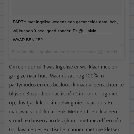
PARTY met Ingelise wegens een gecancelde date. Ach,
wij kunnen ‘t heel goed zonder. Ps @__alvin______
WAAR BEN JE?
Een foto die is geplaatst door Leonie ter Veld (@lterveld) op 14 Aug 2015 om 3:37 PDT
Om een uur of 1 was Ingelise er wel klaar mee en
ging ze naar huis. Maar ik zat nog 100% in
partymodus en dus besloot ik maar alleen achter te
blijven. Bovendien had ik m’n Gin Tonic nog niet
op, dus tja; ik kon simpelweg niet naar huis. En
man, wat vond ik dat leuk. Meteen toen ik alleen
stond te dansen aan de zijkant, met mezelf en m’n
GT, kwamen er exotische mannen met me kletsen