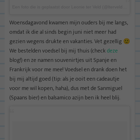
Een foto die is geplaatst door Leonie ter Veld (@lterveld) op 14 Aug 2015 om 2:34 PDT
Woensdagavond kwamen mijn ouders bij me langs,
omdat ik die al sinds begin juni niet meer had
gezien wegens drukte en vakanties. Vet gezellig 🙂
We bestelden voedsel bij mij thuis (check
deze
blog!) en ze namen souvenirtjes uit Spanje en
Frankrijk voor me mee! Voedsel en drank doen het
bij mij altijd goed (tip: als je ooit een cadeautje
voor me wil kopen, haha), dus met de Sanmiguel
(Spaans bier) en balsamico azijn ben ik heel blij.