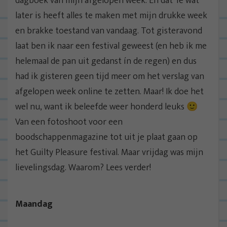
dagboek van mijn afgelopen week. En dat ‘ie wat
later is heeft alles te maken met mijn drukke week
en brakke toestand van vandaag. Tot gisteravond
laat ben ik naar een festival geweest (en heb ik me
helemaal de pan uit gedanst ín de regen) en dus
had ik gisteren geen tijd meer om het verslag van
afgelopen week online te zetten. Maar! Ik doe het
wel nu, want ik beleefde weer honderd leuks 🙂
Van een fotoshoot voor een
boodschappenmagazine tot uit je plaat gaan op
het Guilty Pleasure festival. Maar vrijdag was mijn
lievelingsdag. Waarom? Lees verder!
Maandag