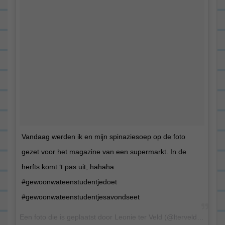
Vandaag werden ik en mijn spinaziesoep op de foto
gezet voor het magazine van een supermarkt. In de
herfts komt ‘t pas uit, hahaha.
#gewoonwateenstudentjedoet
#gewoonwateenstudentjesavondseet
Een foto die is geplaatst door Leonie ter Veld (@lterveld) op 10 Aug 2015 om 11:18 PDT