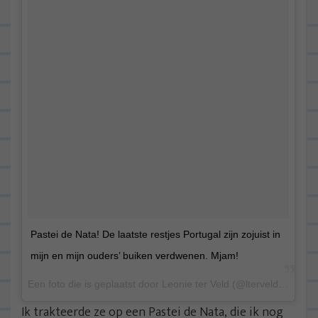
Pastei de Nata! De laatste restjes Portugal zijn zojuist in
mijn en mijn ouders’ buiken verdwenen. Mjam!
Een foto die is geplaatst door Leonie ter Veld (@lterveld) op 12 Aug 2015 om 11:59 PDT
Ik trakteerde ze op een Pastei de Nata, die ik nog