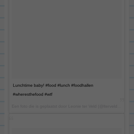
Lunchtime baby! #food #lunch #foodhallen
#wheresthefood #wtf
Een foto die is geplaatst door Leonie ter Veld (@lterveld) op 12 Aug 2015 om 3:40 PDT