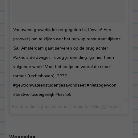
Vanavond gruwelijk lekker gegeten bij L’invite! Een
proeverij om te kijken wat het pop-up restaurant tijdens
Sail Amsterdam gaat serveren op de brug achter
Pakhuis de Zwijger. Ik zeg je één ding: ga hier heen
volgende week! Voor het toetje en vooral de steak
tartaar (rechtsboven). ????
#gewoonwateenstudentjesavondseet #nietzogewoon
#bestwelluxeeigenlijk #linvite5
Een foto die is geplaatst door Leonie ter Veld (@lterveld) op 11 Aug 2015 om 12:50 PDT
Woensdag