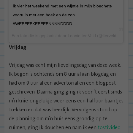
Ik vier het weekend met een wijntje in mijn bloedhete
voortuin met een boek en de zon.
#WEEEEEKEEEEENNNNDDDD
Een foto die is geplaatst door Leonie ter Veld (@lterveld) op 13 Aug 2015 om 9:23 PDT
Vrijdag
Vrijdag was echt mijn lievelingsdag van deze week.
Ik begon ‘s ochtends om 8 uur al aan blogdag en
had om 9 uur al een advertorial en een blogpost
geschreven. Daarna ging ging ik voor ‘t eerst sinds
m’n knie-ongelukje weer eens een halfuur baantjes
trekken en dat was heerlijk. Vervolgens stond op
de planning om m’n huis eens grondig op te
ruimen, ging ik douchen en nam ik een
tostivideo