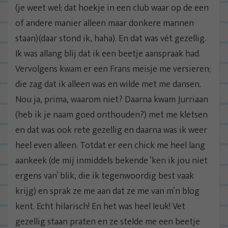
(je weet wel; dat hoekje in een club waar op de een
of andere manier alleen maar donkere mannen
staan)(daar stond ik, haha). En dat was vét gezellig.
Ik was allang blij dat ik een beetje aanspraak had.
Vervolgens kwam er een Frans meisje me versieren;
die zag dat ik alleen was en wilde met me dansen.
Nou ja, prima, waarom niet? Daarna kwam Jurriaan
(heb ik je naam goed onthouden?) met me kletsen
en dat was ook rete gezellig en daarna was ik weer
heel even alleen. Totdat er een chick me heel lang
aankeek (de mij inmiddels bekende ‘ken ik jou niet
ergens van’ blik, die ik tegenwoordig best vaak
krijg) en sprak ze me aan dat ze me van m’n blog
kent. Echt hilarisch! En het was heel leuk! Vet
gezellig staan praten en ze stelde me een beetje