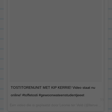
TOSTITORENUNIT MET KIP KERRIE! Video staat nu
online! #toffetosti #gewoonwateenstudentjeeet
Een video die is geplaatst door Leonie ter Veld (@lterveld) op 14 Aug 2015 om 8:22 PDT