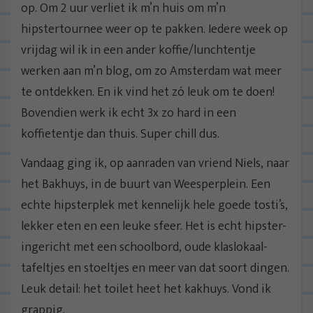
op. Om 2 uur verliet ik m’n huis om m’n
hipstertournee weer op te pakken. Iedere week op
vrijdag wil ik in een ander koffie/lunchtentje
werken aan m’n blog, om zo Amsterdam wat meer
te ontdekken. En ik vind het zó leuk om te doen!
Bovendien werk ik echt 3x zo hard in een
koffietentje dan thuis. Super chill dus.
Vandaag ging ik, op aanraden van vriend Niels, naar
het Bakhuys, in de buurt van Weesperplein. Een
echte hipsterplek met kennelijk hele goede tosti’s,
lekker eten en een leuke sfeer. Het is echt hipster-
ingericht met een schoolbord, oude klaslokaal-
tafeltjes en stoeltjes en meer van dat soort dingen.
Leuk detail: het toilet heet het kakhuys. Vond ik
grappig.