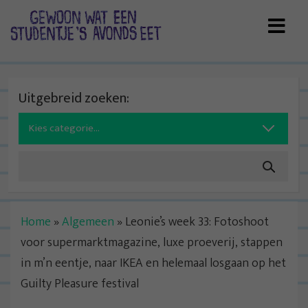
Skip
to
content
Uitgebreid zoeken:
Search
for:
Home
»
Algemeen
»
Leonie’s week 33: Fotoshoot
voor supermarktmagazine, luxe proeverij, stappen
in m’n eentje, naar IKEA en helemaal losgaan op het
Guilty Pleasure festival