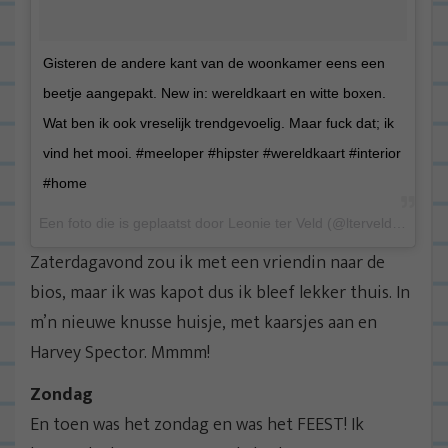
Gisteren de andere kant van de woonkamer eens een
beetje aangepakt. New in: wereldkaart en witte boxen.
Wat ben ik ook vreselijk trendgevoelig. Maar fuck dat; ik
vind het mooi. #meeloper #hipster #wereldkaart #interior
#home
Een foto die is geplaatst door Leonie ter Veld (@lterveld) op 16 Aug 2015 om 5:00 PDT
Zaterdagavond zou ik met een vriendin naar de
bios, maar ik was kapot dus ik bleef lekker thuis. In
m’n nieuwe knusse huisje, met kaarsjes aan en
Harvey Spector. Mmmm!
Zondag
En toen was het zondag en was het FEEST! Ik