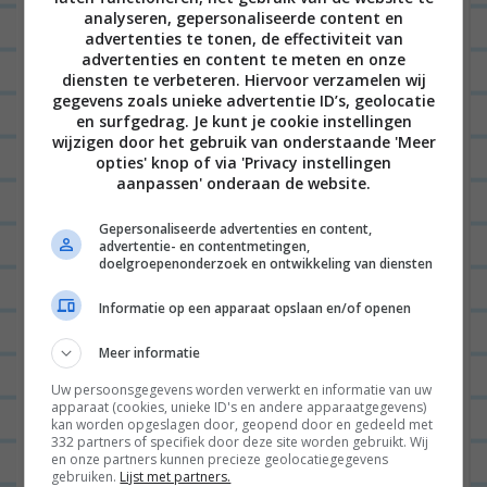
Heb je nog mooie toevoegingen aan dit rijtje
analyseren, gepersonaliseerde content en
advertenties te tonen, de effectiviteit van
‘zelfgemaakt’?
Let us know,
vinden we leuk!
advertenties en content te meten en onze
diensten te verbeteren. Hiervoor verzamelen wij
Wist je dat het voornemen van 2018 iedere dag
gegevens zoals unieke advertentie ID’s, geolocatie
en surfgedrag. Je kunt je cookie instellingen
een tosti eten uit Leo’s tosti-boek is?
wijzigen door het gebruik van onderstaande 'Meer
Haar derde boek heet TOFFE TOSTI’S en ligt nu in
opties' knop of via 'Privacy instellingen
aanpassen' onderaan de website.
de winkels. Het kost €14,95 en is verkrijgbaar bij de
boekhandel, Bruna of via
Bol.com
.
Gepersonaliseerde advertenties en content,
advertentie- en contentmetingen,
doelgroepenonderzoek en ontwikkeling van diensten
Bestel hier haar
eerste
of
tweede
boek.
Informatie op een apparaat opslaan en/of openen
En dan nog dit…
Bloggers houden van interactie. Ik óók! Zullen we
Meer informatie
contact houden
Uw persoonsgegevens worden verwerkt en informatie van uw
apparaat (cookies, unieke ID's en andere apparaatgegevens)
via
INSTAGRAM
,
YOUTUBE
of
FACEBOOK
?
kan worden opgeslagen door, geopend door en gedeeld met
332 partners of specifiek door deze site worden gebruikt. Wij
en onze partners kunnen precieze geolocatiegegevens
gebruiken.
Lijst met partners.