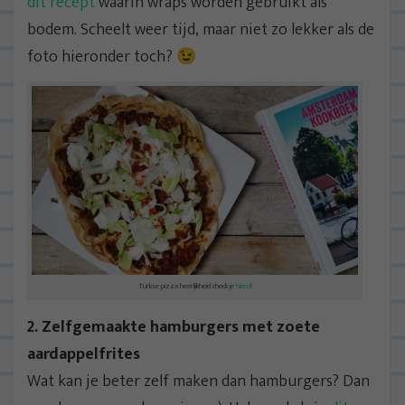
dit recept
waarin wraps worden gebruikt als
bodem. Scheelt weer tijd, maar niet zo lekker als de
foto hieronder toch? 😉
Turkse pizza heerlijkheid check je
hiero
!
2. Zelfgemaakte hamburgers met zoete
aardappelfrites
Wat kan je beter zelf maken dan hamburgers? Dan