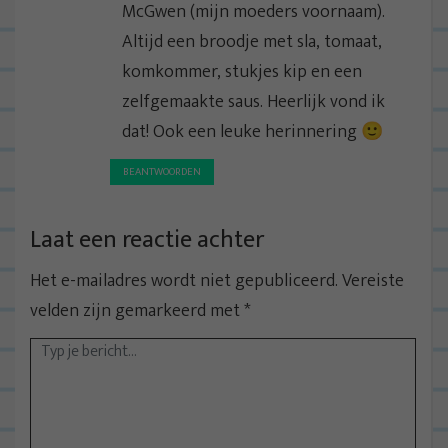
i
McGwen (mijn moeders voornaam).
e
Altijd een broodje met sla, tomaat,
komkommer, stukjes kip en een
zelfgemaakte saus. Heerlijk vond ik
dat! Ook een leuke herinnering 🙂
BEANTWOORDEN
Laat een reactie achter
Het e-mailadres wordt niet gepubliceerd.
Vereiste
velden zijn gemarkeerd met
*