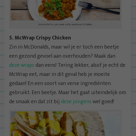
Masterchefs in spé: maak zelf je naanbrood. ZO lekker!
5. McWrap Crispy Chicken
Zin in McDonalds, maar wil je er toch een beetje
een gezond gevoel aan overhouden? Maak dan
deze wraps
dan eens! Tering lekker, alsof je echt de
McWrap eet, maar in dit geval heb je moeite
gedaan! En een soort van verse ingrediënten
gebruikt. Een beetje. Maar het gaat uiteindelijk om
de smaak en dat zit bij
deze jongens
wel goed!