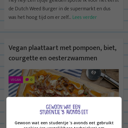
Hey hey! Een tijdje geleden spotte ik voor het eerst
de Dutch Weed Burger in de supermarkt en dus
was het hoog tijd om er zelf...
Lees verder
Vegan plaattaart met pompoen, biet,
courgette en oesterzwammen
VEGAN
0
Gewoon wat een studentje 's avonds eet gebruikt