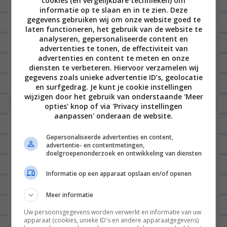
cookies (en vergelijkbare technieken) om
informatie op te slaan en in te zien. Deze
gegevens gebruiken wij om onze website goed te
Hallo mooie mensen en welkom bij weer een
laten functioneren, het gebruik van de website te
analyseren, gepersonaliseerde content en
blogpost over plaattaart. Plaattaarten zijn helemaal
advertenties te tonen, de effectiviteit van
mijn ding tegenwoordig en dus vind je ze veel
advertenties en content te meten en onze
diensten te verbeteren. Hiervoor verzamelen wij
terug op mijn...
Lees verder
gegevens zoals unieke advertentie ID’s, geolocatie
en surfgedrag. Je kunt je cookie instellingen
wijzigen door het gebruik van onderstaande 'Meer
opties' knop of via 'Privacy instellingen
aanpassen' onderaan de website.
Italiaanse broodsalade met
Gepersonaliseerde advertenties en content,
mozzarella, tomaat en balsamico
advertentie- en contentmetingen,
doelgroepenonderzoek en ontwikkeling van diensten
Informatie op een apparaat opslaan en/of openen
ALGEMEEN
2
Meer informatie
Uw persoonsgegevens worden verwerkt en informatie van uw
apparaat (cookies, unieke ID's en andere apparaatgegevens)