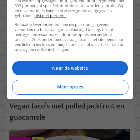
kan worden opgeslagen door, geopend door en gedeeld met
332 partners of specifiek door deze site worden gebruikt. Wij
en onze partners kunnen precieze geolocatiegegevens
gebruiken.
Lijst met partners.
Bepaalde leveranciers kunnen uw persoonsgegevens
verwerken op basis van gerechtvaardigd belang. U kunt
hiertegen bezwaar maken door uw opties hieronder te
beheren. Zoek onderaan deze pagina of in het sitemenu naar
Goedenavond goed volk! Het mag dan vandaag nog
een link om uw toestemming te beheren of in te trekken via de
privacy- en cookie-instellingen.
ietwat regenachtig zijn, de komende week wordt
het prachtig weer en is het dus tijd voor een
Naar de website
Italiaanse...
Lees verder
Meer opties
Vegan taco’s met pulled jackfruit en
guacamole