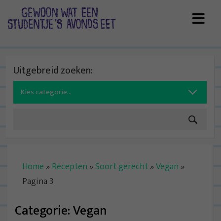
Skip
to
content
Uitgebreid zoeken:
Search
for:
Home
»
Recepten
»
Soort gerecht
»
Vegan
»
Pagina 3
Categorie:
Vegan