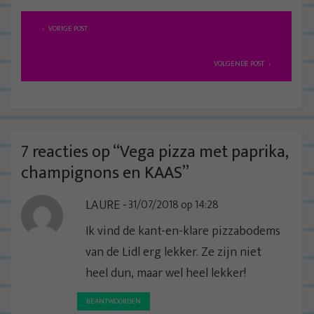
B
VORIGE POST
e
r
VOLGENDE POST
i
c
h
t
7 reacties op “
Vega pizza met paprika,
n
champignons en KAAS
”
a
LAURE
31/07/2018 op 14:28
v
i
Ik vind de kant-en-klare pizzabodems
g
van de Lidl erg lekker. Ze zijn niet
a
heel dun, maar wel heel lekker!
t
BEANTWOORDEN