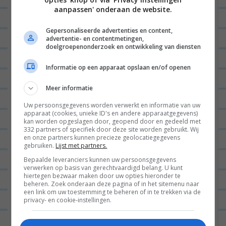
Ik gebruik wel eens Libanees brood
aanpassen' onderaan de website.
als pizzabodem, dat werkt ook heel
Gepersonaliseerde advertenties en content,
goed! Qua structuur / dikte zit het
advertentie- en contentmetingen,
doelgroepenonderzoek en ontwikkeling van diensten
een beetje tussen een pita en een
tortilla in. Ze hebben ze hier bij de
Informatie op een apparaat opslaan en/of openen
AH xl en bij de Jumbo, maar je kunt
Meer informatie
ook bij Turkse
Uw persoonsgegevens worden verwerkt en informatie van uw
bakkers/supermarkten kijken!
apparaat (cookies, unieke ID's en andere apparaatgegevens)
kan worden opgeslagen door, geopend door en gedeeld met
332 partners of specifiek door deze site worden gebruikt. Wij
BEANTWOORDEN
en onze partners kunnen precieze geolocatiegegevens
gebruiken.
Lijst met partners.
Bepaalde leveranciers kunnen uw persoonsgegevens
ROOS
30/07/2018 op 13:00
verwerken op basis van gerechtvaardigd belang. U kunt
hiertegen bezwaar maken door uw opties hieronder te
Ik heb laatst zelf pizza gemaakt met
beheren. Zoek onderaan deze pagina of in het sitemenu naar
een link om uw toestemming te beheren of in te trekken via de
een zakje pizzameel (?), te koop bij
privacy- en cookie-instellingen.
AH voor 1 euro! Ben even het merk