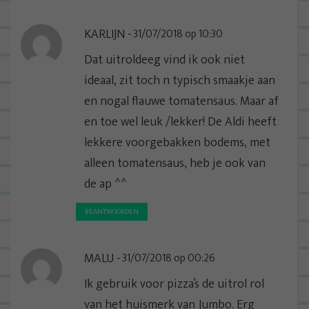
i
e
KARLIJN
31/07/2018 op 10:30
Dat uitroldeeg vind ik ook niet
ideaal, zit toch n typisch smaakje aan
en nogal flauwe tomatensaus. Maar af
en toe wel leuk /lekker! De Aldi heeft
lekkere voorgebakken bodems, met
alleen tomatensaus, heb je ook van
de ap ^^
BEANTWOORDEN
MALU
31/07/2018 op 00:26
Ik gebruik voor pizza’s de uitrol rol
van het huismerk van Jumbo. Erg