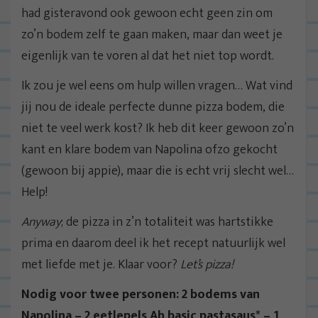
had gisteravond ook gewoon echt geen zin om
zo’n bodem zelf te gaan maken, maar dan weet je
eigenlijk van te voren al dat het niet top wordt.
Ik zou je wel eens om hulp willen vragen… Wat vind
jij nou de ideale perfecte dunne pizza bodem, die
niet te veel werk kost? Ik heb dit keer gewoon zo’n
kant en klare bodem van Napolina ofzo gekocht
(gewoon bij appie), maar die is echt vrij slecht wel…
Help!
Anyway
; de pizza in z’n totaliteit was hartstikke
prima en daarom deel ik het recept natuurlijk wel
met liefde met je. Klaar voor?
Let’s pizza!
Nodig voor twee personen: 2 bodems van
Napolina – 2 eetlepels Ah basic pastasaus* – 1