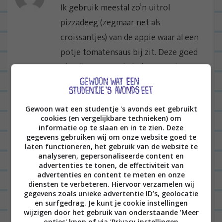
Ik gebruik meestal zo’n uitrol
pizzadeeg (zegmaar net als
croissantjes) van de appie waar al een
potje tomatensaus bij zit. Deze goed
uitrollen op een bakplaat, gaatjes
erin prikken en even 5 a 10 minuten
voorgaren in de oven. Daarna alles
Gewoon wat een studentje 's avonds eet gebruikt
erop doen wat je lekker vindt en nog
cookies (en vergelijkbare technieken) om
even minuut of 7 in de oven
informatie op te slaan en in te zien. Deze
gegevens gebruiken wij om onze website goed te
(afhankelijk van je toppings).
laten functioneren, het gebruik van de website te
Helemaal top!
analyseren, gepersonaliseerde content en
advertenties te tonen, de effectiviteit van
advertenties en content te meten en onze
BEANTWOORDEN
diensten te verbeteren. Hiervoor verzamelen wij
gegevens zoals unieke advertentie ID’s, geolocatie
en surfgedrag. Je kunt je cookie instellingen
NADINE
30/07/2018 op 19:05
wijzigen door het gebruik van onderstaande 'Meer
opties' knop of via 'Privacy instellingen