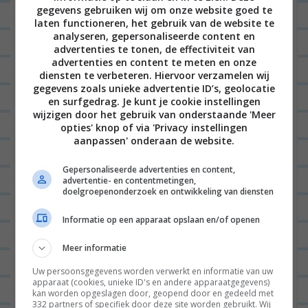
gegevens gebruiken wij om onze website goed te
inderdaad heel goed! Ik gebruik een
laten functioneren, het gebruik van de website te
flinke theelepel voor een
analyseren, gepersonaliseerde content en
advertenties te tonen, de effectiviteit van
éénpersoons portie. Oh, en ik meng
advertenties en content te meten en onze
er ook wat kipkruiden door, dat is
diensten te verbeteren. Hiervoor verzamelen wij
gegevens zoals unieke advertentie ID’s, geolocatie
echt super lekker!! Praktisch
en surfgedrag. Je kunt je cookie instellingen
wijzigen door het gebruik van onderstaande 'Meer
hetzelfde als patatkruiden, maar
opties' knop of via 'Privacy instellingen
kipkruiden heeft bijna iedereen wel
aanpassen' onderaan de website.
standaard in huis dus niet echt nodig
Gepersonaliseerde advertenties en content,
om nóg een potje kruiden aan de
advertentie- en contentmetingen,
doelgroepenonderzoek en ontwikkeling van diensten
verzameling toe te voegen.
Informatie op een apparaat opslaan en/of openen
BEANTWOORDEN
Meer informatie
LEONIE
14/06/2016 op 09:24
Uw persoonsgegevens worden verwerkt en informatie van uw
apparaat (cookies, unieke ID's en andere apparaatgegevens)
Ah wat een goede tip! Dat
kan worden opgeslagen door, geopend door en gedeeld met
ga ik eens proberen!
332 partners of specifiek door deze site worden gebruikt. Wij