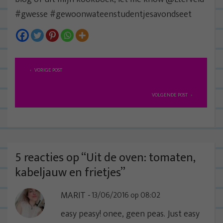
#gwesse #gewoonwateenstudentjesavondseet
B
VORIGE POST
e
r
VOLGENDE POST
i
c
h
t
5 reacties op “
Uit de oven: tomaten,
n
kabeljauw en frietjes
”
a
MARIT
13/06/2016 op 08:02
v
i
easy peasy! onee, geen peas. Just easy