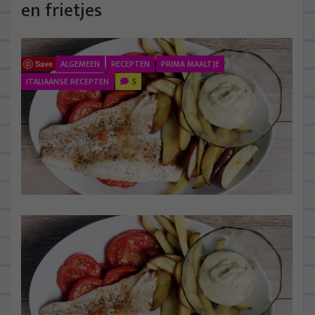
en frietjes
ALGEMEEN
RECEPTEN
PRIMA MAALTJE
Save
ITALIAANSE RECEPTEN
5