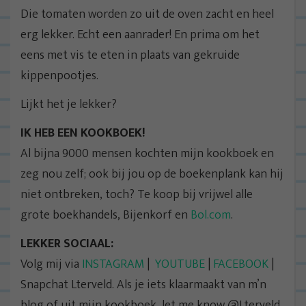
Die tomaten worden zo uit de oven zacht en heel
erg lekker. Echt een aanrader! En prima om het
eens met vis te eten in plaats van gekruide
kippenpootjes.
Lijkt het je lekker?
IK HEB EEN KOOKBOEK!
Al bijna 9000 mensen kochten mijn kookboek en
zeg nou zelf; ook bij jou op de boekenplank kan hij
niet ontbreken, toch? Te koop bij vrijwel alle
grote boekhandels, Bijenkorf en
Bol.com
.
LEKKER SOCIAAL:
Volg mij via
INSTAGRAM
|
YOUTUBE
|
FACEBOOK
|
Snapchat Lterveld. Als je iets klaarmaakt van m’n
blog of uit mijn kookboek, let me know @Lterveld