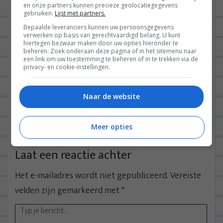
en onze partners kunnen precieze geolocatiegegevens
gebruiken.
Lijst met partners.
BEANTWOORDEN
Bepaalde leveranciers kunnen uw persoonsgegevens
verwerken op basis van gerechtvaardigd belang. U kunt
hiertegen bezwaar maken door uw opties hieronder te
NIENKE
12/06/2016 op 17:51
beheren. Zoek onderaan deze pagina of in het sitemenu naar
een link om uw toestemming te beheren of in te trekken via de
privacy- en cookie-instellingen.
Ziet er super heerlijk uit! Ik ga straks
heerlijk soep met stokbrood eten,
Naar de website
jumm.
BEANTWOORDEN
Meer opties
Laat een reactie achter
Het e-mailadres wordt niet gepubliceerd.
Vereiste
velden zijn gemarkeerd met
*