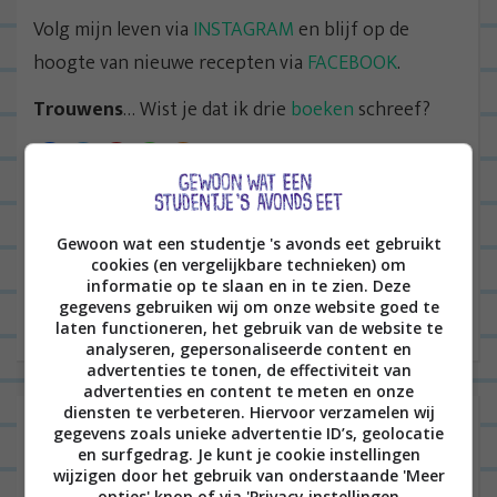
Volg mijn leven via
INSTAGRAM
en blijf op de
hoogte van nieuwe recepten via
FACEBOOK
.
Trouwens
… Wist je dat ik drie
boeken
schreef?
B
VORIGE POST
Gewoon wat een studentje 's avonds eet gebruikt
e
cookies (en vergelijkbare technieken) om
r
informatie op te slaan en in te zien. Deze
VOLGENDE POST
gegevens gebruiken wij om onze website goed te
i
laten functioneren, het gebruik van de website te
c
analyseren, gepersonaliseerde content en
advertenties te tonen, de effectiviteit van
h
advertenties en content te meten en onze
t
diensten te verbeteren. Hiervoor verzamelen wij
Laat een reactie achter
gegevens zoals unieke advertentie ID’s, geolocatie
n
en surfgedrag. Je kunt je cookie instellingen
Het e-mailadres wordt niet gepubliceerd.
Vereiste
wijzigen door het gebruik van onderstaande 'Meer
a
opties' knop of via 'Privacy instellingen