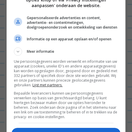
velden zijn gemarkeerd met
*
v
aanpassen' onderaan de website.
i
Gepersonaliseerde advertenties en content,
g
advertentie- en contentmetingen,
doelgroepenonderzoek en ontwikkeling van diensten
a
t
Informatie op een apparaat opslaan en/of openen
i
Meer informatie
e
Naam
*
Uw persoonsgegevens worden verwerkt en informatie van uw
apparaat (cookies, unieke ID's en andere apparaatgegevens)
kan worden opgeslagen door, geopend door en gedeeld met
332 partners of specifiek door deze site worden gebruikt. Wij
en onze partners kunnen precieze geolocatiegegevens
gebruiken.
Lijst met partners.
E-mail
*
Bepaalde leveranciers kunnen uw persoonsgegevens
verwerken op basis van gerechtvaardigd belang. U kunt
hiertegen bezwaar maken door uw opties hieronder te
beheren. Zoek onderaan deze pagina of in het sitemenu naar
Site
een link om uw toestemming te beheren of in te trekken via de
privacy- en cookie-instellingen.