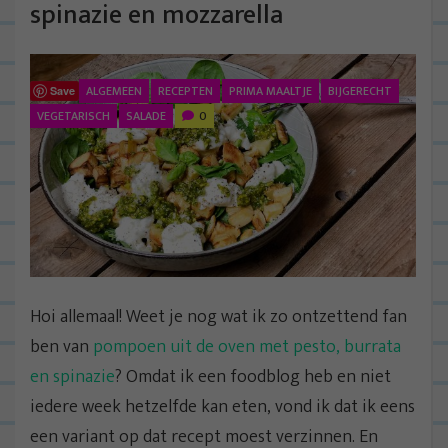
spinazie en mozzarella
ALGEMEEN
RECEPTEN
PRIMA MAALTJE
BIJGERECHT
Save
VEGETARISCH
SALADE
0
Hoi allemaal! Weet je nog wat ik zo ontzettend fan
ben van
pompoen uit de oven met pesto, burrata
en spinazie
? Omdat ik een foodblog heb en niet
iedere week hetzelfde kan eten, vond ik dat ik eens
een variant op dat recept moest verzinnen. En