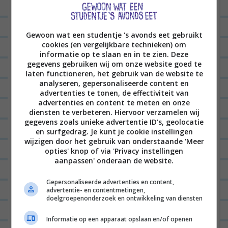
g
de titelfoto zie je een aantal tags
a
waaronder een score (in dit geval 3
t
sterren).
Gewoon wat een studentje 's avonds eet gebruikt
cookies (en vergelijkbare technieken) om
i
informatie op te slaan en in te zien. Deze
BEANTWOORDEN
e
gegevens gebruiken wij om onze website goed te
laten functioneren, het gebruik van de website te
analyseren, gepersonaliseerde content en
MELISSA
02/02/2018 op 13:40
advertenties te tonen, de effectiviteit van
advertenties en content te meten en onze
Is het een idee om scores te gaan
diensten te verbeteren. Hiervoor verzamelen wij
gegevens zoals unieke advertentie ID’s, geolocatie
geven aan de recepten die je deelt?
en surfgedrag. Je kunt je cookie instellingen
Met sterren ofzo? Als je dan een
wijzigen door het gebruik van onderstaande 'Meer
opties' knop of via 'Privacy instellingen
recept zoekt kun je meteen zien of
aanpassen' onderaan de website.
het een fantastische aanrader is of
Gepersonaliseerde advertenties en content,
een mwah-recept dat meer geschikt
advertentie- en contentmetingen,
doelgroepenonderzoek en ontwikkeling van diensten
is voor als je niets anders dan die
ingrediënten in huis hebt :)?
Informatie op een apparaat opslaan en/of openen