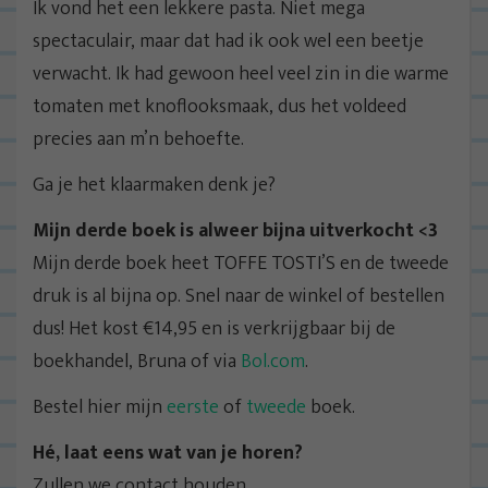
Ik vond het een lekkere pasta. Niet mega
spectaculair, maar dat had ik ook wel een beetje
verwacht. Ik had gewoon heel veel zin in die warme
tomaten met knoflooksmaak, dus het voldeed
precies aan m’n behoefte.
Ga je het klaarmaken denk je?
Mijn derde boek is alweer bijna uitverkocht <3
Mijn derde boek heet TOFFE TOSTI’S en de tweede
druk is al bijna op. Snel naar de winkel of bestellen
dus! Het kost €14,95 en is verkrijgbaar bij de
boekhandel, Bruna of via
Bol.com
.
Bestel hier mijn
eerste
of
tweede
boek.
Hé, laat eens wat van je horen?
Zullen we contact houden