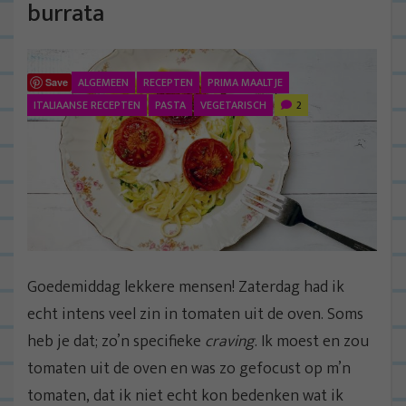
burrata
ALGEMEEN
RECEPTEN
PRIMA MAALTJE
Save
ITALIAANSE RECEPTEN
PASTA
VEGETARISCH
2
Goedemiddag lekkere mensen! Zaterdag had ik
echt intens veel zin in tomaten uit de oven. Soms
heb je dat; zo’n specifieke
craving
. Ik moest en zou
tomaten uit de oven en was zo gefocust op m’n
tomaten, dat ik niet echt kon bedenken wat ik