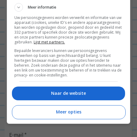
BEANTWOORDEN
Meer informatie
Uw persoonsgegevens worden verwerkt en informatie van uw
apparaat (cookies, unieke ID's en andere apparaatgegevens)
Laat een reactie achter
kan worden opgeslagen door, geopend door en gedeeld met
332 partners of specifiek door deze site worden gebruikt. Wij
Het e-mailadres wordt niet gepubliceerd.
Vereiste
en onze partners kunnen precieze geolocatiegegevens
gebruiken.
Lijst met partners.
velden zijn gemarkeerd met
*
Bepaalde leveranciers kunnen uw persoonsgegevens
verwerken op basis van gerechtvaardigd belang. U kunt
hiertegen bezwaar maken door uw opties hieronder te
beheren. Zoek onderaan deze pagina of in het sitemenu naar
een link om uw toestemming te beheren of in te trekken via de
privacy- en cookie-instellingen.
Naar de website
Naam
*
Meer opties
E-mail
*