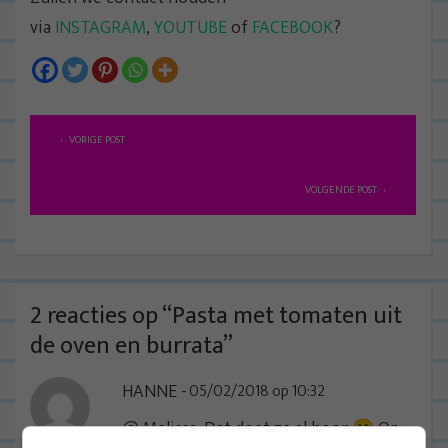
via
INSTAGRAM
,
YOUTUBE
of
FACEBOOK
?
B
VORIGE POST
e
r
VOLGENDE POST
i
c
h
t
2 reacties op “
Pasta met tomaten uit
n
de oven en burrata
”
a
HANNE
05/02/2018 op 10:32
v
i
@ Melissa: Dat doet ze al hoor 🙂 Op