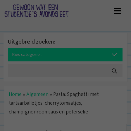
Skip
to
content
Uitgebreid zoeken:
Search
for:
Home
»
Algemeen
»
Pasta: Spaghetti met
tartaarballetjes, cherrytomaatjes,
champignonroomsaus en peterselie