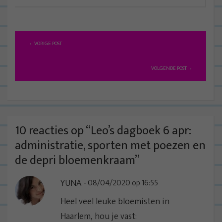
B
VORIGE POST
e
r
VOLGENDE POST
i
c
h
t
10 reacties op “
Leo’s dagboek 6 apr:
n
administratie, sporten met poezen en
a
de depri bloemenkraam
”
v
YUNA
08/04/2020 op 16:55
i
g
Heel veel leuke bloemisten in
a
Haarlem, hou je vast: