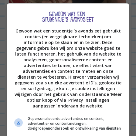
Gewoon wat een studentje 's avonds eet gebruikt
cookies (en vergelijkbare technieken) om
informatie op te slaan en in te zien. Deze
gegevens gebruiken wij om onze website goed te
laten functioneren, het gebruik van de website te
analyseren, gepersonaliseerde content en
advertenties te tonen, de effectiviteit van
The Walking Dead
advertenties en content te meten en onze
diensten te verbeteren. Hiervoor verzamelen wij
‘s Avonds deed ik nog vrij weinig. Ik flanste
gegevens zoals unieke advertentie ID’s, geolocatie
tortizza’s in elkaar met gegrilde groentes, kaas en
en surfgedrag. Je kunt je cookie instellingen
wijzigen door het gebruik van onderstaande 'Meer
oregano (van ingrediënten die we dit weekend
opties' knop of via 'Privacy instellingen
aanpassen' onderaan de website.
over hadden) en heb daarna lekker The Walking
Dead gekeken. Vet veel afleveringen van seizoen 3.
Gepersonaliseerde advertenties en content,
advertentie- en contentmetingen,
Jan haakte zelfs aan, omdat hij het volgens mij ook
doelgroepenonderzoek en ontwikkeling van diensten
wel tof vond.