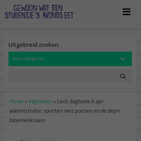
Skip
to
content
Uitgebreid zoeken:
Search
for:
Home
»
Algemeen
»
Leo’s dagboek 6 apr:
administratie, sporten met poezen en de depri
bloemenkraam