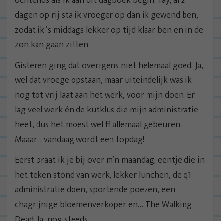
ochtends als ik aan dit dagboek begin. Yay; al 2
dagen op rij sta ik vroeger op dan ik gewend ben,
zodat ik ‘s middags lekker op tijd klaar ben en in de
zon kan gaan zitten.
Gisteren ging dat overigens niet helemaal goed. Ja,
wel dat vroege opstaan, maar uiteindelijk was ik
nog tot vrij laat aan het werk, voor mijn doen. Er
lag veel werk én de kutklus die mijn administratie
heet, dus het moest wel ff allemaal gebeuren.
Maaar… vandaag wordt een topdag!
Eerst praat ik je bij over m’n maandag; eentje die in
het teken stond van werk, lekker lunchen, de q1
administratie doen, sportende poezen, een
chagrijnige bloemenverkoper en… The Walking
Dead. Ja, nog steeds.