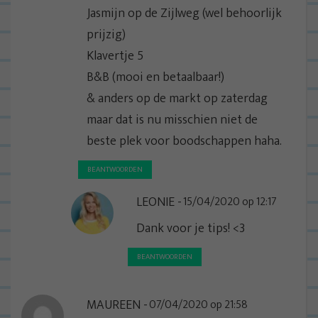
t
Jasmijn op de Zijlweg (wel behoorlijk
i
prijzig)
e
Klavertje 5
B&B (mooi en betaalbaar!)
& anders op de markt op zaterdag
maar dat is nu misschien niet de
beste plek voor boodschappen haha.
BEANTWOORDEN
LEONIE
15/04/2020 op 12:17
Dank voor je tips! <3
BEANTWOORDEN
MAUREEN
07/04/2020 op 21:58