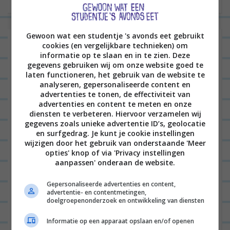
c
h
Gewoon wat een studentje 's avonds eet gebruikt
t
Laat een reactie achter
cookies (en vergelijkbare technieken) om
n
informatie op te slaan en in te zien. Deze
Het e-mailadres wordt niet gepubliceerd.
Vereiste
gegevens gebruiken wij om onze website goed te
a
laten functioneren, het gebruik van de website te
velden zijn gemarkeerd met
*
v
analyseren, gepersonaliseerde content en
advertenties te tonen, de effectiviteit van
i
advertenties en content te meten en onze
g
diensten te verbeteren. Hiervoor verzamelen wij
gegevens zoals unieke advertentie ID’s, geolocatie
a
en surfgedrag. Je kunt je cookie instellingen
wijzigen door het gebruik van onderstaande 'Meer
t
opties' knop of via 'Privacy instellingen
i
aanpassen' onderaan de website.
e
Naam
*
Gepersonaliseerde advertenties en content,
advertentie- en contentmetingen,
doelgroepenonderzoek en ontwikkeling van diensten
Informatie op een apparaat opslaan en/of openen
E-mail
*