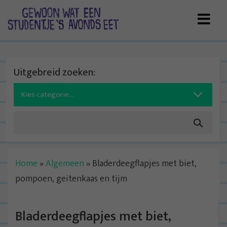
Skip
to
content
Uitgebreid zoeken:
Search
for:
Home
»
Algemeen
»
Bladerdeegflapjes met biet,
pompoen, geitenkaas en tijm
Bladerdeegflapjes met biet,