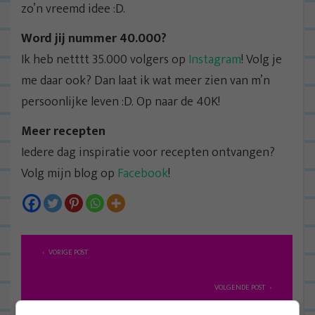
zo’n vreemd idee :D.
Word jij nummer 40.000?
Ik heb netttt 35.000 volgers op
Instagram
! Volg je
me daar ook? Dan laat ik wat meer zien van m’n
persoonlijke leven :D. Op naar de 40K!
Meer recepten
Iedere dag inspiratie voor recepten ontvangen?
Volg mijn blog op
Facebook
!
B
VORIGE POST
e
r
VOLGENDE POST
i