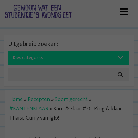
Skip
to
content
Uitgebreid zoeken:
Search
for:
Home
»
Recepten
»
Soort gerecht
»
#KANTENKLAAR
»
Kant & klaar #36: Ping & klaar
Thaise Curry van Iglo!