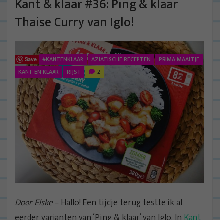
Kant & klaar #36: Ping & klaar
Thaise Curry van Iglo!
#KANTENKLAAR
AZIATISCHE RECEPTEN
PRIMA MAALTJE
Save
KANT EN KLAAR
RIJST
2
Door Elske
– Hallo! Een tijdje terug testte ik al
eerder varianten van ‘Ping & klaar’ van Iglo. In
Kant