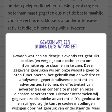
hebben gelegen. Ik heb er in ieder geval nog een
boterham naast gegeten dus niet de beste maaltijd
voor de verhuizers, klussers of ander intensieve
activiteit die je hierna nog wilt uitvoeren.
Aanrader? Nee.
Dat was hem weer. Tot de volgende
#KANTENKLAAR! 🙂
Gewoon wat een studentje 's avonds eet gebruikt
cookies (en vergelijkbare technieken) om
Ps.
Hier vindt je alle 34 recensies
die deze maaltijd
informatie op te slaan en in te zien. Deze
gegevens gebruiken wij om onze website goed te
voor gingen.
laten functioneren, het gebruik van de website te
analyseren, gepersonaliseerde content en
Je kunt Gewoon wat een studentje ‘s avonds
advertenties te tonen, de effectiviteit van
eet ook volgen op andere kanalen!
advertenties en content te meten en onze
diensten te verbeteren. Hiervoor verzamelen wij
Zullen we contact houden
gegevens zoals unieke advertentie ID’s, geolocatie
en surfgedrag. Je kunt je cookie instellingen
via
INSTAGRAM
,
YOUTUBE
of
FACEBOOK
?
wijzigen door het gebruik van onderstaande 'Meer