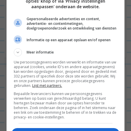
opties' knop of via 'Privacy instellingen
aanpassen' onderaan de website.
B
Gepersonaliseerde advertenties en content,
advertentie- en contentmetingen,
VORIGE POST
e
doelgroepenonderzoek en ontwikkeling van diensten
r
VOLGENDE POST
Informatie op een apparaat opslaan en/of openen
i
Meer informatie
c
h
Uw persoonsgegevens worden verwerkt en informatie van uw
apparaat (cookies, unieke ID's en andere apparaatgegevens)
t
kan worden opgeslagen door, geopend door en gedeeld met
2 reacties op “
Kant & klaar #36: Ping
332 partners of specifiek door deze site worden gebruikt. Wij
n
en onze partners kunnen precieze geolocatiegegevens
& klaar Thaise Curry van Iglo!
”
gebruiken.
Lijst met partners.
a
Bepaalde leveranciers kunnen uw persoonsgegevens
KELLY
15/10/2019 op 14:56
v
verwerken op basis van gerechtvaardigd belang. U kunt
hiertegen bezwaar maken door uw opties hieronder te
i
Qua smaak klinkt hij niet verkeerd
beheren. Zoek onderaan deze pagina of in het sitemenu naar
een link om uw toestemming te beheren of in te trekken via de
g
(ondanks dat hij niet echt naar een
privacy- en cookie-instellingen.
a
curry smaakt) maar de hoeveelheid